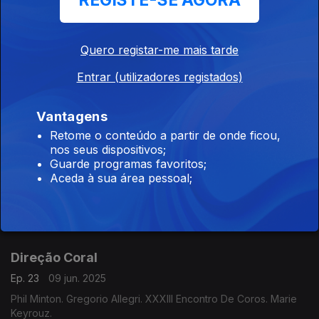
REGISTE-SE AGORA
Clara Rockmore, Sofia Gubaidulina, João César Monteiro
Quero registar-me mais tarde
Palmas e prémios, d’ouro e grandes
Entrar (utilizadores registados)
Ep. 25
23 jun. 2025
Cannes
Vantagens
Retome o conteúdo a partir de onde ficou,
nos seus dispositivos;
Rapsódia de Bolhas
Guarde programas favoritos;
Aceda à sua área pessoal;
Ep. 24
16 jun. 2025
Siamangos. PCNELIDD. bpNichol. Demetrio Stratos.
Direção Coral
Ep. 23
09 jun. 2025
Phil Minton. Gregorio Allegri. XXXIII Encontro De Coros. Marie
Keyrouz.