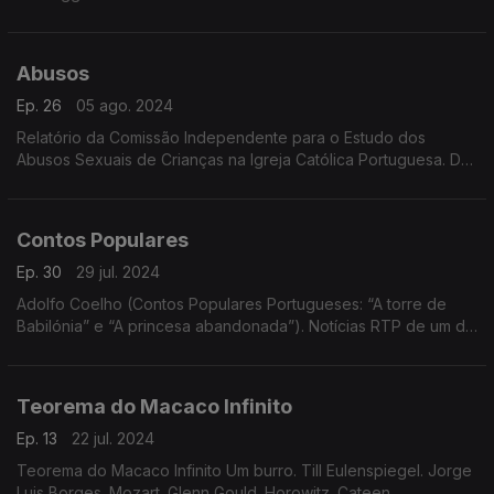
Abusos
Ep. 26
05 ago. 2024
Relatório da Comissão Independente para o Estudo dos
Abusos Sexuais de Crianças na Igreja Católica Portuguesa. Dar
Voz Ao Silêncio (extratos).
Contos Populares
Ep. 30
29 jul. 2024
Adolfo Coelho (Contos Populares Portugueses: “A torre de
Babilónia” e “A princesa abandonada”). Notícias RTP de um dia
em setembro.César Cui, Kae Tempest, Rimsky-Korsakov.
Contos Populares Portugueses
Teorema do Macaco Infinito
Ep. 13
22 jul. 2024
Teorema do Macaco Infinito Um burro. Till Eulenspiegel. Jorge
Luis Borges. Mozart. Glenn Gould. Horowitz. Cateen.