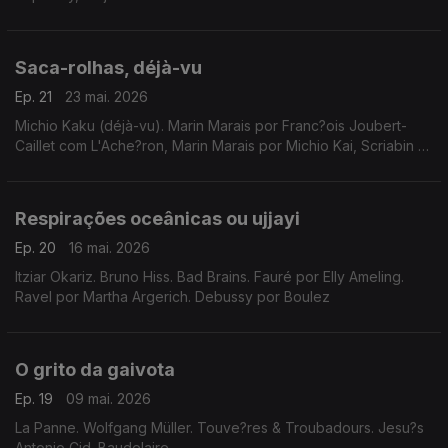
Saca-rolhas, déjà-vu
Ep. 21
23 mai. 2026
Michio Kaku (déjà-vu). Marin Marais por Franc?ois Joubert-
Caillet com L'Ache?ron, Marin Marais por Michio Kai, Scriabin (o
Divino Poema), Schubert (Rosamunde), Beethoven
(Ritterballett), Schoenberg (Gurrelieder), ...
Respirações oceânicas ou ujjayi
Ep. 20
16 mai. 2026
Itziar Okariz. Bruno Hiss. Bad Brains. Fauré por Elly Ameling.
Ravel por Martha Argerich. Debussy por Boulez
O grito da gaivota
Ep. 19
09 mai. 2026
La Panne. Wolfgang Müller. Touve?res & Troubadours. Jesu?s
Antonio Cid. Baudelaire.