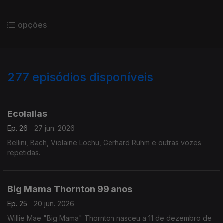
opções
277
episódios disponíveis
921505
902848
884398
856066
834781
816328
795978
778807
758215
Ecolalias
Ep. 26
27 jun. 2026
Bellini, Bach, Violaine Lochu, Gerhard Rühm e outras vozes
repetidas.
Big Mama Thornton 99 anos
Ep. 25
20 jun. 2026
Willie Mae "Big Mama" Thornton nasceu a 11 de dezembro de