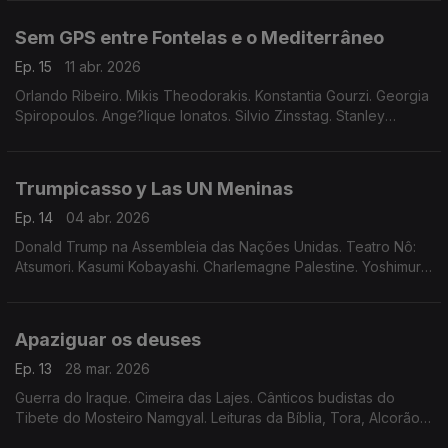
Sem GPS entre Fontelas e o Mediterrâneo
Ep. 15
11 abr. 2026
Orlando Ribeiro. Mikis Theodorakis. Konstantia Gourzi. Georgia
Spiropoulos. Ange?lique Ionatos. Silvio Zinsstag. Stanley
Lombardo.
Trumpicasso y Las UN Meninas
Ep. 14
04 abr. 2026
Donald Trump na Assembleia das Nações Unidas. Teatro Nô:
Atsumori. Kasumi Kobayashi. Charlemagne Palestine. Yoshimura
Gakujô & biwa.
Apaziguar os deuses
Ep. 13
28 mar. 2026
Guerra do Iraque. Cimeira das Lajes. Cânticos budistas do
Tibete do Mosteiro Namgyal. Leituras da Bíblia, Tora, Alcorão,
Vedas, Tripitaka. Orações várias.