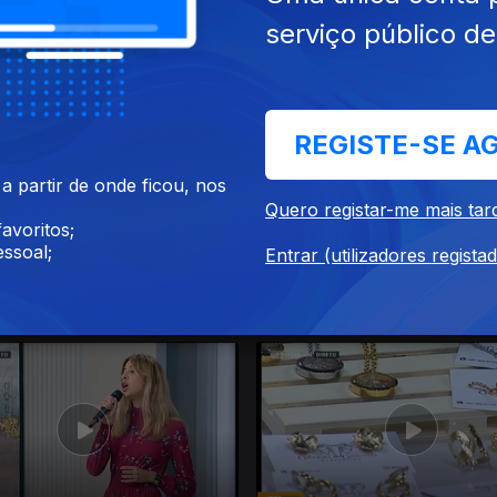
serviço público d
6 dez. 2021
Ep. 183
15 dez. 2021
REGISTE-SE A
 partir de onde ficou, nos
Quero registar-me mais tar
avoritos;
ssoal;
Entrar (utilizadores regista
0 dez. 2021
Ep. 179
09 dez. 2021