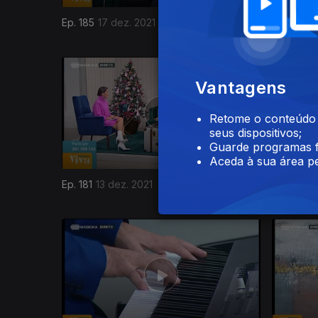
Ep. 185
17 dez. 2021
Ep. 184
1
Vantagens
Retome o conteúdo a
seus dispositivos;
Guarde programas f
Aceda à sua área pe
Ep. 181
13 dez. 2021
Ep. 180
1