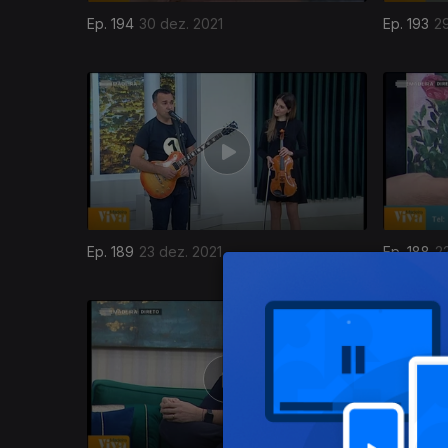
Ep. 194
30 dez. 2021
Ep. 193
29
Ep. 189
23 dez. 2021
Ep. 188
2
585958