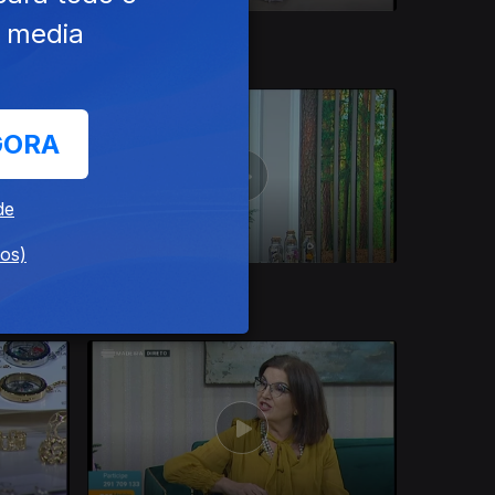
e media
Ep. 182
14 dez. 2021
GORA
de
dos)
Ep. 178
08 dez. 2021