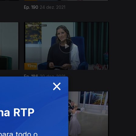
Ep. 190
24 dez. 2021
Ep. 186
20 dez. 2021
×
 na RTP
para todo o