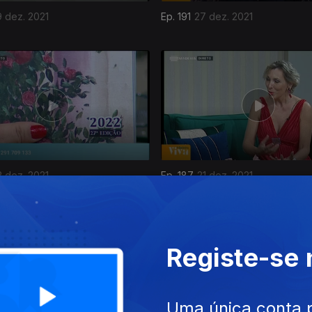
 dez. 2021
Ep. 191
27 dez. 2021
2 dez. 2021
Ep. 187
21 dez. 2021
Registe-se
Uma única conta 