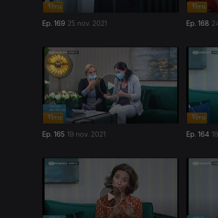
Ep. 169
25 nov. 2021
Ep. 168
2
Ep. 165
19 nov. 2021
Ep. 164
1
578688