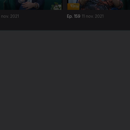
 nov. 2021
Ep. 159
11 nov. 2021
Instale a aplicação
RTP Play
Disponível para iOS, Android, Apple TV, Android TV e CarPlay
RTP PLAY
CONTACTOS
O
EM DIRETO
PROVEDORA DO
ÃO
REVER PROGRAMAS
TELESPECTADOR
PROVEDORA DO OU
CONCURSOS
UIVOS
ACESSIBILIDADES