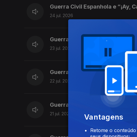
Guerra Civil Espanhola e “¡Ay, 
24 jul. 2026
Guerra Civil Espanhola e “La J
23 jul. 2026
Guerra Civil Espanhola e “Falan
22 jul. 2026
Guerra Civil Espanhola e “Lied 
21 jul. 2026
Vantagens
Retome o conteúdo a
seus dispositivos;