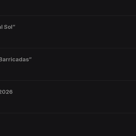
l Sol”
 Barricadas”
 2026