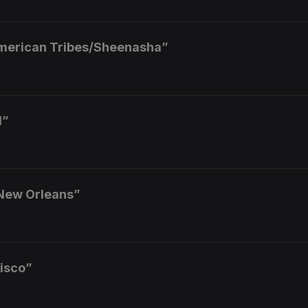
American Tribes/Sheenasha”
d”
 New Orleans”
isco”