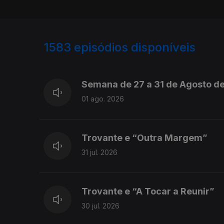
1583
episódios disponíveis
943714
940779
Semana de 27 a 31 de Agosto d
01 ago. 2026
Trovante e “Outra Margem”
31 jul. 2026
Trovante e “A Tocar a Reunir”
30 jul. 2026