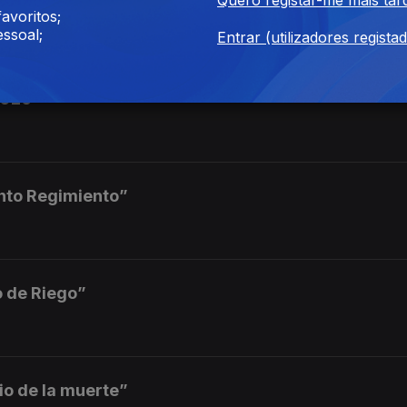
ha del Quinto Regimiento”
avoritos;
ssoal;
Entrar (utilizadores regista
2026
into Regimiento”
o de Riego”
io de la muerte”