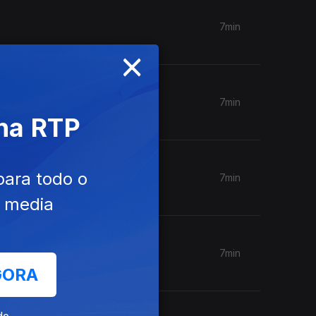
7min
×
7min
 na RTP
para todo o
7min
e media
7min
GORA
de