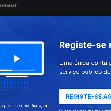
Carmela!”
oven Guardia”
Registe-se
gista soy”
Uma única conta 
serviço público d
der Internationalen Brigaden”
REGISTE-SE A
 partir de onde ficou, nos
Quero registar-me mais tar