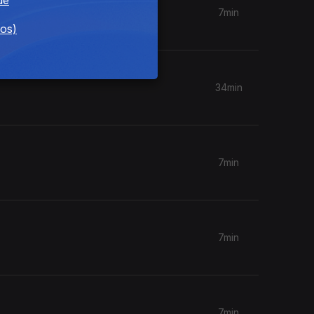
7min
dos)
34min
7min
7min
7min