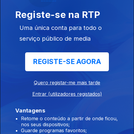
17 jul. 2026
Registe-se na RTP
Guerra Civil Espanhola e “Himno de Riego”
Uma única conta para todo o
16 jul. 2026
serviço público de media
Guerra Civil Espanhola e “El novio de la
REGISTE-SE AGORA
muerte”
15 jul. 2026
Quero registar-me mais tarde
Entrar (utilizadores registados)
Guerra Civil Espanhola e “Cara al Sol”
14 jul. 2026
Vantagens
Retome o conteúdo a partir de onde ficou,
nos seus dispositivos;
Guarde programas favoritos;
Guerra Civil Espanhola e “A Las Barricadas”