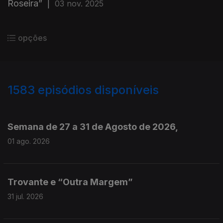
Roseira”
|
03 nov. 2025
opções
1583
episódios disponíveis
943714
940779
937720
Semana de 27 a 31 de Agosto de 2026,
01 ago. 2026
Trovante e “Outra Margem”
31 jul. 2026