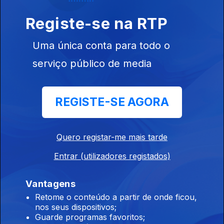
17 jul. 2026
Registe-se na RTP
Guerra Civil Espanhola e “Himno de Riego”
Uma única conta para todo o
16 jul. 2026
serviço público de media
Guerra Civil Espanhola e “El novio de la
REGISTE-SE AGORA
muerte”
15 jul. 2026
Quero registar-me mais tarde
Entrar (utilizadores registados)
Guerra Civil Espanhola e “Cara al Sol”
14 jul. 2026
Vantagens
Retome o conteúdo a partir de onde ficou,
nos seus dispositivos;
Guarde programas favoritos;
Guerra Civil Espanhola e “A Las Barricadas”