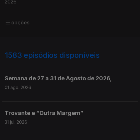
2026
opções
1583
episódios disponíveis
943714
940779
937720
Semana de 27 a 31 de Agosto de 2026,
01 ago. 2026
Trovante e “Outra Margem”
31 jul. 2026