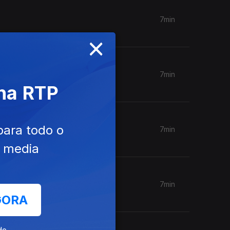
7min
×
7min
 na RTP
para todo o
7min
e media
7min
GORA
de