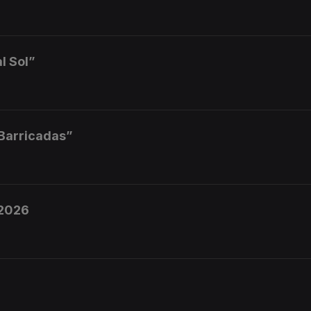
l Sol”
 Barricadas”
 2026