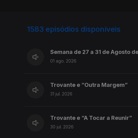
1583
episódios disponíveis
943714
940779
Semana de 27 a 31 de Agosto d
01 ago. 2026
Trovante e “Outra Margem”
31 jul. 2026
Trovante e “A Tocar a Reunir”
30 jul. 2026