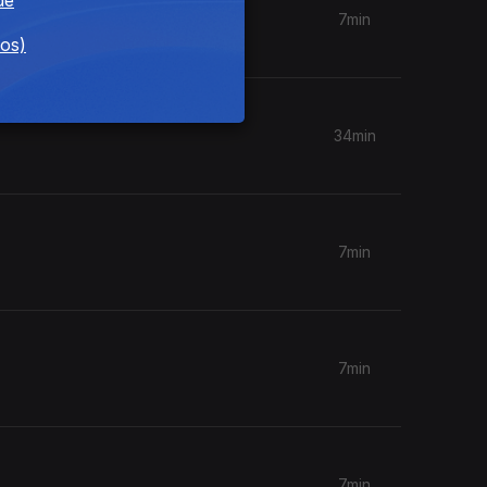
7min
dos)
34min
7min
7min
7min