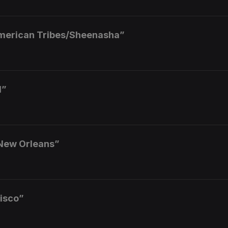
American Tribes/Sheenasha”
d”
 New Orleans”
isco”