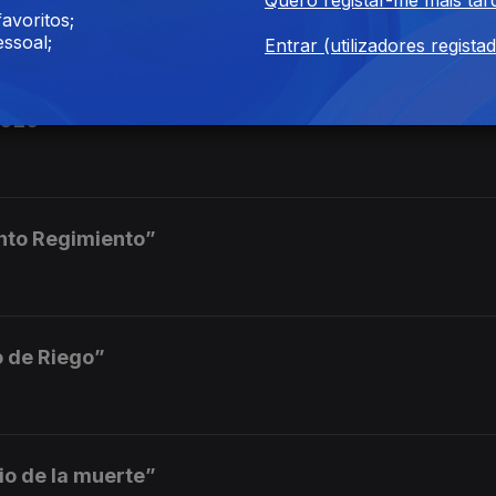
ha del Quinto Regimiento”
avoritos;
ssoal;
Entrar (utilizadores regista
2026
into Regimiento”
o de Riego”
io de la muerte”