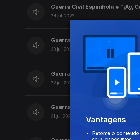
Guerra Civil Espanhola e “¡Ay, 
24 jul. 2026
Guerra Civil Espanhola e “La J
23 jul. 2026
Guerra Civil Espanhola e “Falan
22 jul. 2026
Guerra Civil Espanhola e “Lied 
21 jul. 2026
Vantagens
Retome o conteúdo a
seus dispositivos;