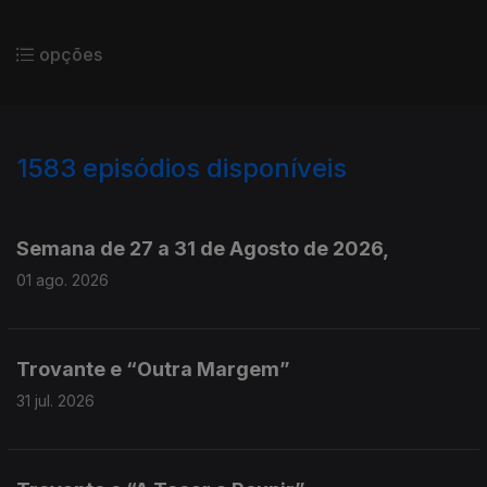
opções
1583
episódios disponíveis
943714
940779
937720
934659
Semana de 27 a 31 de Agosto de 2026,
01 ago. 2026
Trovante e “Outra Margem”
31 jul. 2026