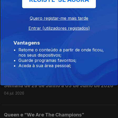
08 jul. 2026
Quero registar-me mais tarde
Johnny Horton e “The Battle of New Orleans”
Entrar (utilizadores registados)
07 jul. 2026
Vantagens
Retome o conteúdo a partir de onde ficou,
nos seus dispositivos;
Jimmy Driftwood e “Peter Francisco”
Guarde programas favoritos;
06 jul. 2026
Aceda à sua área pessoal;
Semana de 29 de Junho a 03 de Julho de 2026
04 jul. 2026
Queen e “We Are The Champions”