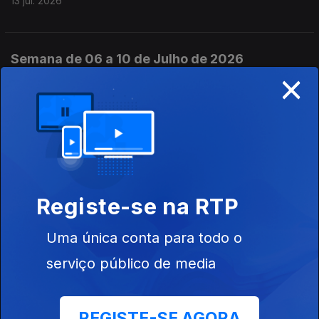
13 jul. 2026
Semana de 06 a 10 de Julho de 2026
×
11 jul. 2026
Pete Seeger e “Yankee Doodle”
10 jul. 2026
Registe-se na RTP
Ella Jenkins e “We Are Native American
Tribes/Sheenasha”
Uma única conta para todo o
09 jul. 2026
serviço público de media
Johnny Cash e “Tennessee Stud”
REGISTE-SE AGORA