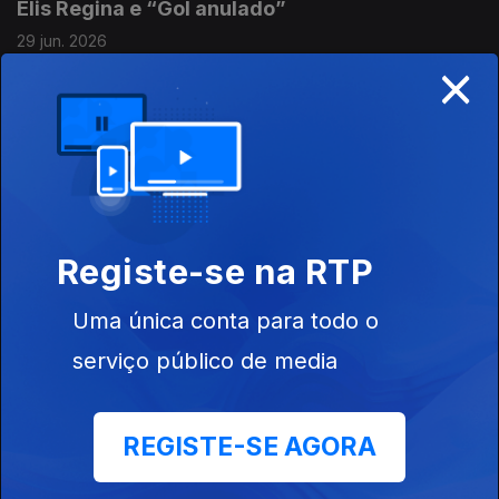
Elis Regina e “Gol anulado”
29 jun. 2026
×
Semana de 22 a 26 de Junho de 2026,
27 jun. 2026
Diego Redes e “En Argentina Naci”
Registe-se na RTP
26 jun. 2026
Uma única conta para todo o
serviço público de media
Chateau Pop e “Coup de boule”
25 jun. 2026
REGISTE-SE AGORA