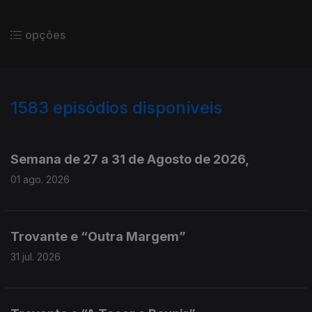
opções
1583
episódios disponíveis
943714
940779
937720
934659
931483
Semana de 27 a 31 de Agosto de 2026,
01 ago. 2026
Trovante e “Outra Margem”
31 jul. 2026