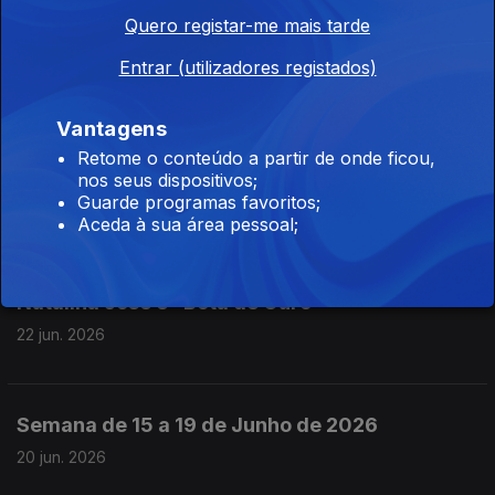
Heeres Musikkorps Hamburg Leitung e “Hoch
Quero registar-me mais tarde
auf dem gelben Wagen”
24 jun. 2026
Entrar (utilizadores registados)
Vantagens
The Lightning Seeds e “Three Lions (Football’s
Retome o conteúdo a partir de onde ficou,
Coming Home)”
nos seus dispositivos;
Guarde programas favoritos;
23 jun. 2026
Aceda à sua área pessoal;
Natalina José e “Bota de Ouro”
22 jun. 2026
Semana de 15 a 19 de Junho de 2026
20 jun. 2026