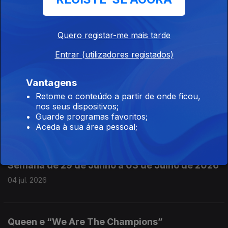
08 jul. 2026
Quero registar-me mais tarde
Johnny Horton e “The Battle of New Orleans”
Entrar (utilizadores registados)
07 jul. 2026
Vantagens
Retome o conteúdo a partir de onde ficou,
nos seus dispositivos;
Jimmy Driftwood e “Peter Francisco”
Guarde programas favoritos;
06 jul. 2026
Aceda à sua área pessoal;
Semana de 29 de Junho a 03 de Julho de 2026
04 jul. 2026
Queen e “We Are The Champions”