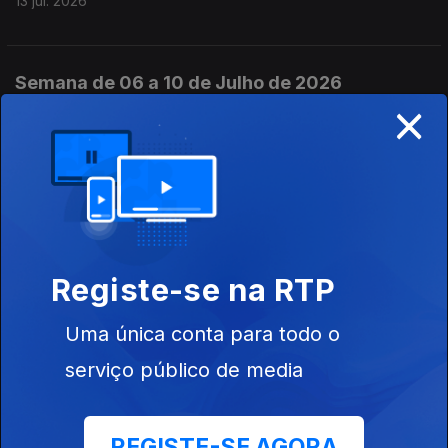
13 jul. 2026
Semana de 06 a 10 de Julho de 2026
×
11 jul. 2026
Pete Seeger e “Yankee Doodle”
10 jul. 2026
Registe-se na RTP
Ella Jenkins e “We Are Native American
Tribes/Sheenasha”
Uma única conta para todo o
09 jul. 2026
serviço público de media
Johnny Cash e “Tennessee Stud”
REGISTE-SE AGORA