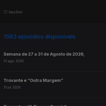
opções
1583
episódios disponíveis
943714
940779
937720
934659
Semana de 27 a 31 de Agosto de 2026,
01 ago. 2026
Trovante e “Outra Margem”
31 jul. 2026