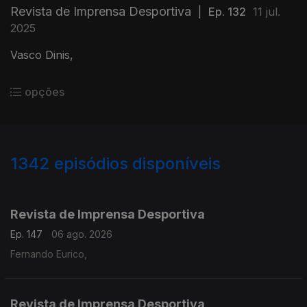
Revista de Imprensa Desportiva
|
Ep. 132
11 jul.
2025
Vasco Dinis,
opções
1342
episódios disponíveis
944245
941089
937260
933464
Revista de Imprensa Desportiva
Ep. 147
06 ago. 2026
Fernando Eurico,
Revista de Imprensa Desportiva