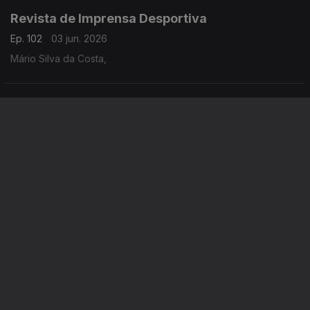
Revista de Imprensa Desportiva
Ep. 102
03 jun. 2026
Mário Silva da Costa,
Revista de Imprensa Desportiva
Ep. 101
02 jun. 2026
Mário Silva da Costa,
Instale a aplicação
RTP Play