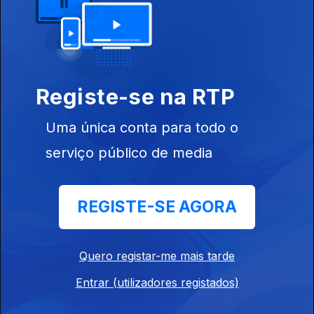
Ep. 130
14 jul. 2026
Mário Silva da Costa
Revista de Imprensa Desportiva
Registe-se na RTP
Ep. 129
13 jul. 2026
Mário Silva da Costa
Uma única conta para todo o
serviço público de media
Revista de Imprensa Desportiva
Ep. 128
10 jul. 2026
REGISTE-SE AGORA
Revista de Imprensa Desportiva
Quero registar-me mais tarde
Ep. 127
09 jul. 2026
Entrar (utilizadores registados)
Mário Silva da Costa,