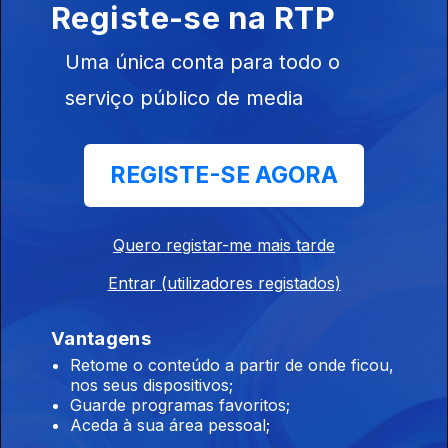
Registe-se na RTP
Ep. 123
03 jul. 2026
Mário Silva da Costa
Uma única conta para todo o
serviço público de media
Revista de Imprensa Desportiva
Ep. 122
02 jul. 2026
REGISTE-SE AGORA
Mário Silva da Costa
Quero registar-me mais tarde
Revista de Imprensa Desportiva
Ep. 121
01 jul. 2026
Entrar (utilizadores registados)
Mário Silva da Costa,
Vantagens
Retome o conteúdo a partir de onde ficou,
Revista de Imprensa Desportiva
nos seus dispositivos;
Guarde programas favoritos;
Ep. 120
30 jun. 2026
Aceda à sua área pessoal;
Mário Silva da Costa,