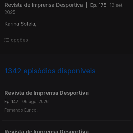
Revista de Imprensa Desportiva
|
Ep. 175
12 set.
2025
Karina Sofela,
opções
1342
episódios disponíveis
944245
941089
937260
933464
929036
Revista de Imprensa Desportiva
Ep. 147
06 ago. 2026
Fernando Eurico,
Revista de Imprensa Desportiva