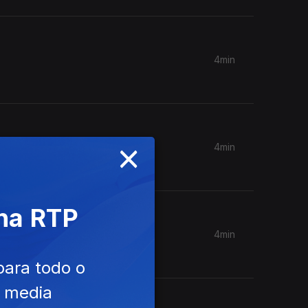
4min
×
4min
 na RTP
4min
para todo o
e media