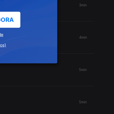
3min
GORA
de
4min
dos)
5min
5min