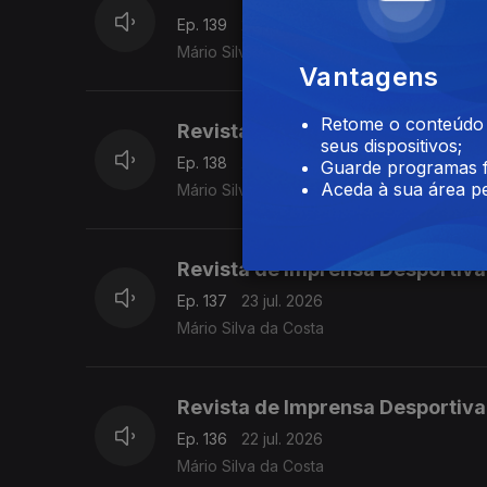
Ep. 139
27 jul. 2026
Mário Silva da Costa
Vantagens
Retome o conteúdo a
Revista de Imprensa Desportiva
seus dispositivos;
Ep. 138
24 jul. 2026
Guarde programas f
Aceda à sua área pe
Mário Silva da Costa
Revista de Imprensa Desportiva
Ep. 137
23 jul. 2026
Mário Silva da Costa
Revista de Imprensa Desportiva
Ep. 136
22 jul. 2026
Mário Silva da Costa