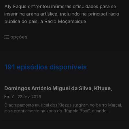
Aly Faque enfrentou inúmeras dificuldades para se
inserir na arena artística, incluindo na principal rádio
pública do país, a Rádio Moçambique
opções
191
episódios disponíveis
842389
842379
821041
754363
645443
631203
631185
611686
602480
Domingos António Miguel da Silva, Kituxe,
Ep. 7
22 fev. 2026
O agrupamento musical dos Kiezos surgiram no bairro Marçal,
mais propriamente na zona do “Kapolo Boxi”, quando
Domingos António Miguel da Silva, Kituxe