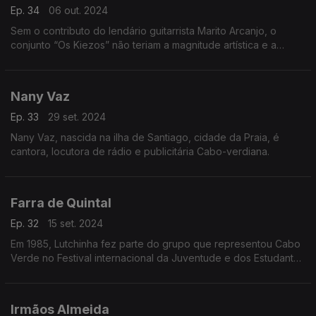
Ep. 34
06 out. 2024
Sem o contributo do lendário guitarrista Marito Arcanjo, o
conjunto “Os Kiezos” não teriam a magnitude artística e a
importância histórica que os coloca, de forma inequívoca, no
ponto mais alto da alma musical angolana
Nany Vaz
Ep. 33
29 set. 2024
Nany Vaz, nascida na ilha de Santiago, cidade da Praia, é
cantora, locutora de rádio e publicitária Cabo-verdiana.
Farra de Quintal
Ep. 32
15 set. 2024
Em 1985, Lutchinha fez parte do grupo que representou Cabo
Verde no Festival internacional da Juventude e dos Estudantes
em Moscovo, e teve como banda de suporte o Abel Djassi.
Irmãos Almeida