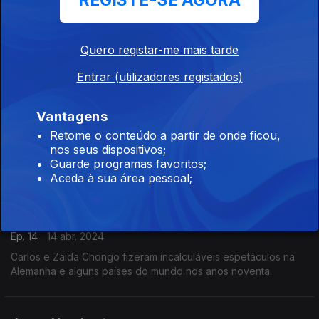
REGISTE-SE AGORA
Farra de Quintal
Ep. 25
14 jul. 2024
Azagaia era o nome artístico de Edson da Luz, é autor de
Quero registar-me mais tarde
várias músicas de intervenção social, contra a má governação,
com destaque para a "as mentiras da verdade", música que o
Entrar (utilizadores registados)
tornou famoso.
Farra de Quintal
Vantagens
Ep. 15
21 abr. 2024
Retome o conteúdo a partir de onde ficou,
nos seus dispositivos;
Segun Bucknor começou a tocar apito como membro da
Guarde programas favoritos;
banda júnior, mas depois se formou para aprender violão e
Aceda à sua área pessoal;
piano.
Farra de Quintal
Ep. 14
14 abr. 2024
Carlos e Zaida Chongo fizeram incalculáveis espetáculos na
Alemanha e alguns países do mundo nos anos noventa.