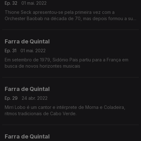
Ep. 32
01 mai. 2022
Thione Seck apresentou-se pela primeira vez com a
Orchester Baobab na década de 70, mas depois formou a sua
própria banda, Raam Daan, da qual foi membro até a sua
morte.
Farra de Quintal
Ep. 31
01 mai. 2022
Em setembro de 1979, Sidónio Pais partiu para a França em
busca de novos horizontes musicais
Farra de Quintal
Ep. 29
24 abr. 2022
Mirri Lobo é um cantor e intérprete de Morna e Coladeira,
ritmos tradicionais de Cabo Verde.
Farra de Quintal