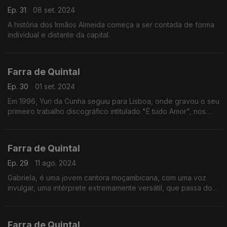
Ep. 31
08 set. 2024
A história dos Irmãos Almeida começa a ser contada de forma
individual e distante da capital.
Farra de Quintal
Ep. 30
01 set. 2024
Em 1996, Yuri da Cunha seguiu para Lisboa, onde gravou o seu
primeiro trabalho discográfico intitulado "É tudo Amor", nos
estúdios da produtora Valentim de Carvalho.
Farra de Quintal
Ep. 29
11 ago. 2024
Gabriela, é uma jovem cantora moçambicana, com uma voz
invulgar, uma intérprete extremamente versátil, que passa do
fado para o jazz, do jazz para a música ligeira.
Farra de Quintal