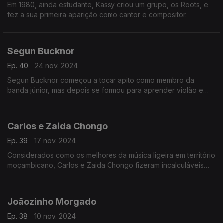
Em 1980, ainda estudante, Kassy criou um grupo, os Roots, e
fez a sua primeira aparição como cantor e compositor.
Segun Bucknor
Ep. 40
24 nov. 2024
Segun Bucknor começou a tocar apito como membro da
banda júnior, mas depois se formou para aprender violão e
piano.
Carlos e Zaida Chongo
Ep. 39
17 nov. 2024
Considerados como os melhores da música ligeira em território
moçambicano, Carlos e Zaida Chongo fizeram incalculáveis
espetáculos na Alemanha e alguns países do mundo nos anos
noventa.
Joãozinho Morgado
Ep. 38
10 nov. 2024