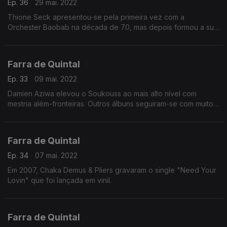
Ep. 36
29 mai. 2022
Thione Seck apresentou-se pela primeira vez com a
Orchester Baobab na década de 70, mas depois formou a sua
própria banda, Raam Daan, da qual foi membro até a sua
morte.
Farra de Quintal
Ep. 33
09 mai. 2022
Damien Aziwa elevou o Soukouss ao mais alto nível com
mestria além-fronteiras. Outros álbuns seguiram-se com muito
sucesso.
Farra de Quintal
Ep. 34
07 mai. 2022
Em 2007, Chaka Demus & Pliers gravaram o single "Need Your
Lovin" que foi lançada em vinil.
Farra de Quintal