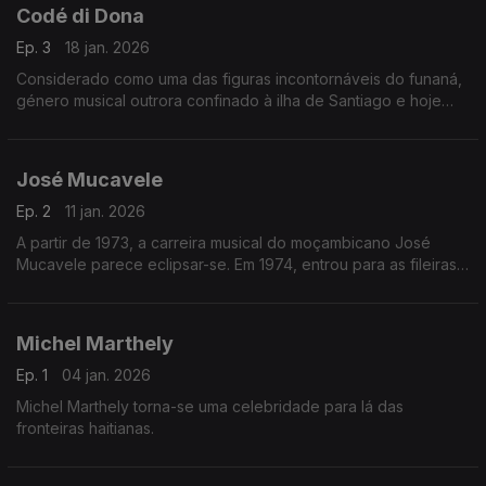
Codé di Dona
Ep. 3
18 jan. 2026
Considerado como uma das figuras incontornáveis do funaná,
género musical outrora confinado à ilha de Santiago e hoje
com ressonância universal, Codé di Dona nasceu no concelho
de São Domingos
José Mucavele
Ep. 2
11 jan. 2026
A partir de 1973, a carreira musical do moçambicano José
Mucavele parece eclipsar-se. Em 1974, entrou para as fileiras
da Frente de Libertação de Moçambique, onde teve de fazer
treinos militares na Tanzânia.
Michel Marthely
Ep. 1
04 jan. 2026
Michel Marthely torna-se uma celebridade para lá das
fronteiras haitianas.