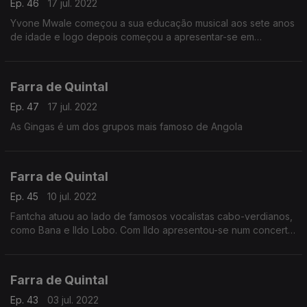
Ep. 46
17 jul. 2022
Yvone Mwale começou a sua educação musical aos sete anos
de idade e logo depois começou a apresentar-se em
diferentes igrejas e corais em todo o país.
Farra de Quintal
Ep. 47
17 jul. 2022
As Gingas é um dos grupos mais famoso de Angola
Farra de Quintal
Ep. 45
10 jul. 2022
Fantcha atuou ao lado de famosos vocalistas cabo-verdianos,
como Bana e Ildo Lobo. Com Ildo apresentou-se num concerto
em Paris, em março de 1998.
Farra de Quintal
Ep. 43
03 jul. 2022