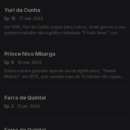
Yuri da Cunha
Ep. 10
17 mar. 2024
Em 1996, Yuri da Cunha seguiu para Lisboa, onde gravou o seu
primeiro trabalho discográfico intitulado "É tudo Amor", nos
estúdios da produtora Valentim de Carvalho.
Prince Nico Mbarga
Ep. 9
10 mar. 2024
Embora tenha gravado apenas um hit significativo, "Sweet
Mother", em 1976, que vendeu mais de 13 milhões de cópias,
Prince Nico Mbarga desempenhou um papel importante na
evolução da música popular africana.
Farra de Quintal
Ep. 2
21 jan. 2024
Farra de Quintal