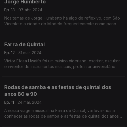
Jorge Humberto
Ep. 13
07 abr. 2024
Nos temas de Jorge Humberto há algo de reflexivo, com São
Vicente e a cidade do Mindelo frequentemente como pano de
fundo.
Farra de Quintal
Ep. 12
31 mar. 2024
Victor Efosa Uwaifo foi um músico nigeriano, escritor, escultor
e inventor de instrumentos musicais, professor universitário,
lenda da música e o primeiro Comissário Honorário de Artes,
Cultura e Turismo na Nigéria.
Rodas de samba e as festas de quintal dos
anos 80 e 90
Ep. 11
24 mar. 2024
A nossa viagem musical na Farra de Quintal, vai levar-nos a
conhecer as rodas de samba e as festas de quintal dos anos
80 e 90, que agitaram as pistas de dança nos PALOP.