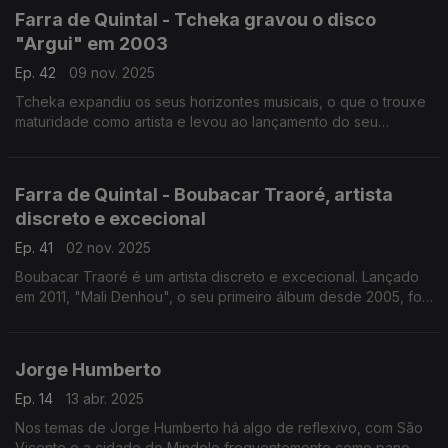
Farra de Quintal - Tcheka gravou o disco
"Argui" em 2003
Ep. 42
09 nov. 2025
Tcheka expandiu os seus horizontes musicais, o que o trouxe
maturidade como artista e levou ao lançamento do seu
primeiro álbum em 2003, intitulado “Argui”.
Farra de Quintal - Boubacar Traoré, artista
discreto e excecional
Ep. 41
02 nov. 2025
Boubacar Traoré é um artista discreto e excecional. Lançado
em 2011, "Mali Denhou", o seu primeiro álbum desde 2005, foi
gravado num ambiente acolhedor e amigável em junho de
2010.
Jorge Humberto
Ep. 14
13 abr. 2025
Nos temas de Jorge Humberto há algo de reflexivo, com São
Vicente e a cidade do Mindelo frequentemente como pano de