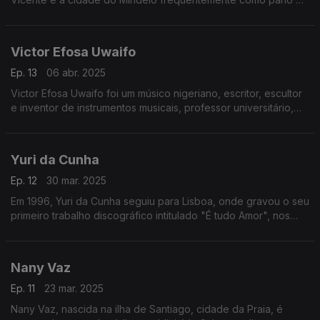
fundo.
Victor Efosa Uwaifo
Ep. 13
06 abr. 2025
Victor Efosa Uwaifo foi um músico nigeriano, escritor, escultor
e inventor de instrumentos musicais, professor universitário,
lenda da música e o primeiro Comissário Honorário de Artes,
Cultura e Turismo na Nigéria.
Yuri da Cunha
Ep. 12
30 mar. 2025
Em 1996, Yuri da Cunha seguiu para Lisboa, onde gravou o seu
primeiro trabalho discográfico intitulado "É tudo Amor", nos
estúdios da produtora Valentim de Carvalho.
Nany Vaz
Ep. 11
23 mar. 2025
Nany Vaz, nascida na ilha de Santiago, cidade da Praia, é