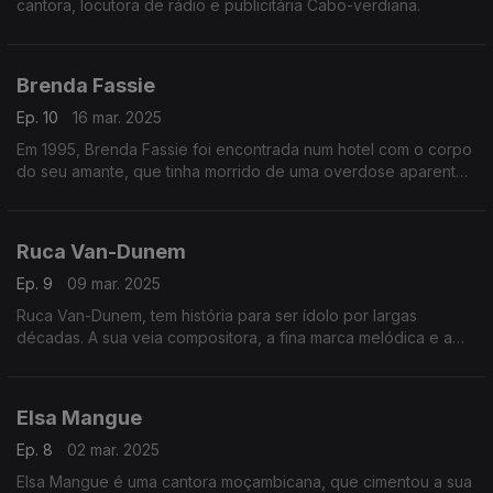
cantora, locutora de rádio e publicitária Cabo-verdiana.
Brenda Fassie
Ep. 10
16 mar. 2025
Em 1995, Brenda Fassie foi encontrada num hotel com o corpo
do seu amante, que tinha morrido de uma overdose aparente.
Fassie foi submetida à reabilitação e começou a colocar
novamente a sua carreira de volta nos trilhos
Ruca Van-Dunem
Ep. 9
09 mar. 2025
Ruca Van-Dunem, tem história para ser ídolo por largas
décadas. A sua veia compositora, a fina marca melódica e a
sua paixão pela música fizeram de si, nos anos 90, um dos
mais notáveis produtores.
Elsa Mangue
Ep. 8
02 mar. 2025
Elsa Mangue é uma cantora moçambicana, que cimentou a sua