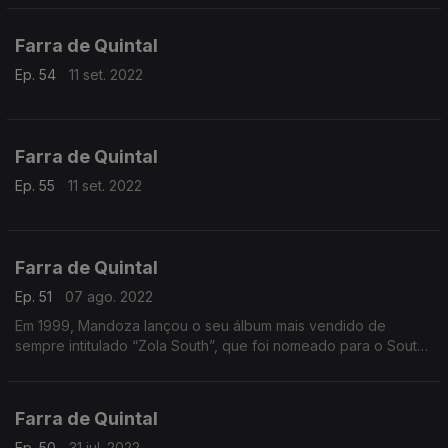
com Paulo Flores e Eduardo Paim
Farra de Quintal
Ep. 54
11 set. 2022
Farra de Quintal
Ep. 55
11 set. 2022
Farra de Quintal
Ep. 51
07 ago. 2022
Em 1999, Mandoza lançou o seu álbum mais vendido de
sempre intitulado “Zola South”, que foi nomeado para o South
African Music Awards como Melhor Revelação.
Farra de Quintal
Ep. 50
31 jul. 2022