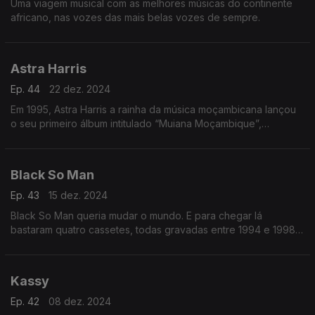
Uma viagem musical com as melhores músicas do continente
africano, nas vozes das mais belas vozes de sempre.
Astra Harris
Ep. 44
22 dez. 2024
Em 1995, Astra Harris a rainha da música moçambicana lançou
o seu primeiro álbum intitulado “Muiana Moçambique”,
demonstrando toda a sua extraordinária voz e apego às suas
raízes.
Black So Man
Ep. 43
15 dez. 2024
Black So Man queria mudar o mundo. E para chegar lá
bastaram quatro cassetes, todas gravadas entre 1994 e 1998.
N
Kassy
Ep. 42
08 dez. 2024