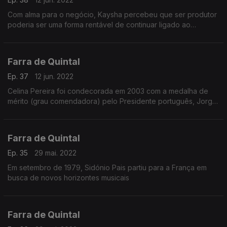
Com alma para o negócio, Kaysha percebeu que ser produtor
poderia ser uma forma rentável de continuar ligado ao
showbizz mesmo que a sua fama tivesse data de validade.
Farra de Quintal
Ep. 37
12 jun. 2022
Celina Pereira foi condecorada em 2003 com a medalha de
mérito (grau comendadora) pelo Presidente português, Jorge
Sampaio, pelo seu trabalho na área da educação e da cultura
cabo-verdiana.
Farra de Quintal
Ep. 35
29 mai. 2022
Em setembro de 1979, Sidónio Pais partiu para a França em
busca de novos horizontes musicais
Farra de Quintal