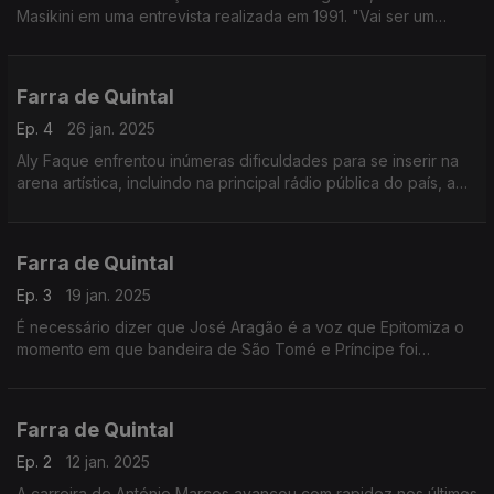
Masikini em uma entrevista realizada em 1991. "Vai ser um
movimento como o rock”.
Farra de Quintal
Ep. 4
26 jan. 2025
Aly Faque enfrentou inúmeras dificuldades para se inserir na
arena artística, incluindo na principal rádio pública do país, a
Rádio Moçambique
Farra de Quintal
Ep. 3
19 jan. 2025
É necessário dizer que José Aragão é a voz que Epitomiza o
momento em que bandeira de São Tomé e Príncipe foi
hasteada a 12 de julho de 1975.
Farra de Quintal
Ep. 2
12 jan. 2025
A carreira de António Marcos avançou com rapidez nos últimos