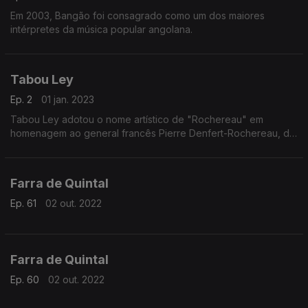
Em 2003, Bangão foi consagrado como um dos maiores
intérpretes da música popular angolana.
Tabou Ley
Ep. 2
01 jan. 2023
Tabou Ley adotou o nome artístico de "Rochereau" em
homenagem ao general francês Pierre Denfert-Rochereau, de
cujo nome ele gostava e com quem havia estudado na escola.
Farra de Quintal
Ep. 61
02 out. 2022
Farra de Quintal
Ep. 60
02 out. 2022