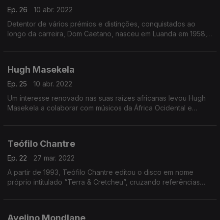
Ep. 26
10 abr. 2022
Detentor de vários prémios e distinções, conquistados ao
longo da carreira, Dom Caetano, nasceu em Luanda em 1958,
tem hoje um percurso artístico invejável.
Hugh Masekela
Ep. 25
10 abr. 2022
Um interesse renovado nas suas raízes africanas levou Hugh
Masekela a colaborar com músicos da África Ocidental e
Central, e, finalmente, a reconectar-se com os músicos sul-
africanos.
Teófilo Chantre
Ep. 22
27 mar. 2022
A partir de 1993, Teófilo Chantre editou o disco em nome
próprio intitulado “Terra & Cretcheu”, cruzando referências
sonoras de outras latitudes (bossa nova e boleros) com o som
tradicional de Cabo Verde.
Avelino Mondlane