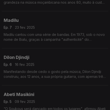
grandeza na música moçambicana nos anos 80, muito à custa
das canções que interpretou inspirada no Moçambique social.
Madilu
Ep. 7
23 fev. 2025
Madilu cantou com uma série de bandas. Em 1973, sob o novo
nome de Bialu, graças à campanha "authenticité" do
presidente Mobutu, formou a banda Bakuba Mayopi, que fez
sucesso em 1976 com a música "Pamba-Pamba"
Dilon Djindji
Ep. 6
16 fev. 2025
Manifestando desde cedo o gosto pela música, Dilon Djindji
construiu, aos 12 anos, a sua própria guitarra, com apenas três
cordas, a partir de uma lata de óleo.
Abeti Masikini
Ep. 5
09 fev. 2025
“O Soukous será dançado em todos os lugares", afirmou Abeti