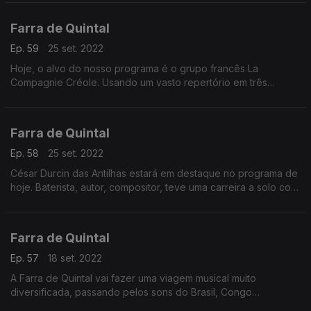
Farra de Quintal
Ep. 59
25 set. 2022
Hoje, o alvo do nosso programa é o grupo francês La
Compagnie Créole. Usando um vasto repertório em três
Línguas, pensado para atingir uma larga audiência.
Farra de Quintal
Ep. 58
25 set. 2022
César Durcin das Antilhas estará em destaque no programa de
hoje. Baterista, autor, compositor, teve uma carreira a solo com
bastante mérito.
Farra de Quintal
Ep. 57
18 set. 2022
A Farra de Quintal vai fazer uma viagem musical muito
diversificada, passando pelos sons do Brasil, Congo
Democrático, Guiné-Bissau, São Tomé e Príncipe e Angola