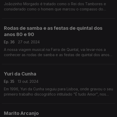
Joãozinho Morgado é tratado como o Rei dos Tambores e
considerado como o homem que marcou o compasso do
Semba.
Rodas de samba e as festas de quintal dos
anos 80 e 90
Ep. 36
27 out. 2024
A nossa viagem musical na Farra de Quintal, vai levar-nos a
conhecer as rodas de samba e as festas de quintal dos anos
80 e 90, que agitaram as pistas de dança nos PALOP.
Yuri da Cunha
Ep. 35
13 out. 2024
Em 1996, Yuri da Cunha seguiu para Lisboa, onde gravou o seu
primeiro trabalho discográfico intitulado "É tudo Amor", nos
estúdios da produtora Valentim de Carvalho
Marito Arcanjo