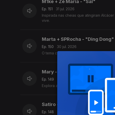
M1ke + Zé Maria - "Sal"
Ep. 151
31 jul. 2026
Inspirada nas cheias que atingiram Alcáce
vive.
Marta + SPRocha - "Ding Dong"
Ep. 150
30 jul. 2026
O tema constrói-se num território onde re
Mary - "Haze"
Ep. 149
29 jul. 2026
Explora a dualidade entre esquecer e senti
Satiro - "Bisou"
Ep. 148
28 jul. 2026