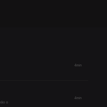
4min
4min
não o