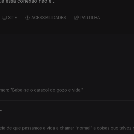
ue essa conexão não é
SITE
ACESSIBILIDADES
PARTILHA
Pedro Tamen: "Baba-se o caracol de gozo e vida."
"
deia de que passamos a vida a chamar “normal” a coisas que talvez 