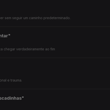
iver sem seguir um caminho predeterminado.
ntar"
a chegar verdadeiramente ao fim
onal e trauma.
Escadinhas"