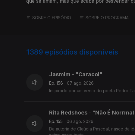
que se amam, mas que acaba por desvendar q
suficiente.
SOBRE O EPISÓDIO
SOBRE O PROGRAMA
1389
episódios disponíveis
939904
939870
934552
Jasmim - "Caracol"
Ep. 156
07 ago. 2026
Inspirado por um verso do poeta 
Rita Redshoes - "Não É Norrmal
Ep. 155
06 ago. 2026
Da autoria de Claúdia Pascoal, nasce da i
sejam assim tanto.