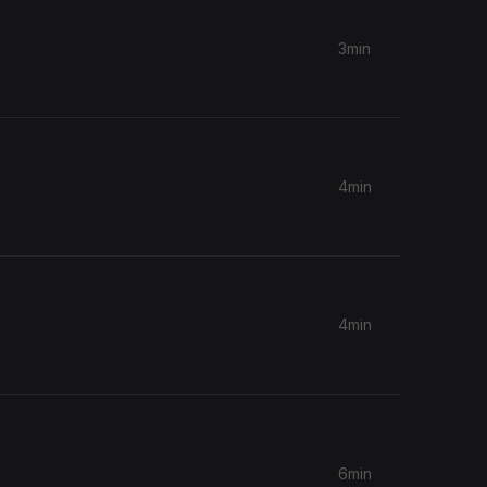
3min
4min
4min
6min