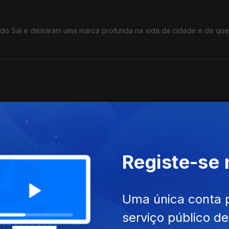
r do Sal e deixaram uma marca profunda na vida da cidade e de qu
alidade e ficção se confundem constantemente.
Registe-se
r.
Uma única conta 
serviço público d