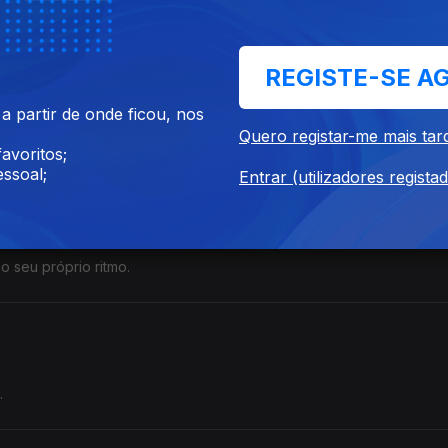
z interior em detrimento do caos emocional.
REGISTE-SE A
s"
 partir de onde ficou, nos
Quero registar-me mais tar
ustar a própria vida.
avoritos;
ssoal;
Entrar (utilizadores regista
 "Segura Firme"
 o seu próprio ritmo.
.