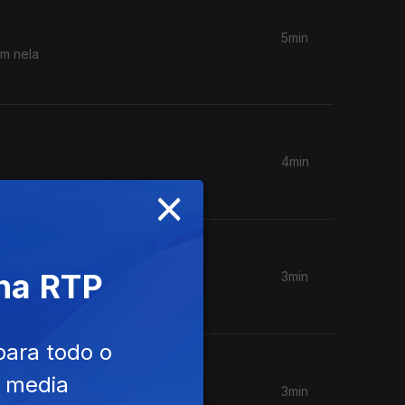
5min
em nela
4min
×
 na RTP
3min
para todo o
e media
3min