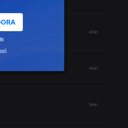
GORA
4min
de
dos)
4min
3min