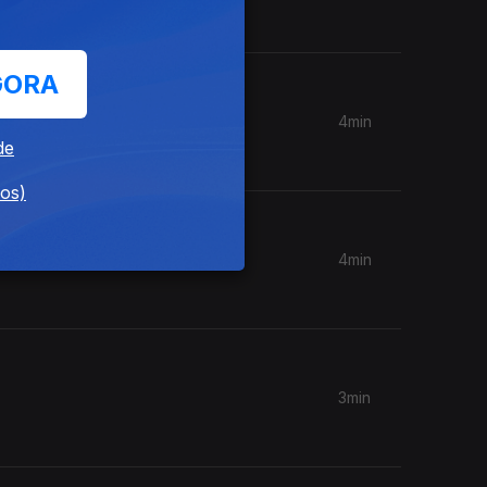
GORA
4min
de
dos)
4min
3min