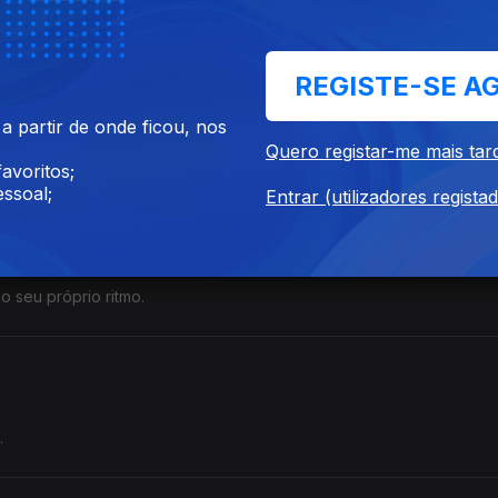
z interior em detrimento do caos emocional.
REGISTE-SE A
s"
 partir de onde ficou, nos
Quero registar-me mais tar
ustar a própria vida.
avoritos;
ssoal;
Entrar (utilizadores regista
 "Segura Firme"
 o seu próprio ritmo.
.