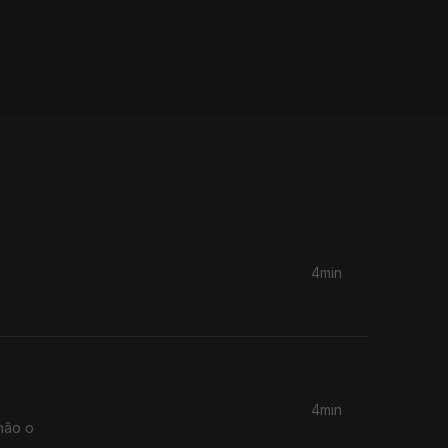
4min
4min
não o