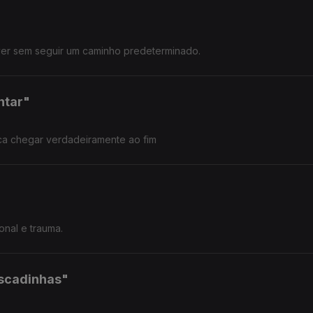
iver sem seguir um caminho predeterminado.
ntar"
a chegar verdadeiramente ao fim
onal e trauma.
Escadinhas"