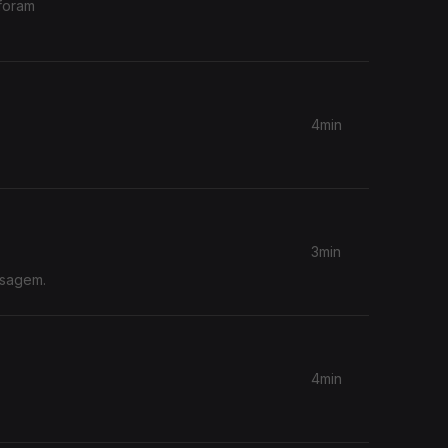
foram
4min
3min
nsagem.
4min