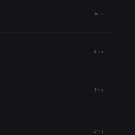
3min
4min
4min
6min