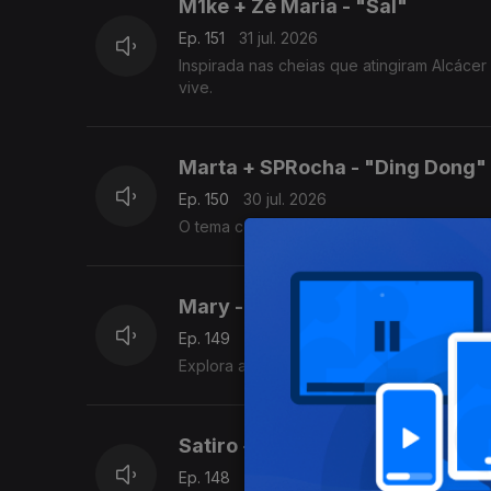
M1ke + Zé Maria - "Sal"
Ep. 151
31 jul. 2026
Inspirada nas cheias que atingiram Alcáce
vive.
Marta + SPRocha - "Ding Dong"
Ep. 150
30 jul. 2026
O tema constrói-se num território onde re
Mary - "Haze"
Ep. 149
29 jul. 2026
Explora a dualidade entre esquecer e senti
Satiro - "Bisou"
Ep. 148
28 jul. 2026