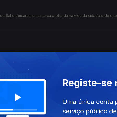
r do Sal e deixaram uma marca profunda na vida da cidade e de qu
alidade e ficção se confundem constantemente.
Registe-se
r.
Uma única conta 
serviço público d