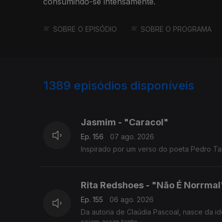
consumindo-se intensamente.
SOBRE O EPISÓDIO
SOBRE O PROGRAMA
1389
episódios disponíveis
939904
939870
Jasmim - "Caracol"
Ep. 156
07 ago. 2026
Inspirado por um verso do poeta 
Rita Redshoes - "Não É Norrmal
Ep. 155
06 ago. 2026
Da autoria de Claúdia Pascoal, nasce da i
sejam assim tanto.