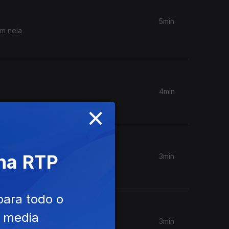
5min
em nela
4min
×
 na RTP
3min
para todo o
e media
3min