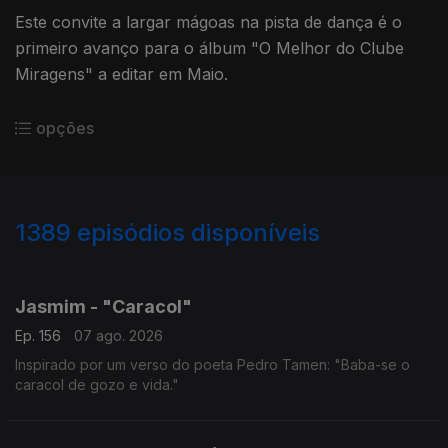
Este convite a largar mágoas na pista de dança é o
primeiro avanço para o álbum "O Melhor do Clube
Miragens" a editar em Maio.
opções
1389
episódios disponíveis
939904
939870
934552
931885
927485
924147
922196
917249
912711
Jasmim - "Caracol"
Ep. 156
07 ago. 2026
Inspirado por um verso do poeta Pedro Tamen: "Baba-se o
caracol de gozo e vida."