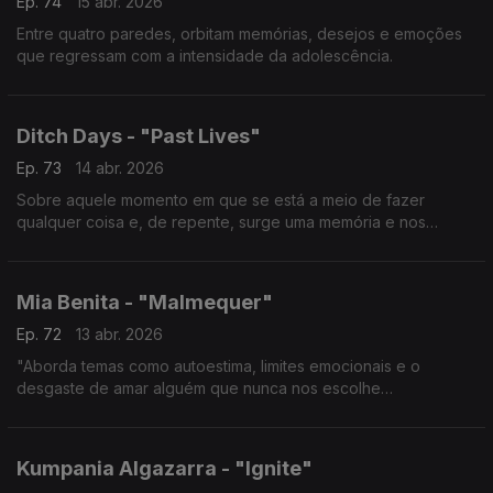
Ep. 74
15 abr. 2026
Entre quatro paredes, orbitam memórias, desejos e emoções
que regressam com a intensidade da adolescência.
Ditch Days - "Past Lives"
Ep. 73
14 abr. 2026
Sobre aquele momento em que se está a meio de fazer
qualquer coisa e, de repente, surge uma memória e nos
perguntamos se reconheceríamos alguém que já foi tudo para
nós.
Mia Benita - "Malmequer"
Ep. 72
13 abr. 2026
"Aborda temas como autoestima, limites emocionais e o
desgaste de amar alguém que nunca nos escolhe
verdadeiramente".
Kumpania Algazarra - "Ignite"