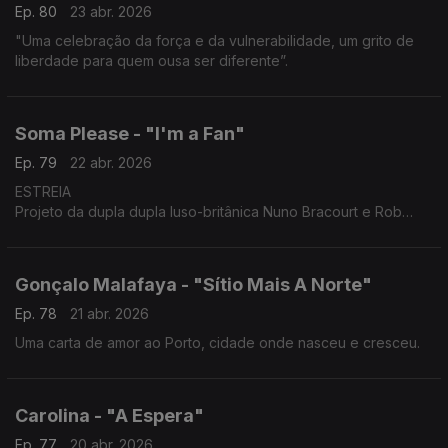
Ep. 80
23 abr. 2026
"Uma celebração da força e da vulnerabilidade, um grito de
liberdade para quem ousa ser diferente”.
Soma Please - "I'm a Fan"
Ep. 79
22 abr. 2026
ESTREIA
Projeto da dupla dupla luso-britânica Nuno Bracourt e Rob
Williamson, o tema explora a ironia e a intensidade de quem
procura ser visto. É mais uma estreia do Posto de Escuta!
Gonçalo Malafaya - "Sítio Mais A Norte"
Ep. 78
21 abr. 2026
Uma carta de amor ao Porto, cidade onde nasceu e cresceu.
Carolina - "A Espera"
Ep. 77
20 abr. 2026