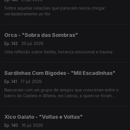
Sobre aquelas relações que parecem nunca chegar
verdadeiramente ao fim
Orca - "Sobra das Sombras"
Ep. 142
20 jul. 2026
Uma reflexão sobre família, herança emocional e trauma.
Sardinhas Com Bigodes - "Mil Escadinhas"
Ep. 141
17 jul. 2026
Nasceram com um grupo de amigos que cresceram entre o
bairro do Castelo e Alfama, em Lisboa, a quem se foram
juntando vários elementos até à formação atual composta por
10 músicos
Xico Gaiato - "Voltas e Voltas"
Ep. 140
16 jul. 2026