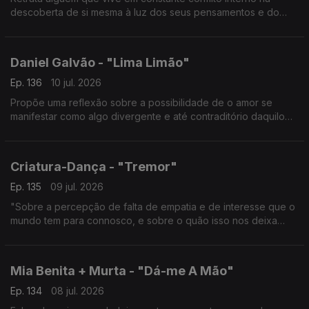
descoberta de si mesma à luz dos seus pensamentos e do
mundo externo.
Daniel Galvão - "Lima Limão"
Ep. 136
10 jul. 2026
Propõe uma reflexão sobre a possibilidade de o amor se
manifestar como algo divergente e até contraditório daquilo
que aprendemos a reconhecer como tal.
Criatura-Dança - "Tremor"
Ep. 135
09 jul. 2026
"Sobre a percepção de falta de empatia e de interesse que o
mundo tem para connosco, e sobre o quão isso nos deixa
vulneráveis."
Mia Benita + Murta - "Dá-me A Mão"
Ep. 134
08 jul. 2026