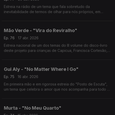
Estreia na rádio de um tema que fala sobretudo da
inevitabilidade de termos de olhar para nós próprios, em
algum momento. E da necessidade de aprender a gostar da
vida e de nós sem depender de alguém.
Mão Verde - "Vira do Reviralho"
Ep. 76
17 abr. 2026
Estreia nacional de um dos temas do III volume do disco-livro
deste projeto para crianças de Capicua, Francisca Cortesão,
Pedro Geraldes e António Serginho.
Gui Aly - "No Matter Where I Go"
Ep. 75
16 abr. 2026
Em primeira mão e em rigorosa estreia do "Posto de Escuta",
um tema que celebra o amor que nos acompanha para todo o
lado, em avanço a um novo EP a sair em Maio.
Murta - "No Meu Quarto"