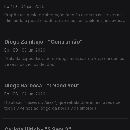
Ep. 110
04 jun. 2026
Propõe um gesto de libertação face às expectativas externas,
afirmando a possibilidade de sermos contraditórios, mutáveis e
livres.
Diogo Zambujo - "Contramão"
Ep. 109
03 jun. 2026
"Fala da capacidade de conseguirmos sair do loop em que às
vezes nos vemos detidos".
Diogo Barbosa - "I Need You"
Ep. 108
02 jun. 2026
Do álbum "Fases do Amor", que retrata diferentes fases que
todos vivemos ao longo da nossa vida amorosa.
Carlota Ulrich - "2 Sem 3"