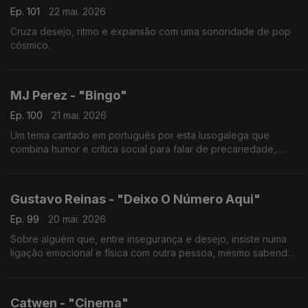
Ep. 101
22 mai. 2026
Cruza desejo, ritmo e expansão com uma sonoridade de pop
cósmico.
MJ Perez - "Bingo"
Ep. 100
21 mai. 2026
Um tema cantado em português por esta lusogalega que
combina humor e crítica social para falar de precariedade,
classe e sobrevivência.
Gustavo Reinas - "Deixo O Número Aqui"
Ep. 99
20 mai. 2026
Sobre alguém que, entre insegurança e desejo, insiste numa
ligação emocional e física com outra pessoa, mesmo sabendo
que pode não ser totalmente genuína.
Catwen - "Cinema"