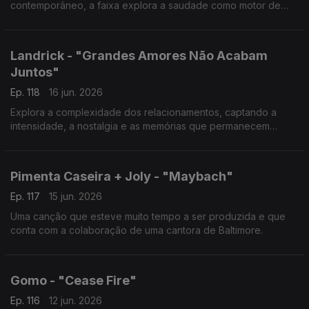
contemporâneo, a faixa explora a saudade como motor de
crescimento pessoal.
Landrick - "Grandes Amores Não Acabam
Juntos"
Ep. 118
16 jun. 2026
Explora a complexidade dos relacionamentos, captando a
intensidade, a nostalgia e as memórias que permanecem
mesmo quando as histórias de amor chegam ao fim.
Pimenta Caseira + Joly - "Maybach"
Ep. 117
15 jun. 2026
Uma canção que esteve muito tempo a ser produzida e que
conta com a colaboração de uma cantora de Baltimore.
Gomo - "Cease Fire"
Ep. 116
12 jun. 2026