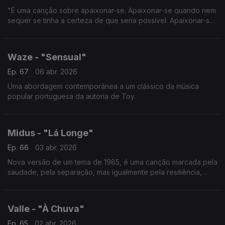
"É uma canção sobre apaixonar-se. Apaixonar-se quando nem
sequer se tinha a certeza de que seria possível. Apaixonar-se
mesmo quando se está em lados opostos do mundo".
Waze - "Sensual"
Ep. 67
06 abr. 2026
Uma abordagem contemporânea a um clássico da música
popular portuguesa da autoria de Toy.
Midus - "Lá Longe"
Ep. 66
03 abr. 2026
Nova versão de um tema de 1985, é uma canção marcada pela
saudade, pela separação, mas igualmente pela resiliência,
pelo amor e pela esperança.
Valle - "À Chuva"
Ep. 65
02 abr. 2026