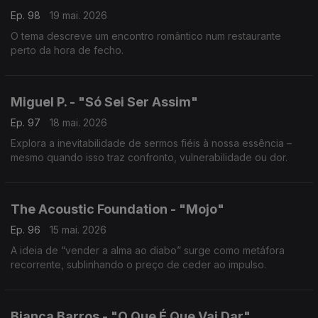
Ep. 98
19 mai. 2026
O tema descreve um encontro romântico num restaurante
perto da hora de fecho.
Miguel P. - "Só Sei Ser Assim"
Ep. 97
18 mai. 2026
Explora a inevitabilidade de sermos fiéis à nossa essência –
mesmo quando isso traz confronto, vulnerabilidade ou dor.
The Acoustic Foundation - "Mojo"
Ep. 96
15 mai. 2026
A ideia de “vender a alma ao diabo” surge como metáfora
recorrente, sublinhando o preço de ceder ao impulso.
Bianca Barros - "O Que É Que Vai Dar"