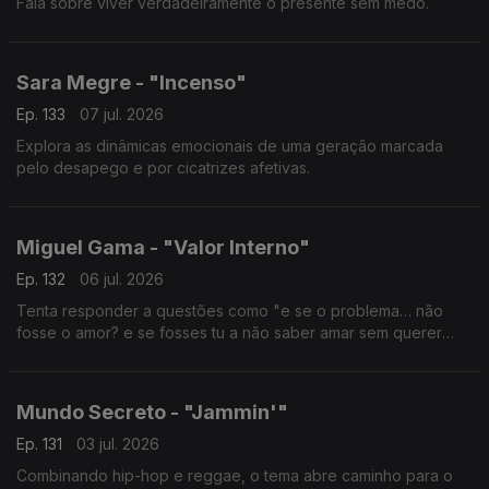
Fala sobre viver verdadeiramente o presente sem medo.
Sara Megre - "Incenso"
Ep. 133
07 jul. 2026
Explora as dinâmicas emocionais de uma geração marcada
pelo desapego e por cicatrizes afetivas.
Miguel Gama - "Valor Interno"
Ep. 132
06 jul. 2026
Tenta responder a questões como "e se o problema… não
fosse o amor? e se fosses tu a não saber amar sem querer
controlar?""
Mundo Secreto - "Jammin'"
Ep. 131
03 jul. 2026
Combinando hip-hop e reggae, o tema abre caminho para o