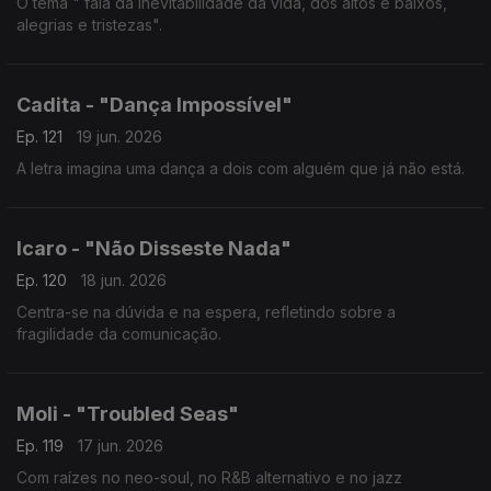
O tema " fala da inevitabilidade da vida, dos altos e baixos,
alegrias e tristezas".
Cadita - "Dança Impossível"
Ep. 121
19 jun. 2026
A letra imagina uma dança a dois com alguém que já não está.
Icaro - "Não Disseste Nada"
Ep. 120
18 jun. 2026
Centra-se na dúvida e na espera, refletindo sobre a
fragilidade da comunicação.
Moli - "Troubled Seas"
Ep. 119
17 jun. 2026
Com raízes no neo-soul, no R&B alternativo e no jazz