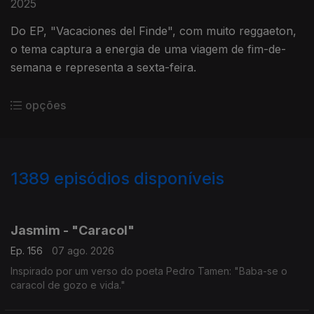
2025
Do EP, "Vacaciones del Finde", com muito reggaeton,
o tema captura a energia de uma viagem de fim-de-
semana e representa a sexta-feira.
opções
1389
episódios disponíveis
939904
939870
934552
931885
927485
924147
922196
917249
912711
Jasmim - "Caracol"
Ep. 156
07 ago. 2026
Inspirado por um verso do poeta Pedro Tamen: "Baba-se o
caracol de gozo e vida."