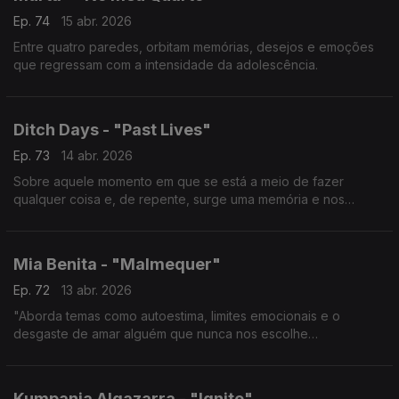
Ep. 74
15 abr. 2026
Entre quatro paredes, orbitam memórias, desejos e emoções
que regressam com a intensidade da adolescência.
Ditch Days - "Past Lives"
Ep. 73
14 abr. 2026
Sobre aquele momento em que se está a meio de fazer
qualquer coisa e, de repente, surge uma memória e nos
perguntamos se reconheceríamos alguém que já foi tudo para
nós.
Mia Benita - "Malmequer"
Ep. 72
13 abr. 2026
"Aborda temas como autoestima, limites emocionais e o
desgaste de amar alguém que nunca nos escolhe
verdadeiramente".
Kumpania Algazarra - "Ignite"