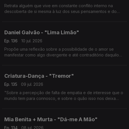
Retrata alguém que vive em constante conflito interno na
descoberta de si mesma à luz dos seus pensamentos e do
mundo externo.
Daniel Galvão - "Lima Limão"
Ep. 136
10 jul. 2026
Propõe uma reflexão sobre a possibilidade de o amor se
manifestar como algo divergente e até contraditório daquilo
que aprendemos a reconhecer como tal.
Criatura-Dança - "Tremor"
Ep. 135
09 jul. 2026
"Sobre a percepção de falta de empatia e de interesse que o
mundo tem para connosco, e sobre o quão isso nos deixa
vulneráveis."
Mia Benita + Murta - "Dá-me A Mão"
Ep. 134
08 jul. 2026