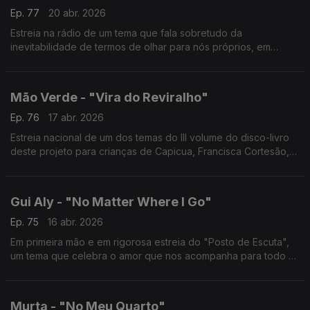
Ep. 77
20 abr. 2026
Estreia na rádio de um tema que fala sobretudo da
inevitabilidade de termos de olhar para nós próprios, em
algum momento. E da necessidade de aprender a gostar da
vida e de nós sem depender de alguém.
Mão Verde - "Vira do Reviralho"
Ep. 76
17 abr. 2026
Estreia nacional de um dos temas do III volume do disco-livro
deste projeto para crianças de Capicua, Francisca Cortesão,
Pedro Geraldes e António Serginho.
Gui Aly - "No Matter Where I Go"
Ep. 75
16 abr. 2026
Em primeira mão e em rigorosa estreia do "Posto de Escuta",
um tema que celebra o amor que nos acompanha para todo o
lado, em avanço a um novo EP a sair em Maio.
Murta - "No Meu Quarto"