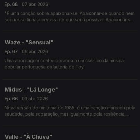
Ep. 68
07 abr. 2026
"É uma canção sobre apaixonar-se. Apaixonar-se quando nem
sequer se tinha a certeza de que seria possível. Apaixonar-se
mesmo quando se está em lados opostos do mundo".
Waze - "Sensual"
Ep. 67
06 abr. 2026
Uma abordagem contemporânea a um clássico da música
popular portuguesa da autoria de Toy.
Midus - "Lá Longe"
Ep. 66
03 abr. 2026
Nova versão de um tema de 1985, é uma canção marcada pela
saudade, pela separação, mas igualmente pela resiliência,
pelo amor e pela esperança.
Valle - "À Chuva"