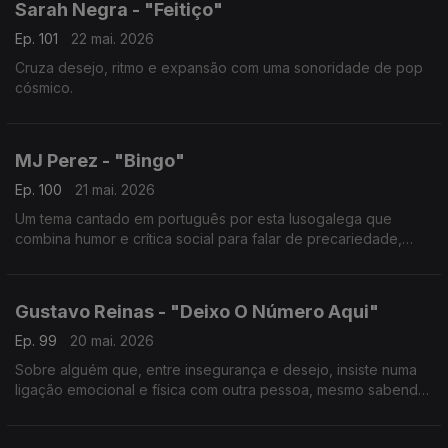
Sarah Negra - "Feitiço"
Ep. 101
22 mai. 2026
Cruza desejo, ritmo e expansão com uma sonoridade de pop
cósmico.
MJ Perez - "Bingo"
Ep. 100
21 mai. 2026
Um tema cantado em português por esta lusogalega que
combina humor e crítica social para falar de precariedade,
classe e sobrevivência.
Gustavo Reinas - "Deixo O Número Aqui"
Ep. 99
20 mai. 2026
Sobre alguém que, entre insegurança e desejo, insiste numa
ligação emocional e física com outra pessoa, mesmo sabendo
que pode não ser totalmente genuína.