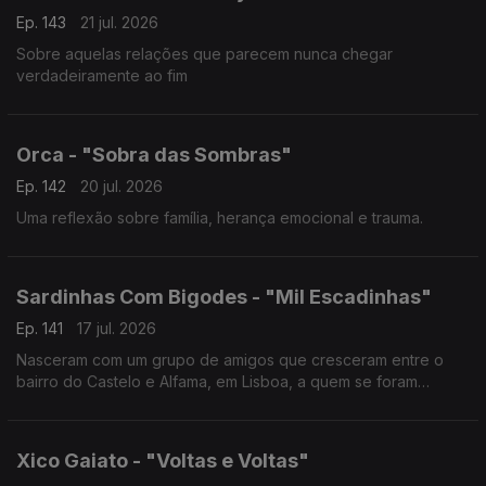
Ep. 143
21 jul. 2026
Sobre aquelas relações que parecem nunca chegar
verdadeiramente ao fim
Orca - "Sobra das Sombras"
Ep. 142
20 jul. 2026
Uma reflexão sobre família, herança emocional e trauma.
Sardinhas Com Bigodes - "Mil Escadinhas"
Ep. 141
17 jul. 2026
Nasceram com um grupo de amigos que cresceram entre o
bairro do Castelo e Alfama, em Lisboa, a quem se foram
juntando vários elementos até à formação atual composta por
10 músicos
Xico Gaiato - "Voltas e Voltas"