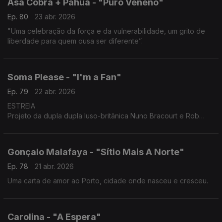
Asa Cobra + Pahua - "Puro Veneno"
Ep. 80
23 abr. 2026
"Uma celebração da força e da vulnerabilidade, um grito de
liberdade para quem ousa ser diferente”.
Soma Please - "I'm a Fan"
Ep. 79
22 abr. 2026
ESTREIA
Projeto da dupla dupla luso-britânica Nuno Bracourt e Rob
Williamson, o tema explora a ironia e a intensidade de quem
procura ser visto. É mais uma estreia do Posto de Escuta!
Gonçalo Malafaya - "Sítio Mais A Norte"
Ep. 78
21 abr. 2026
Uma carta de amor ao Porto, cidade onde nasceu e cresceu.
Carolina - "A Espera"