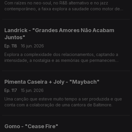
Com raízes no neo-soul, no R&B alternativo e no jazz
contemporâneo, a faixa explora a saudade como motor de
crescimento pessoal.
Landrick - "Grandes Amores Não Acabam
Juntos"
Ep. 118
16 jun. 2026
Explora a complexidade dos relacionamentos, captando a
intensidade, a nostalgia e as memórias que permanecem
mesmo quando as histórias de amor chegam ao fim.
Pimenta Caseira + Joly - "Maybach"
Ep. 117
15 jun. 2026
Uma canção que esteve muito tempo a ser produzida e que
conta com a colaboração de uma cantora de Baltimore.
Gomo - "Cease Fire"