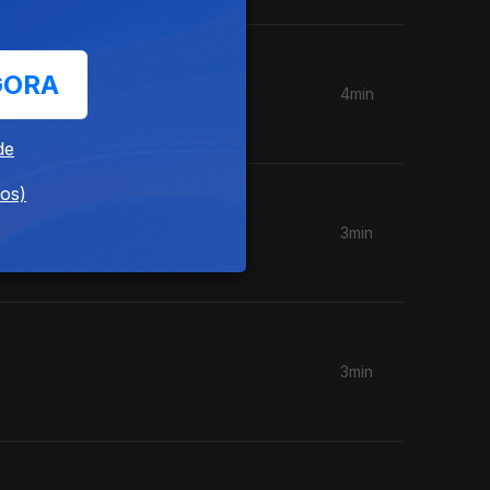
GORA
4min
de
dos)
3min
3min