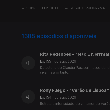
SOBRE O EPISÓDIO
SOBRE O PROGRAMA
1388
episódios disponíveis
939903
939867
934549
Rita Redshoes - "Não É Norrmal
Ep. 155
06 ago. 2026
Da autoria de Claúdia Pascoal, nasce da i
sejam assim tanto.
Rony Fuego - "Verão de Lisboa"
Ep. 154
05 ago. 2026
Retrata a intensidade de um amor de verão v