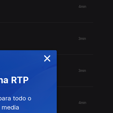
4min
3min
×
3min
 na RTP
para todo o
4min
e media