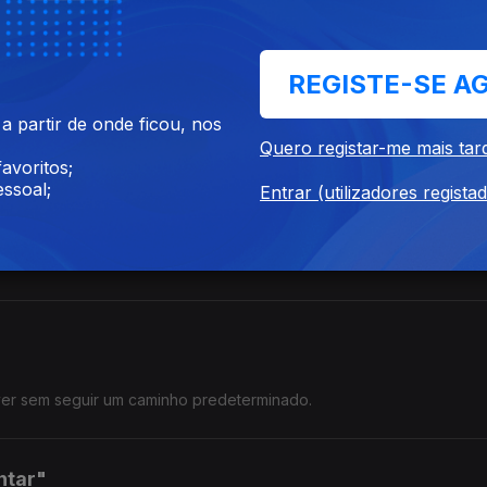
 "Segura Firme"
REGISTE-SE A
 partir de onde ficou, nos
 o seu próprio ritmo.
Quero registar-me mais tar
avoritos;
ssoal;
Entrar (utilizadores regista
.
iver sem seguir um caminho predeterminado.
ntar"