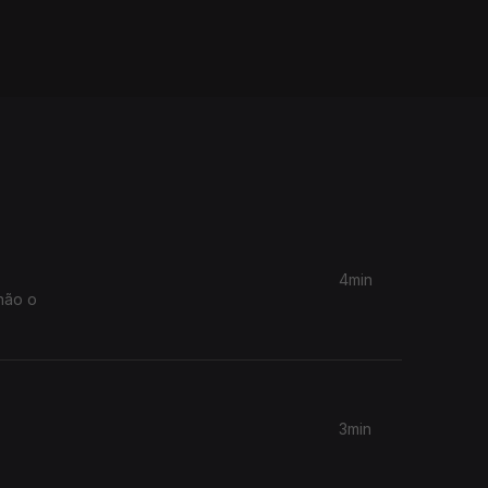
4min
não o
3min