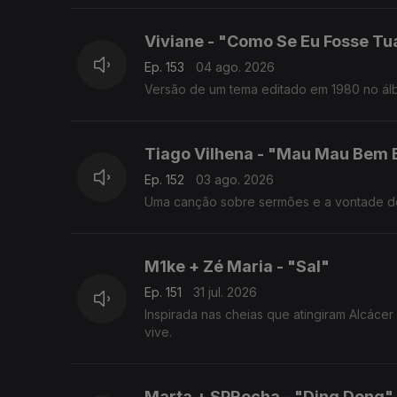
Viviane - "Como Se Eu Fosse Tu
Ep. 153
04 ago. 2026
Versão de um tema editado em 1980 no álb
Tiago Vilhena - "Mau Mau Bem
Ep. 152
03 ago. 2026
Uma canção sobre sermões e a vontade de 
M1ke + Zé Maria - "Sal"
Ep. 151
31 jul. 2026
Inspirada nas cheias que atingiram Alcáce
vive.
Marta + SPRocha - "Ding Dong"