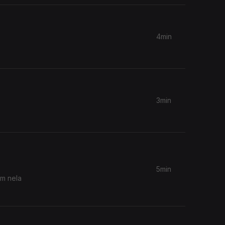
4min
3min
5min
em nela