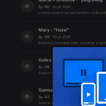
Ep. 150
30 jul. 2026
O tema constrói-se num território onde re
Mary - "Haze"
Ep. 149
29 jul. 2026
Explora a dualidade entre esquecer e senti
Satiro - "Bisou"
Ep. 148
28 jul. 2026
Explora o momento em que se escolhe a pa
Samsacion - "Morrer de Amore
Ep. 147
27 jul. 2026
Acerca de um amor proibido capaz de lhe c