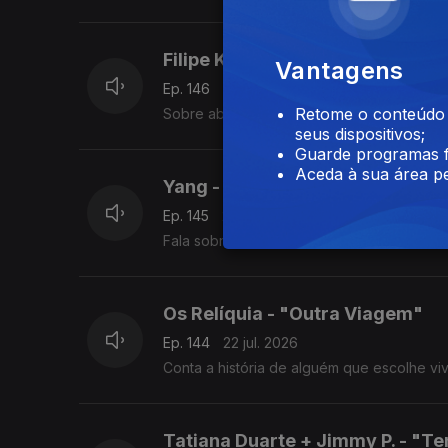
Filipe Karlsson + Mike El Nite -
Vantagens
Ep. 146
24 jul. 2026
Retome o conteúdo a
Sobre abrandar, aliviar a pressão e aceitar
seus dispositivos;
Guarde programas f
Aceda à sua área pe
Yang - "Fé"
Ep. 145
23 jul. 2026
Fala sobre resiliência, gratidão e confiança
Os Relíquia - "Outra Viagem"
Ep. 144
22 jul. 2026
Conta a história de alguém que escolhe v
Tatiana Duarte + Jimmy P. - "Te