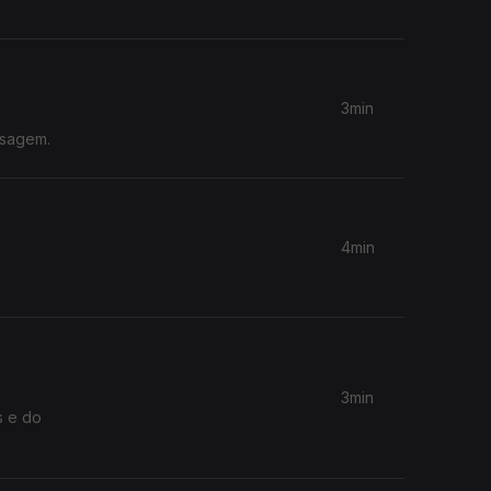
3min
nsagem.
4min
3min
s e do