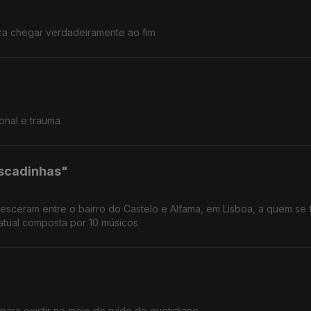
a chegar verdadeiramente ao fim
onal e trauma.
Escadinhas"
ceram entre o bairro do Castelo e Alfama, em Lisboa, a quem se 
atual composta por 10 músicos
para existir no meio do ruído do quotidiano.