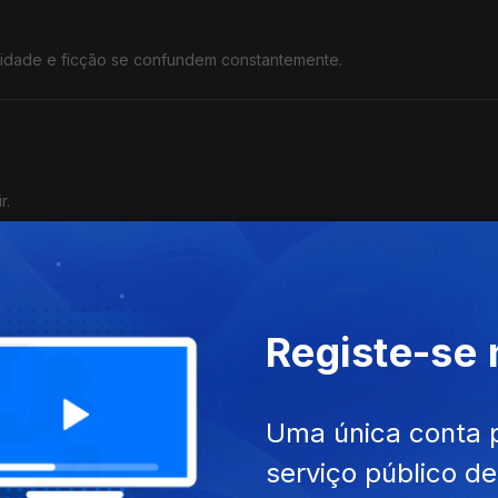
alidade e ficção se confundem constantemente.
r.
Registe-se
z interior em detrimento do caos emocional.
s"
Uma única conta 
serviço público d
ustar a própria vida.