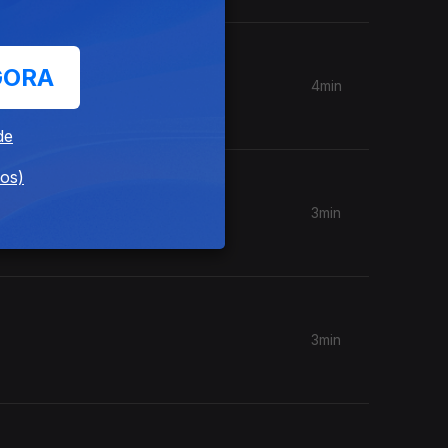
GORA
4min
de
dos)
3min
3min