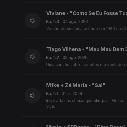
Viviane - "Como Se Eu Fosse Tu
Ep. 153
04 ago. 2026
Versão de um tema editado em 1980 no álb
Tiago Vilhena - "Mau Mau Bem
Ep. 152
03 ago. 2026
Uma canção sobre sermões e a vontade de 
M1ke + Zé Maria - "Sal"
Ep. 151
31 jul. 2026
Inspirada nas cheias que atingiram Alcáce
vive.
Marta + SPRocha - "Ding Dong"