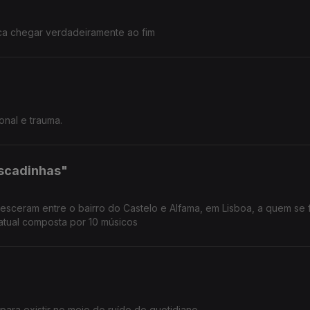
a chegar verdadeiramente ao fim
onal e trauma.
Escadinhas"
ceram entre o bairro do Castelo e Alfama, em Lisboa, a quem se 
atual composta por 10 músicos
para existir no meio do ruído do quotidiano.