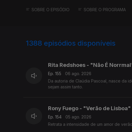
SOBRE O EPISÓDIO
SOBRE O PROGRAMA
1388
episódios disponíveis
939903
939867
Rita Redshoes - "Não É Norrmal
Ep. 155
06 ago. 2026
Da autoria de Claúdia Pascoal, nasce da i
sejam assim tanto.
Rony Fuego - "Verão de Lisboa"
Ep. 154
05 ago. 2026
Retrata a intensidade de um amor de verão v