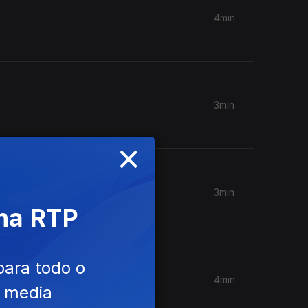
4min
3min
×
3min
 na RTP
para todo o
4min
e media