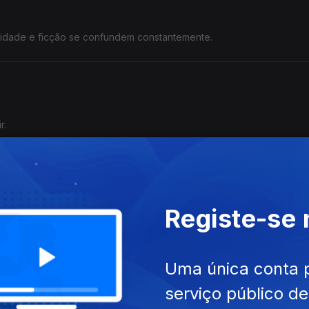
alidade e ficção se confundem constantemente.
r.
Registe-se
z interior em detrimento do caos emocional.
s"
Uma única conta 
serviço público d
ustar a própria vida.