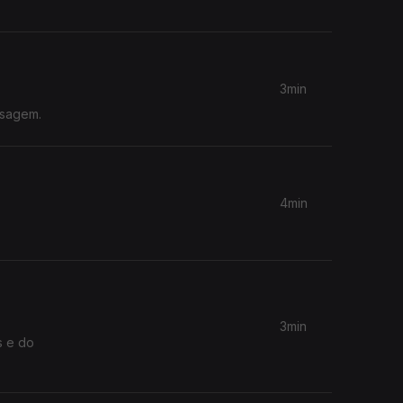
3min
nsagem.
4min
3min
s e do