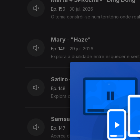
Ep. 150
30 jul. 2026
O tema constrói-se num território onde re
Mary - "Haze"
Ep. 149
29 jul. 2026
Explora a dualidade entre esquecer e senti
Satiro - "Bisou"
Ep. 148
28 jul. 2026
Explora o momento em que se escolhe a pa
Samsacion - "Morrer de Amore
Ep. 147
27 jul. 2026
Acerca de um amor proibido capaz de lhe c