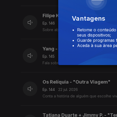
Filipe Karlsson + Mike El Nite -
Vantagens
Ep. 146
24 jul. 2026
Retome o conteúdo a
Sobre abrandar, aliviar a pressão e aceitar
seus dispositivos;
Guarde programas f
Aceda à sua área pe
Yang - "Fé"
Ep. 145
23 jul. 2026
Fala sobre resiliência, gratidão e confiança
Os Relíquia - "Outra Viagem"
Ep. 144
22 jul. 2026
Conta a história de alguém que escolhe v
Tatiana Duarte + Jimmy P. - "Te