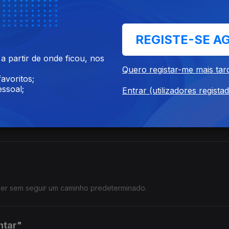
 "Segura Firme"
REGISTE-SE A
 partir de onde ficou, nos
 o seu próprio ritmo.
Quero registar-me mais tar
avoritos;
ssoal;
Entrar (utilizadores regista
.
iver sem seguir um caminho predeterminado.
ntar"