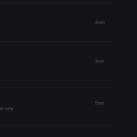
4min
3min
5min
em nela