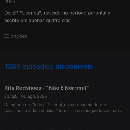
2026
Do EP "Licença", nascido no período parental e
escrito em apenas quatro dias.
opções
1388
episódios disponíveis
939903
939870
934552
931885
927485
Rita Redshoes - "Não É Norrmal"
Ep. 155
06 ago. 2026
Da autoria de Claúdia Pascoal, nasce da ideia de que
passamos a vida a chamar “normal” a coisas que talvez não o
sejam assim tanto.