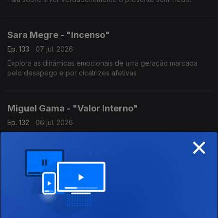
Sara Megre - "Incenso"
Ep. 133
07 jul. 2026
Explora as dinâmicas emocionais de uma geração marcada
pelo desapego e por cicatrizes afetivas.
Miguel Gama - "Valor Interno"
Ep. 132
06 jul. 2026
×
Tenta responder a questões como "e se o problema… não
fosse o amor? e se fosses tu a não saber amar sem querer
controlar?""
Mundo Secreto - "Jammin'"
Ep. 131
03 jul. 2026
Combinando hip-hop e reggae, o tema abre caminho para o