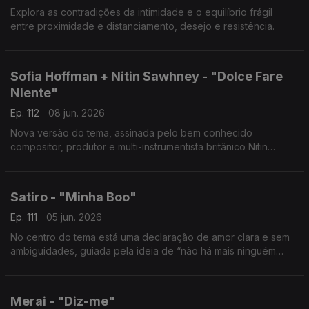
Explora as contradições da intimidade e o equilíbrio frágil
entre proximidade e distanciamento, desejo e resistência.
Sofia Hoffman + Nitin Sawhney - "Dolce Fare
Niente"
Ep. 112
08 jun. 2026
Nova versão do tema, assinada pelo bem conhecido
compositor, produtor e multi-instrumentista britânico Nitin
Sawhney.
Satiro - "Minha Boo"
Ep. 111
05 jun. 2026
No centro do tema está uma declaração de amor clara e sem
ambiguidades, guiada pela ideia de “não há mais ninguém
além de ti”.
Merai - "Diz-me"