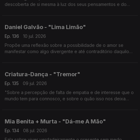
descoberta de si mesma à luz dos seus pensamentos e do
mundo externo.
Daniel Galvão - "Lima Limão"
Ep. 136
10 jul. 2026
Propõe uma reflexão sobre a possibilidade de o amor se
manifestar como algo divergente e até contraditório daquilo
que aprendemos a reconhecer como tal.
Criatura-Dança - "Tremor"
Ep. 135
09 jul. 2026
"Sobre a percepção de falta de empatia e de interesse que o
mundo tem para connosco, e sobre o quão isso nos deixa
vulneráveis."
Mia Benita + Murta - "Dá-me A Mão"
Ep. 134
08 jul. 2026
Fala sobre viver verdadeiramente o presente sem medo.