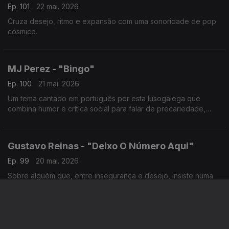
Ep. 101
22 mai. 2026
Cruza desejo, ritmo e expansão com uma sonoridade de pop
cósmico.
MJ Perez - "Bingo"
Ep. 100
21 mai. 2026
Um tema cantado em português por esta lusogalega que
combina humor e crítica social para falar de precariedade,
classe e sobrevivência.
Gustavo Reinas - "Deixo O Número Aqui"
Ep. 99
20 mai. 2026
Sobre alguém que, entre insegurança e desejo, insiste numa
ligação emocional e física com outra pessoa, mesmo sabendo
que pode não ser totalmente genuína.
Catwen - "Cinema"