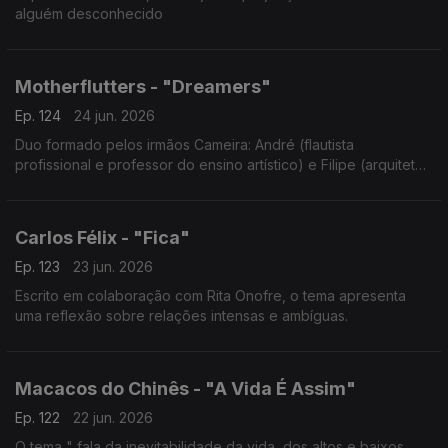
alguém desconhecido
Motherflutters - "Dreamers"
Ep. 124
24 jun. 2026
Duo formado pelos irmãos Cameira: André (flautista
profissional e professor do ensino artístico) e Filipe (arquiteto
e guitarrista).
Carlos Félix - "Fica"
Ep. 123
23 jun. 2026
Escrito em colaboração com Rita Onofre, o tema apresenta
uma reflexão sobre relações intensas e ambíguas.
Macacos do Chinês - "A Vida É Assim"
Ep. 122
22 jun. 2026
O tema " fala da inevitabilidade da vida, dos altos e baixos,