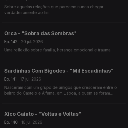
Sobre aquelas relações que parecem nunca chegar
verdadeiramente ao fim
Orca - "Sobra das Sombras"
Ep. 142
20 jul. 2026
Uma reflexão sobre família, herança emocional e trauma.
Sardinhas Com Bigodes - "Mil Escadinhas"
Ep. 141
17 jul. 2026
Nasceram com um grupo de amigos que cresceram entre o
bairro do Castelo e Alfama, em Lisboa, a quem se foram
juntando vários elementos até à formação atual composta por
10 músicos
Xico Gaiato - "Voltas e Voltas"
Ep. 140
16 jul. 2026