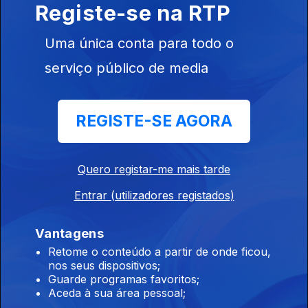
quarto álbum de estúdio, a editar no final do ano.
Registe-se na RTP
Uma única conta para todo o
Malva - "Antes de Mais"
serviço público de media
Ep. 130
02 jul. 2026
Propõe uma escuta centrada na relação entre interioridade e
expectativa, num tema que observa o amor a partir do lugar
REGISTE-SE AGORA
onde ele ainda não chegou.
Dreia - "Morrer Devagarinho"
Quero registar-me mais tarde
Ep. 129
01 jul. 2026
Entrar (utilizadores registados)
Simboliza o fim de um ciclo e o renascimento de uma nova
identidade.
Vantagens
Retome o conteúdo a partir de onde ficou,
Tranquiliza - "Tudo o Que Não Fiz"
nos seus dispositivos;
Guarde programas favoritos;
Ep. 128
30 jun. 2026
Aceda à sua área pessoal;
"Sobre saber existir, aproveitar cada segundo ao máximo para