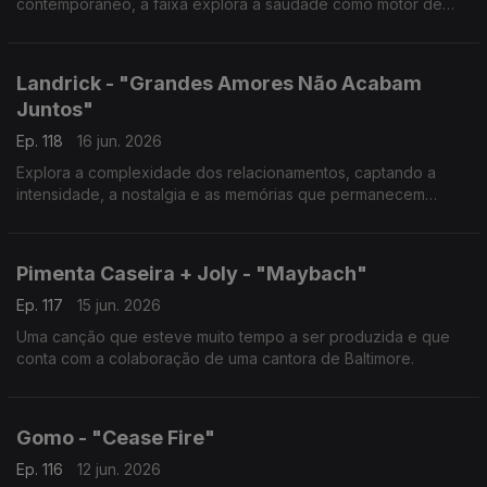
contemporâneo, a faixa explora a saudade como motor de
crescimento pessoal.
Landrick - "Grandes Amores Não Acabam
Juntos"
Ep. 118
16 jun. 2026
Explora a complexidade dos relacionamentos, captando a
intensidade, a nostalgia e as memórias que permanecem
mesmo quando as histórias de amor chegam ao fim.
Pimenta Caseira + Joly - "Maybach"
Ep. 117
15 jun. 2026
Uma canção que esteve muito tempo a ser produzida e que
conta com a colaboração de uma cantora de Baltimore.
Gomo - "Cease Fire"
Ep. 116
12 jun. 2026