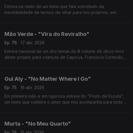
Estreia na rádio de um tema que fala sobretudo da
inevitabilidade de termos de olhar para nós próprios, em
algum momento. E da necessidade de aprender a gostar da
vida e de nós sem depender de alguém.
Mão Verde - "Vira do Reviralho"
Ep. 76
17 abr. 2026
Estreia nacional de um dos temas do III volume do disco-livro
deste projeto para crianças de Capicua, Francisca Cortesão,
Pedro Geraldes e António Serginho.
Gui Aly - "No Matter Where I Go"
Ep. 75
16 abr. 2026
Em primeira mão e em rigorosa estreia do "Posto de Escuta",
um tema que celebra o amor que nos acompanha para todo o
lado, em avanço a um novo EP a sair em Maio.
Murta - "No Meu Quarto"
Ep. 74
15 abr. 2026