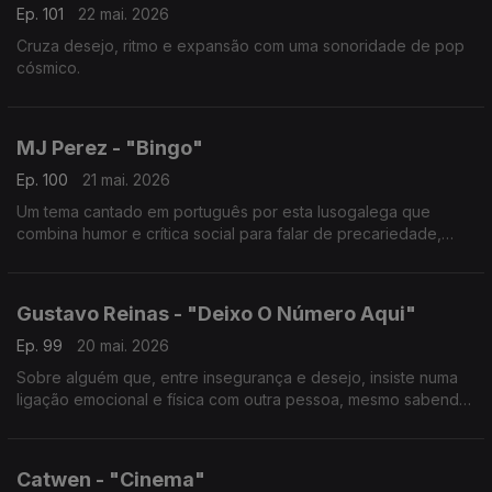
Ep. 101
22 mai. 2026
Cruza desejo, ritmo e expansão com uma sonoridade de pop
cósmico.
MJ Perez - "Bingo"
Ep. 100
21 mai. 2026
Um tema cantado em português por esta lusogalega que
combina humor e crítica social para falar de precariedade,
classe e sobrevivência.
Gustavo Reinas - "Deixo O Número Aqui"
Ep. 99
20 mai. 2026
Sobre alguém que, entre insegurança e desejo, insiste numa
ligação emocional e física com outra pessoa, mesmo sabendo
que pode não ser totalmente genuína.
Catwen - "Cinema"