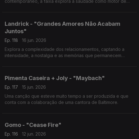
contemporâneo, a faixa explora a saudade como motor de
crescimento pessoal.
Landrick - "Grandes Amores Não Acabam
Juntos"
Ep. 118
16 jun. 2026
Explora a complexidade dos relacionamentos, captando a
intensidade, a nostalgia e as memórias que permanecem
mesmo quando as histórias de amor chegam ao fim.
Pimenta Caseira + Joly - "Maybach"
Ep. 117
15 jun. 2026
Uma canção que esteve muito tempo a ser produzida e que
conta com a colaboração de uma cantora de Baltimore.
Gomo - "Cease Fire"
Ep. 116
12 jun. 2026