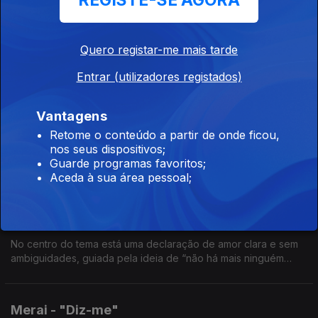
REGISTE-SE AGORA
Explora as contradições da intimidade e o equilíbrio frágil
entre proximidade e distanciamento, desejo e resistência.
Quero registar-me mais tarde
Entrar (utilizadores registados)
Sofia Hoffman + Nitin Sawhney - "Dolce Fare
Niente"
Vantagens
Ep. 112
08 jun. 2026
Retome o conteúdo a partir de onde ficou,
Nova versão do tema, assinada pelo bem conhecido
nos seus dispositivos;
compositor, produtor e multi-instrumentista britânico Nitin
Guarde programas favoritos;
Sawhney.
Aceda à sua área pessoal;
Satiro - "Minha Boo"
Ep. 111
05 jun. 2026
No centro do tema está uma declaração de amor clara e sem
ambiguidades, guiada pela ideia de “não há mais ninguém
além de ti”.
Merai - "Diz-me"