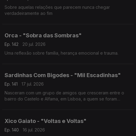
Sobre aquelas relações que parecem nunca chegar
verdadeiramente ao fim
Orca - "Sobra das Sombras"
Ep. 142
20 jul. 2026
Uma reflexão sobre família, herança emocional e trauma.
Sardinhas Com Bigodes - "Mil Escadinhas"
Ep. 141
17 jul. 2026
Nasceram com um grupo de amigos que cresceram entre o
bairro do Castelo e Alfama, em Lisboa, a quem se foram
juntando vários elementos até à formação atual composta por
10 músicos
Xico Gaiato - "Voltas e Voltas"
Ep. 140
16 jul. 2026