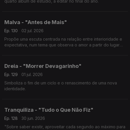
quarto álbum de estúdio, a editar no final do ano.
Malva - "Antes de Mais"
Ep. 130
02 jul. 2026
Propõe uma escuta centrada na relação entre interioridade e
expectativa, num tema que observa o amor a partir do lugar
onde ele ainda não chegou.
Dreia - "Morrer Devagarinho"
Ep. 129
01 jul. 2026
Simboliza o fim de um ciclo e o renascimento de uma nova
identidade.
Tranquiliza - "Tudo o Que Não Fiz"
Ep. 128
30 jun. 2026
"Sobre saber existir, aproveitar cada segundo ao máximo para