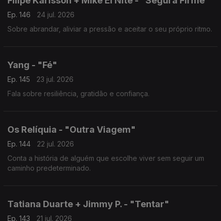
Filipe Karlsson + Mike El Nite - "Segura Firme"
Ep. 146
24 jul. 2026
Sobre abrandar, aliviar a pressão e aceitar o seu próprio ritmo.
Yang - "Fé"
Ep. 145
23 jul. 2026
Fala sobre resiliência, gratidão e confiança.
Os Relíquia - "Outra Viagem"
Ep. 144
22 jul. 2026
Conta a história de alguém que escolhe viver sem seguir um
caminho predeterminado.
Tatiana Duarte + Jimmy P. - "Tentar"
Ep. 143
21 jul. 2026