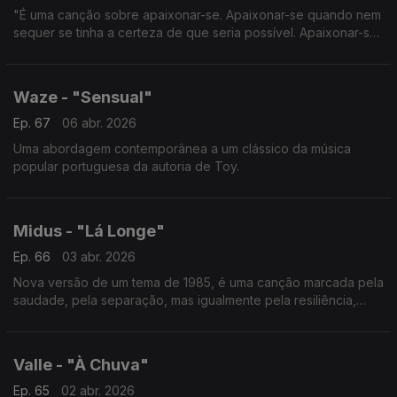
"É uma canção sobre apaixonar-se. Apaixonar-se quando nem
sequer se tinha a certeza de que seria possível. Apaixonar-se
mesmo quando se está em lados opostos do mundo".
Waze - "Sensual"
Ep. 67
06 abr. 2026
Uma abordagem contemporânea a um clássico da música
popular portuguesa da autoria de Toy.
Midus - "Lá Longe"
Ep. 66
03 abr. 2026
Nova versão de um tema de 1985, é uma canção marcada pela
saudade, pela separação, mas igualmente pela resiliência,
pelo amor e pela esperança.
Valle - "À Chuva"
Ep. 65
02 abr. 2026