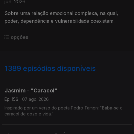
jun. 2026
Sobre uma relação emocional complexa, na qual,
poder, dependência e vulnerabilidade coexistem.
opções
1389
episódios disponíveis
939904
939870
934552
931885
927485
924147
922196
917249
912711
Jasmim - "Caracol"
Ep. 156
07 ago. 2026
Inspirado por um verso do poeta Pedro Tamen: "Baba-se o
caracol de gozo e vida."