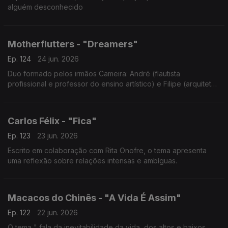
alguém desconhecido
Motherflutters - "Dreamers"
Ep. 124
24 jun. 2026
Duo formado pelos irmãos Cameira: André (flautista
profissional e professor do ensino artístico) e Filipe (arquiteto
e guitarrista).
Carlos Félix - "Fica"
Ep. 123
23 jun. 2026
Escrito em colaboração com Rita Onofre, o tema apresenta
uma reflexão sobre relações intensas e ambíguas.
Macacos do Chinês - "A Vida É Assim"
Ep. 122
22 jun. 2026
O tema " fala da inevitabilidade da vida, dos altos e baixos,