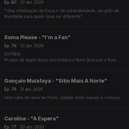
Ep. 80
23 abr. 2026
"Uma celebração da força e da vulnerabilidade, um grito de
liberdade para quem ousa ser diferente”.
Soma Please - "I'm a Fan"
Ep. 79
22 abr. 2026
ESTREIA
Projeto da dupla dupla luso-britânica Nuno Bracourt e Rob
Williamson, o tema explora a ironia e a intensidade de quem
procura ser visto. É mais uma estreia do Posto de Escuta!
Gonçalo Malafaya - "Sítio Mais A Norte"
Ep. 78
21 abr. 2026
Uma carta de amor ao Porto, cidade onde nasceu e cresceu.
Carolina - "A Espera"
Ep. 77
20 abr. 2026