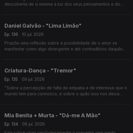
descoberta de si mesma à luz dos seus pensamentos e do
mundo externo.
Daniel Galvão - "Lima Limão"
Ep. 136
10 jul. 2026
Propõe uma reflexão sobre a possibilidade de o amor se
manifestar como algo divergente e até contraditório daquilo
que aprendemos a reconhecer como tal.
Criatura-Dança - "Tremor"
Ep. 135
09 jul. 2026
"Sobre a percepção de falta de empatia e de interesse que o
mundo tem para connosco, e sobre o quão isso nos deixa
vulneráveis."
Mia Benita + Murta - "Dá-me A Mão"
Ep. 134
08 jul. 2026
Fala sobre viver verdadeiramente o presente sem medo.