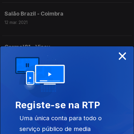
Salão Brazil - Coimbra
12 mar. 2021
Carmo'81 - Viseu
×
26 fev. 2021
Barreirinha Bar Café - Madeira
17 fev. 2021
Registe-se na RTP
Sociedade Harmonia Eborense - Évora
Uma única conta para todo o
10 fev. 2021
serviço público de media