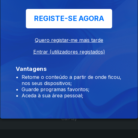
Oub'lá - Guimarães
REGISTE-SE AGORA
05 fev. 2021
Quero registar-me mais tarde
Musicbox - Lisboa
Entrar (utilizadores registados)
02 fev. 2021
Vantagens
Retome o conteúdo a partir de onde ficou,
Instale a aplicação
RTP Play
nos seus dispositivos;
Guarde programas favoritos;
Aceda à sua área pessoal;
Disponível para iOS, Android, Apple TV, Android TV e
CarPlay