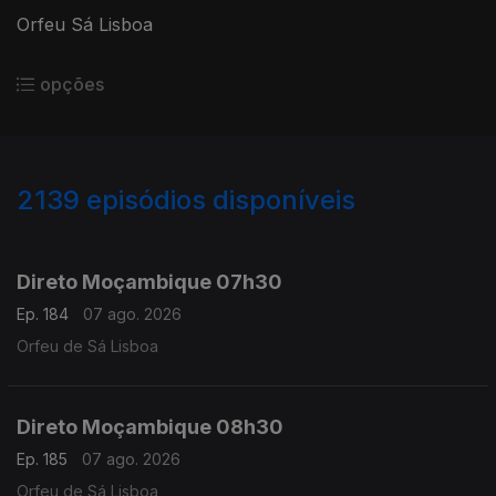
Orfeu Sá Lisboa
opções
2139
episódios disponíveis
945852
943722
941289
938824
Direto Moçambique 07h30
Ep. 184
07 ago. 2026
Orfeu de Sá Lisboa
Direto Moçambique 08h30
Ep. 185
07 ago. 2026
Orfeu de Sá Lisboa