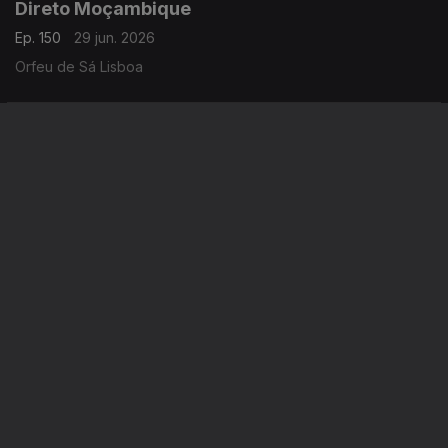
Direto Moçambique
Ep. 150
29 jun. 2026
Orfeu de Sá Lisboa
Direto Moçambique 07h30
Ep. 148
26 jun. 2026
Orfeu de Sá Lisboa
Instale a aplicação
RTP Play
Disponível para iOS, Android, Apple TV, Android TV e