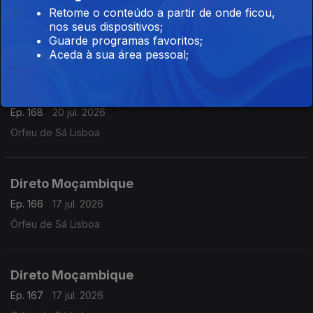
Direto São Tomé e Príncipe 08h30
Retome o conteúdo a partir de onde ficou,
Ep. 23
21 jul. 2026
nos seus dispositivos;
Guarde programas favoritos;
Oscar Medeiros
Aceda à sua área pessoal;
Direto Moçambique 07h30
Ep. 168
20 jul. 2026
Orfeu de Sá Lisboa
Direto Moçambique
Ep. 166
17 jul. 2026
Órfeu de Sá Lisboa
Direto Moçambique
Ep. 167
17 jul. 2026