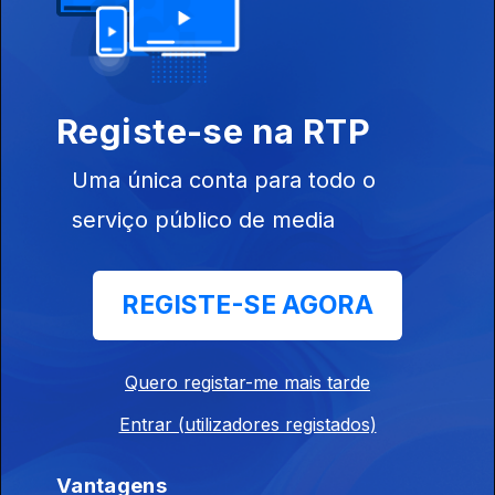
Direto Moçambique 07h30
Ep. 171
23 jul. 2026
Registe-se na RTP
Orfeu de Sá Lisboa
Uma única conta para todo o
Direto Moçambique 07h30
serviço público de media
Ep. 170
22 jul. 2026
Orfeu de Sá Lisboa
REGISTE-SE AGORA
Direto Moçambique 07h30
Quero registar-me mais tarde
Ep. 169
21 jul. 2026
Orfeu de Sá Lisboa
Entrar (utilizadores registados)
Vantagens