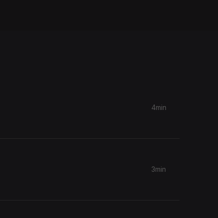
4min
3min