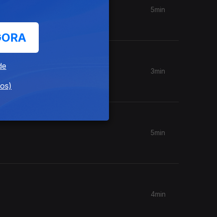
5min
GORA
de
3min
dos)
5min
4min