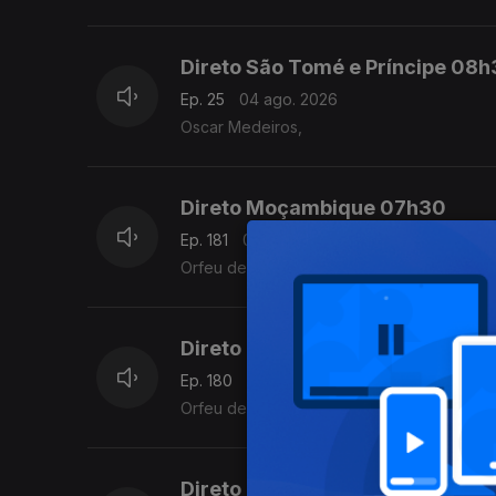
Direto São Tomé e Príncipe 08
Ep. 25
04 ago. 2026
Oscar Medeiros,
Direto Moçambique 07h30
Ep. 181
04 ago. 2026
Orfeu de Sá Lisboa
Direto Moçambique
Ep. 180
03 ago. 2026
Orfeu de Sá Lisboa
Direto Moçambique