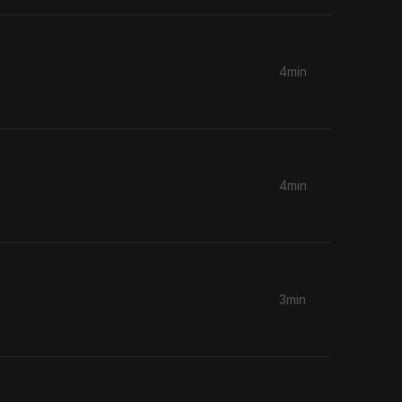
4min
4min
3min