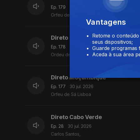
Ep. 179
31 jul. 2026
Orfeu de Sá Lisboa
Vantagens
Retome o conteúdo a
Direto Moçambique
seus dispositivos;
Ep. 178
31 jul. 2026
Guarde programas f
Aceda à sua área pe
Ordeu de Sá Lisboa
Direto Moçambique
Ep. 177
30 jul. 2026
Orfeu de Sá Lisboa
Direto Cabo Verde
Ep. 28
30 jul. 2026
Carlos Santos,