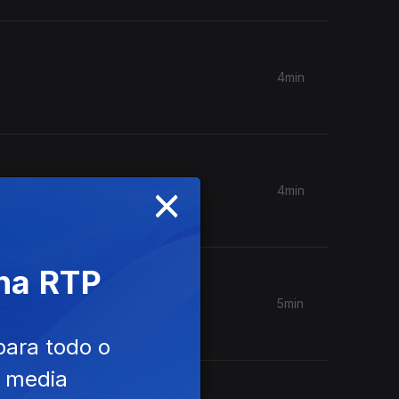
4min
×
4min
 na RTP
5min
para todo o
e media