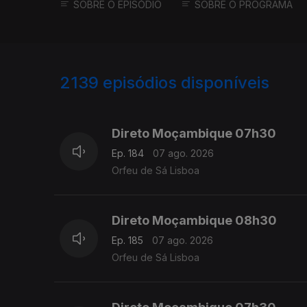
SOBRE O EPISÓDIO
SOBRE O PROGRAMA
2139
episódios disponíveis
945852
943722
941289
Direto Moçambique 07h30
Ep. 184
07 ago. 2026
Orfeu de Sá Lisboa
Direto Moçambique 08h30
Ep. 185
07 ago. 2026
Orfeu de Sá Lisboa