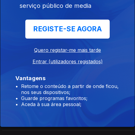
Orfeu de Sá Lisboa
serviço público de media
Direto Moçambique
REGISTE-SE AGORA
Ep. 164
15 jul. 2026
Órfeu de Sá Lisboa
Quero registar-me mais tarde
Entrar (utilizadores registados)
Direto Moçambique
Ep. 163
14 jul. 2026
Vantagens
Orfeu de Sá Lisboa
Retome o conteúdo a partir de onde ficou,
nos seus dispositivos;
Guarde programas favoritos;
Direto Moçambique
Aceda à sua área pessoal;
Ep. 162
13 jul. 2026
Orfeu de Sá Lisboa