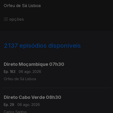
Orfeu de Sá Lisboa
opções
2137
episódios disponíveis
945569
943291
940797
938524
Direto Moçambique 07h30
Ep. 183
06 ago. 2026
Orfeu de Sá Lisboa
Direto Cabo Verde 08h30
Ep. 29
06 ago. 2026
Carlos Santos,