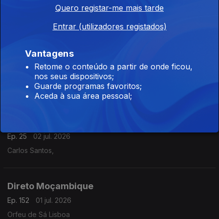
Quero registar-me mais tarde
Ep. 154
02 jul. 2026
Órfeu de Sá Lisboa
Entrar (utilizadores registados)
Vantagens
Direto Moçambique
Retome o conteúdo a partir de onde ficou,
Ep. 153
02 jul. 2026
nos seus dispositivos;
Guarde programas favoritos;
Orfeu de Sá Lisboa
Aceda à sua área pessoal;
Direto Cabo Verde
Ep. 25
02 jul. 2026
Carlos Santos,
Direto Moçambique
Ep. 152
01 jul. 2026
Orfeu de Sá Lisboa