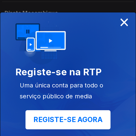
Direto Moçambique
×
Ep. 157
07 jul. 2026
Orféu de Sá Lisboa
Direto Moçambique
Ep. 156
06 jul. 2026
Registe-se na RTP
Orféu de Sá Lisboa
Uma única conta para todo o
Direto Moçambique
serviço público de media
Ep. 155
03 jul. 2026
Orfeu de Sá Lisboa
REGISTE-SE AGORA
Direto Moçambique