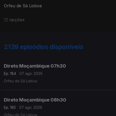
Orfeu de Sá Lisboa
opções
2139
episódios disponíveis
945852
943722
941289
938824
936940
935019
932344
Direto Moçambique 07h30
Ep. 184
07 ago. 2026
Orfeu de Sá Lisboa
Direto Moçambique 08h30
Ep. 185
07 ago. 2026
Orfeu de Sá Lisboa