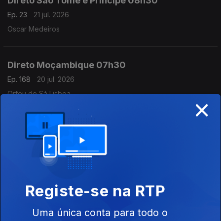
Direto São Tomé e Príncipe 08h30
Ep. 23
21 jul. 2026
Oscar Medeiros
Direto Moçambique 07h30
Ep. 168
20 jul. 2026
Orfeu de Sá Lisboa
×
Direto Moçambique
Ep. 166
17 jul. 2026
Órfeu de Sá Lisboa
Registe-se na RTP
Direto Moçambique
Ep. 167
17 jul. 2026
Uma única conta para todo o