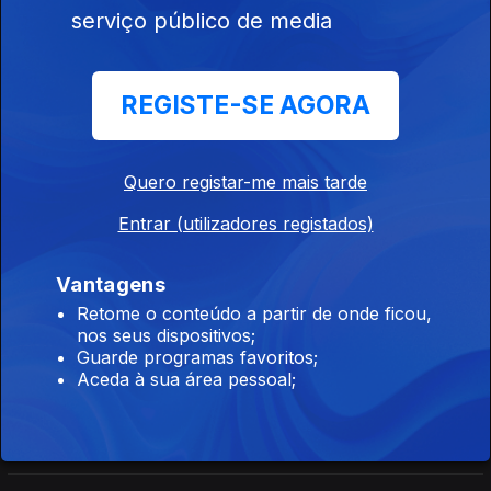
Orfeu de Sá Lisboa
serviço público de media
Direto Cabo Verde
REGISTE-SE AGORA
Ep. 27
16 jul. 2026
Carlos Santos
Quero registar-me mais tarde
Entrar (utilizadores registados)
Direto Moçambique
Ep. 165
16 jul. 2026
Vantagens
Orfeu de Sá Lisboa
Retome o conteúdo a partir de onde ficou,
nos seus dispositivos;
Guarde programas favoritos;
Direto Moçambique
Aceda à sua área pessoal;
Ep. 164
15 jul. 2026
Órfeu de Sá Lisboa