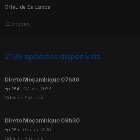
Orfeu de Sá Lisboa
opções
2139
episódios disponíveis
945852
943722
941289
938824
Direto Moçambique 07h30
Ep. 184
07 ago. 2026
Orfeu de Sá Lisboa
Direto Moçambique 08h30
Ep. 185
07 ago. 2026
Orfeu de Sá Lisboa