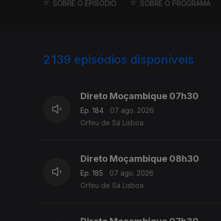
SOBRE O EPISÓDIO
SOBRE O PROGRAMA
2139
episódios disponíveis
945852
943722
941289
Direto Moçambique 07h30
Ep. 184
07 ago. 2026
Orfeu de Sá Lisboa
Direto Moçambique 08h30
Ep. 185
07 ago. 2026
Orfeu de Sá Lisboa