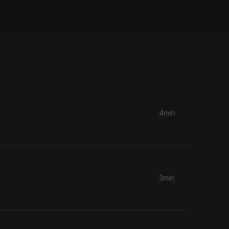
4min
3min