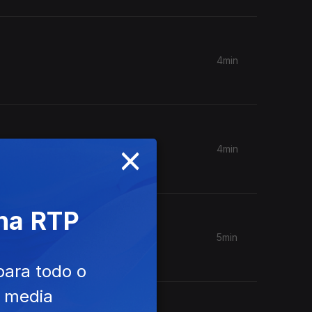
4min
×
4min
 na RTP
5min
para todo o
e media