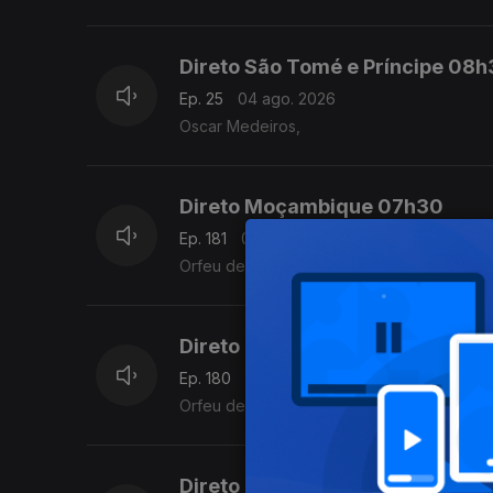
Direto São Tomé e Príncipe 08
Ep. 25
04 ago. 2026
Oscar Medeiros,
Direto Moçambique 07h30
Ep. 181
04 ago. 2026
Orfeu de Sá Lisboa
Direto Moçambique
Ep. 180
03 ago. 2026
Orfeu de Sá Lisboa
Direto Moçambique