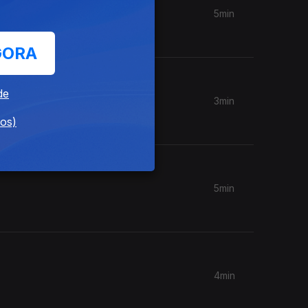
5min
GORA
de
3min
dos)
5min
4min