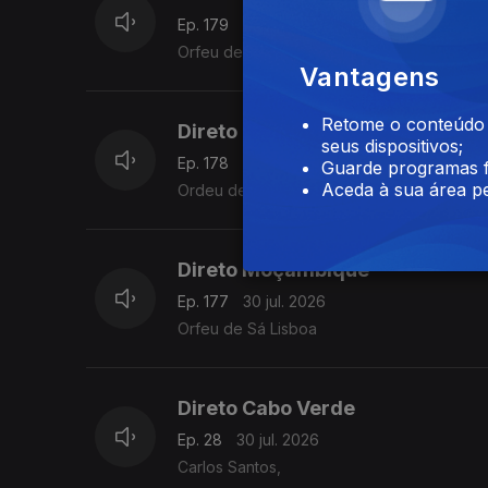
Ep. 179
31 jul. 2026
Orfeu de Sá Lisboa
Vantagens
Retome o conteúdo a
Direto Moçambique
seus dispositivos;
Ep. 178
31 jul. 2026
Guarde programas f
Aceda à sua área pe
Ordeu de Sá Lisboa
Direto Moçambique
Ep. 177
30 jul. 2026
Orfeu de Sá Lisboa
Direto Cabo Verde
Ep. 28
30 jul. 2026
Carlos Santos,