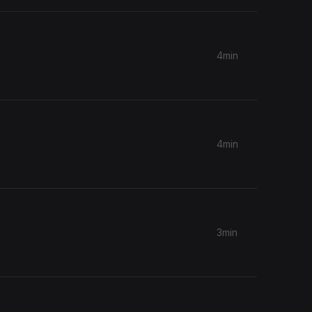
4min
4min
3min