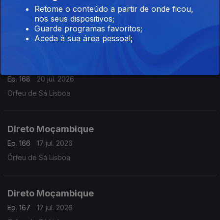
Direto São Tomé e Príncipe 08h30
Retome o conteúdo a partir de onde ficou,
Ep. 23
21 jul. 2026
nos seus dispositivos;
Guarde programas favoritos;
Oscar Medeiros
Aceda à sua área pessoal;
Direto Moçambique 07h30
Ep. 168
20 jul. 2026
Orfeu de Sá Lisboa
Direto Moçambique
Ep. 166
17 jul. 2026
Órfeu de Sá Lisboa
Direto Moçambique
Ep. 167
17 jul. 2026