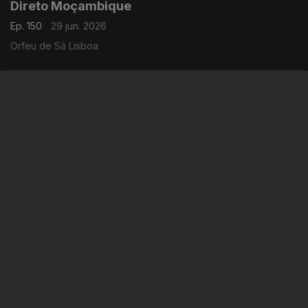
Direto Moçambique
Ep. 150
29 jun. 2026
Orfeu de Sá Lisboa
Direto Moçambique 07h30
Ep. 148
26 jun. 2026
Orfeu de Sá Lisboa
Instale a aplicação
RTP Play
Disponível para iOS, Android, Apple TV, Android TV e