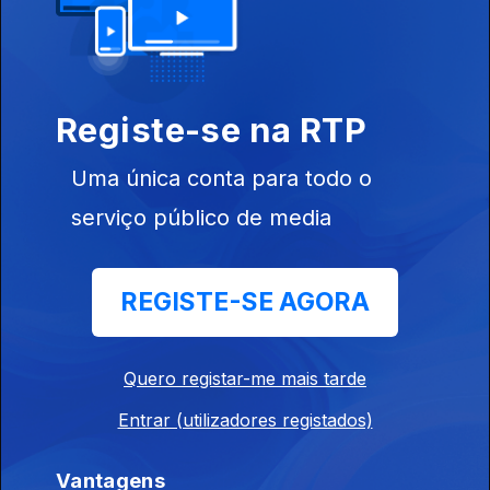
Direto Moçambique 07h30
Ep. 171
23 jul. 2026
Registe-se na RTP
Orfeu de Sá Lisboa
Uma única conta para todo o
Direto Moçambique 07h30
serviço público de media
Ep. 170
22 jul. 2026
Orfeu de Sá Lisboa
REGISTE-SE AGORA
Direto Moçambique 07h30
Quero registar-me mais tarde
Ep. 169
21 jul. 2026
Orfeu de Sá Lisboa
Entrar (utilizadores registados)
Vantagens