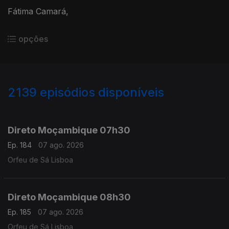
Fátima Camará,
opções
2139
episódios disponíveis
945852
943722
941289
938824
Direto Moçambique 07h30
Ep. 184
07 ago. 2026
Orfeu de Sá Lisboa
Direto Moçambique 08h30
Ep. 185
07 ago. 2026
Orfeu de Sá Lisboa