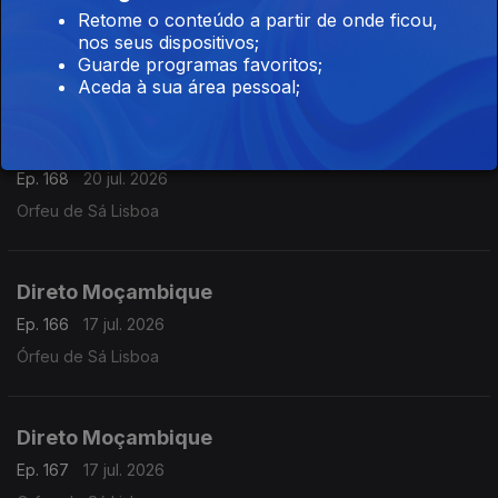
Direto São Tomé e Príncipe 08h30
Retome o conteúdo a partir de onde ficou,
Ep. 23
21 jul. 2026
nos seus dispositivos;
Guarde programas favoritos;
Oscar Medeiros
Aceda à sua área pessoal;
Direto Moçambique 07h30
Ep. 168
20 jul. 2026
Orfeu de Sá Lisboa
Direto Moçambique
Ep. 166
17 jul. 2026
Órfeu de Sá Lisboa
Direto Moçambique
Ep. 167
17 jul. 2026