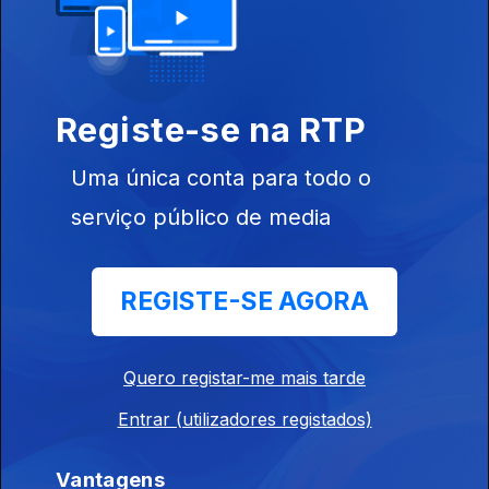
Direto Moçambique 07h30
Ep. 171
23 jul. 2026
Registe-se na RTP
Orfeu de Sá Lisboa
Uma única conta para todo o
Direto Moçambique 07h30
serviço público de media
Ep. 170
22 jul. 2026
Orfeu de Sá Lisboa
REGISTE-SE AGORA
Direto Moçambique 07h30
Quero registar-me mais tarde
Ep. 169
21 jul. 2026
Orfeu de Sá Lisboa
Entrar (utilizadores registados)
Vantagens