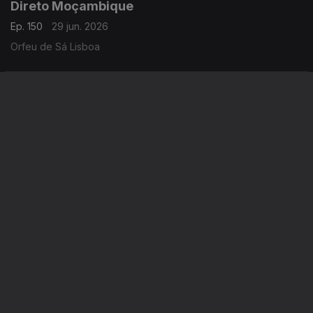
Direto Moçambique
Ep. 150
29 jun. 2026
Orfeu de Sá Lisboa
Direto Moçambique 07h30
Ep. 148
26 jun. 2026
Orfeu de Sá Lisboa
Instale a aplicação
RTP Play
Disponível para iOS, Android, Apple TV, Android TV e