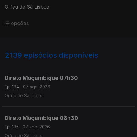
Orfeu de Sá Lisboa
opções
2139
episódios disponíveis
945852
943722
941289
938824
Direto Moçambique 07h30
Ep. 184
07 ago. 2026
Orfeu de Sá Lisboa
Direto Moçambique 08h30
Ep. 185
07 ago. 2026
Orfeu de Sá Lisboa