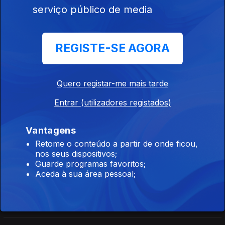
Orfeu de Sá Lisboa
serviço público de media
Direto Cabo Verde
REGISTE-SE AGORA
Ep. 27
16 jul. 2026
Carlos Santos
Quero registar-me mais tarde
Entrar (utilizadores registados)
Direto Moçambique
Ep. 165
16 jul. 2026
Vantagens
Orfeu de Sá Lisboa
Retome o conteúdo a partir de onde ficou,
nos seus dispositivos;
Guarde programas favoritos;
Direto Moçambique
Aceda à sua área pessoal;
Ep. 164
15 jul. 2026
Órfeu de Sá Lisboa