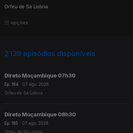
Orfeu de Sá Lisboa
opções
2139
episódios disponíveis
945852
943722
941289
938824
Direto Moçambique 07h30
Ep. 184
07 ago. 2026
Orfeu de Sá Lisboa
Direto Moçambique 08h30
Ep. 185
07 ago. 2026
Orfeu de Sá Lisboa