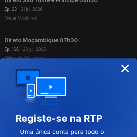
Direto São Tomé e Príncipe 08h30
Ep. 23
21 jul. 2026
Oscar Medeiros
Direto Moçambique 07h30
Ep. 168
20 jul. 2026
Orfeu de Sá Lisboa
×
Direto Moçambique
Ep. 166
17 jul. 2026
Órfeu de Sá Lisboa
Registe-se na RTP
Direto Moçambique
Ep. 167
17 jul. 2026
Uma única conta para todo o