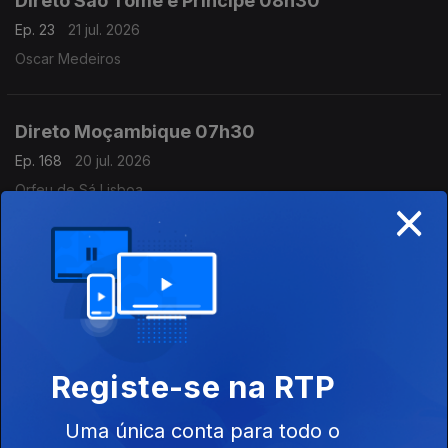
Direto São Tomé e Príncipe 08h30
Ep. 23
21 jul. 2026
Oscar Medeiros
Direto Moçambique 07h30
Ep. 168
20 jul. 2026
Orfeu de Sá Lisboa
×
Direto Moçambique
Ep. 166
17 jul. 2026
Órfeu de Sá Lisboa
Registe-se na RTP
Direto Moçambique
Ep. 167
17 jul. 2026
Uma única conta para todo o