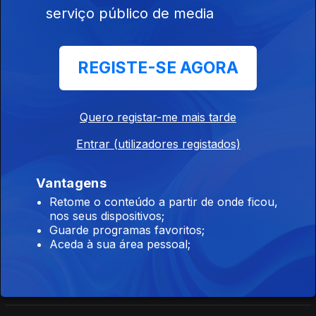
Orfeu de Sá Lisboa
serviço público de media
Direto Cabo Verde
REGISTE-SE AGORA
Ep. 27
16 jul. 2026
Carlos Santos
Quero registar-me mais tarde
Entrar (utilizadores registados)
Direto Moçambique
Ep. 165
16 jul. 2026
Vantagens
Orfeu de Sá Lisboa
Retome o conteúdo a partir de onde ficou,
nos seus dispositivos;
Guarde programas favoritos;
Direto Moçambique
Aceda à sua área pessoal;
Ep. 164
15 jul. 2026
Órfeu de Sá Lisboa