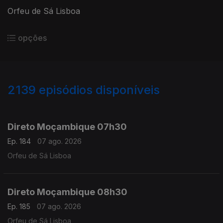
Orfeu de Sá Lisboa
opções
2139
episódios disponíveis
945852
943722
941289
938824
Direto Moçambique 07h30
Ep. 184
07 ago. 2026
Orfeu de Sá Lisboa
Direto Moçambique 08h30
Ep. 185
07 ago. 2026
Orfeu de Sá Lisboa