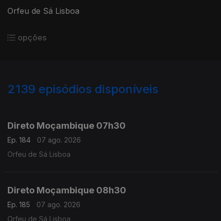
Orfeu de Sá Lisboa
opções
2139
episódios disponíveis
945852
943722
941289
938824
Direto Moçambique 07h30
Ep. 184
07 ago. 2026
Orfeu de Sá Lisboa
Direto Moçambique 08h30
Ep. 185
07 ago. 2026
Orfeu de Sá Lisboa