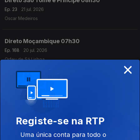
Direto São Tomé e Príncipe 08h30
Ep. 23
21 jul. 2026
Oscar Medeiros
Direto Moçambique 07h30
Ep. 168
20 jul. 2026
Orfeu de Sá Lisboa
×
Direto Moçambique
Ep. 166
17 jul. 2026
Órfeu de Sá Lisboa
Registe-se na RTP
Direto Moçambique
Ep. 167
17 jul. 2026
Uma única conta para todo o