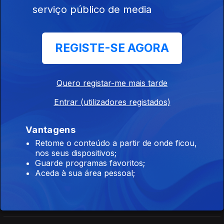
Orfeu de Sá Lisboa
serviço público de media
Direto Cabo Verde
REGISTE-SE AGORA
Ep. 27
16 jul. 2026
Carlos Santos
Quero registar-me mais tarde
Entrar (utilizadores registados)
Direto Moçambique
Ep. 165
16 jul. 2026
Vantagens
Orfeu de Sá Lisboa
Retome o conteúdo a partir de onde ficou,
nos seus dispositivos;
Guarde programas favoritos;
Direto Moçambique
Aceda à sua área pessoal;
Ep. 164
15 jul. 2026
Órfeu de Sá Lisboa