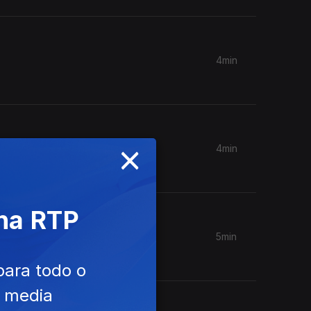
4min
×
4min
 na RTP
5min
para todo o
e media