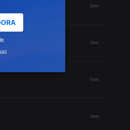
5min
GORA
de
3min
dos)
5min
4min