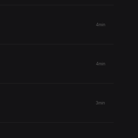
4min
4min
3min