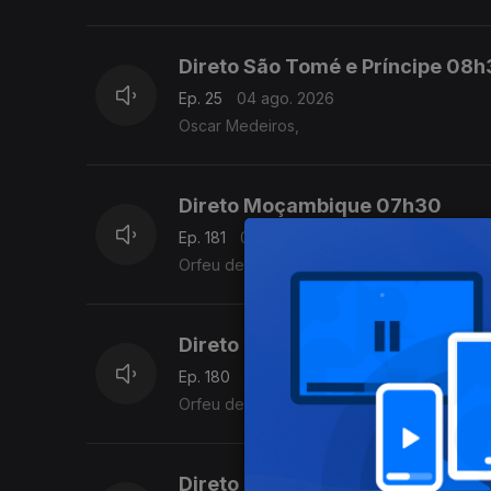
Direto São Tomé e Príncipe 08
Ep. 25
04 ago. 2026
Oscar Medeiros,
Direto Moçambique 07h30
Ep. 181
04 ago. 2026
Orfeu de Sá Lisboa
Direto Moçambique
Ep. 180
03 ago. 2026
Orfeu de Sá Lisboa
Direto Moçambique