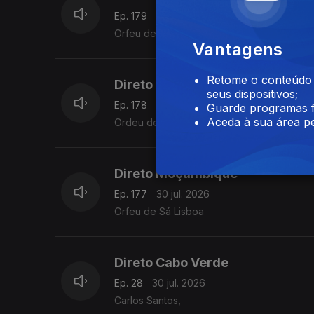
Ep. 179
31 jul. 2026
Orfeu de Sá Lisboa
Vantagens
Retome o conteúdo a
Direto Moçambique
seus dispositivos;
Ep. 178
31 jul. 2026
Guarde programas f
Aceda à sua área pe
Ordeu de Sá Lisboa
Direto Moçambique
Ep. 177
30 jul. 2026
Orfeu de Sá Lisboa
Direto Cabo Verde
Ep. 28
30 jul. 2026
Carlos Santos,