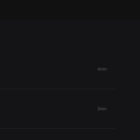
4min
3min