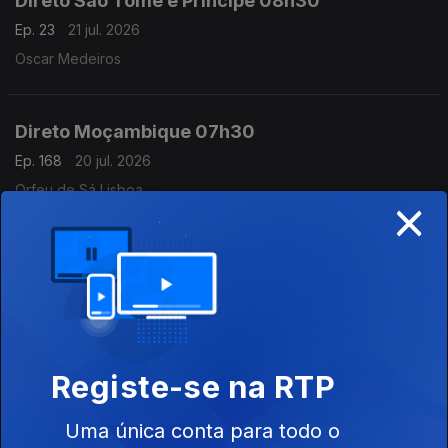
Direto São Tomé e Príncipe 08h30
Ep. 23
21 jul. 2026
Oscar Medeiros
Direto Moçambique 07h30
Ep. 168
20 jul. 2026
Orfeu de Sá Lisboa
×
Direto Moçambique
Ep. 166
17 jul. 2026
Órfeu de Sá Lisboa
Registe-se na RTP
Direto Moçambique
Ep. 167
17 jul. 2026
Uma única conta para todo o