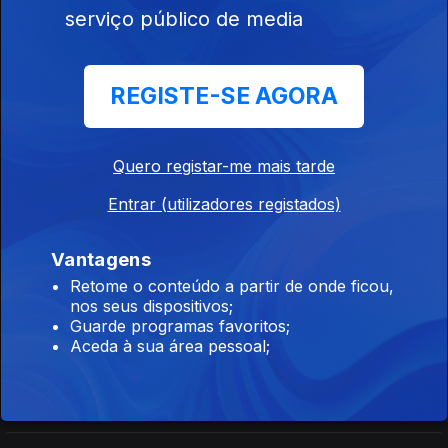
Orfeu de Sá Lisboa
serviço público de media
Direto Cabo Verde
REGISTE-SE AGORA
Ep. 27
16 jul. 2026
Carlos Santos
Quero registar-me mais tarde
Entrar (utilizadores registados)
Direto Moçambique
Ep. 165
16 jul. 2026
Vantagens
Orfeu de Sá Lisboa
Retome o conteúdo a partir de onde ficou,
nos seus dispositivos;
Guarde programas favoritos;
Direto Moçambique
Aceda à sua área pessoal;
Ep. 164
15 jul. 2026
Órfeu de Sá Lisboa