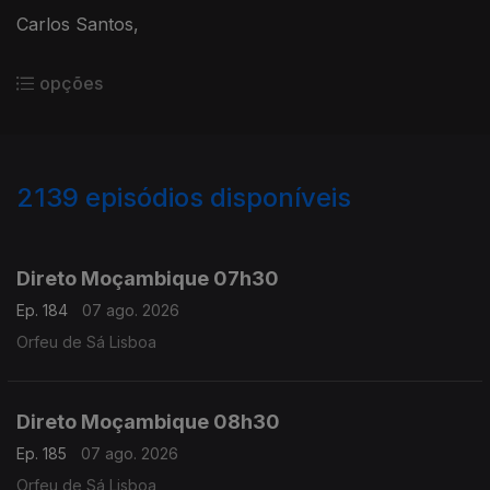
Carlos Santos,
opções
2139
episódios disponíveis
945852
943722
941289
938824
Direto Moçambique 07h30
Ep. 184
07 ago. 2026
Orfeu de Sá Lisboa
Direto Moçambique 08h30
Ep. 185
07 ago. 2026
Orfeu de Sá Lisboa