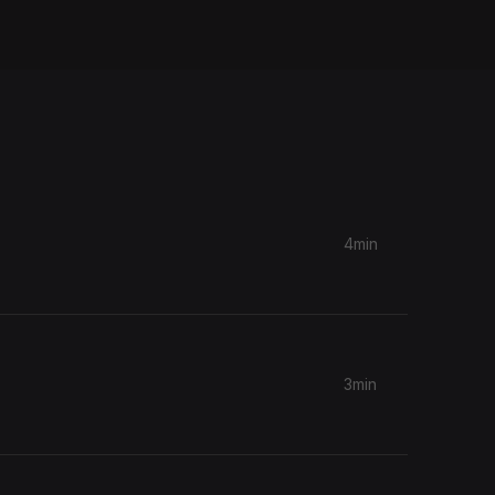
4min
3min