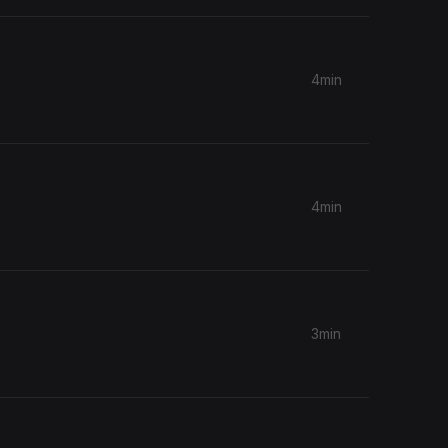
4min
4min
3min