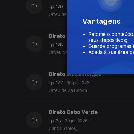
Ep. 179
31 jul. 2026
Orfeu de Sá Lisboa
Vantagens
Retome o conteúdo a
Direto Moçambique
seus dispositivos;
Ep. 178
31 jul. 2026
Guarde programas f
Aceda à sua área pe
Ordeu de Sá Lisboa
Direto Moçambique
Ep. 177
30 jul. 2026
Orfeu de Sá Lisboa
Direto Cabo Verde
Ep. 28
30 jul. 2026
Carlos Santos,