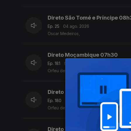
Direto São Tomé e Príncipe 08
Ep. 25
04 ago. 2026
Oscar Medeiros,
Direto Moçambique 07h30
Ep. 181
04 ago. 2026
Orfeu de Sá Lisboa
Direto Moçambique
Ep. 180
03 ago. 2026
Orfeu de Sá Lisboa
Direto Moçambique