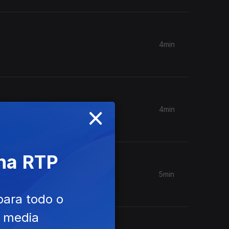
4min
×
4min
 na RTP
5min
para todo o
e media