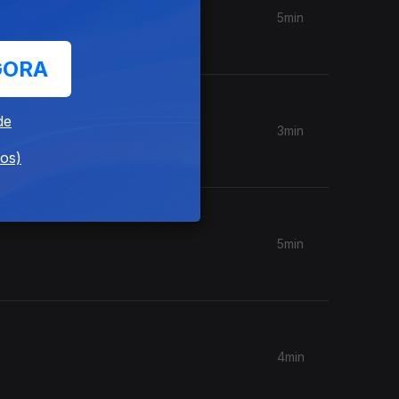
5min
GORA
de
3min
dos)
5min
4min