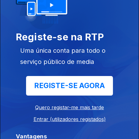
Direto Moçambique 07h30
Ep. 171
23 jul. 2026
Registe-se na RTP
Orfeu de Sá Lisboa
Uma única conta para todo o
Direto Moçambique 07h30
serviço público de media
Ep. 170
22 jul. 2026
Orfeu de Sá Lisboa
REGISTE-SE AGORA
Direto Moçambique 07h30
Quero registar-me mais tarde
Ep. 169
21 jul. 2026
Orfeu de Sá Lisboa
Entrar (utilizadores registados)
Vantagens