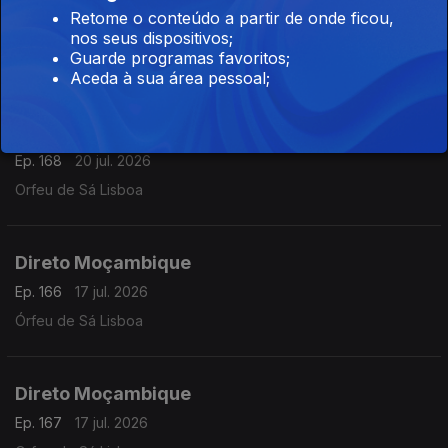
Direto São Tomé e Príncipe 08h30
Retome o conteúdo a partir de onde ficou,
Ep. 23
21 jul. 2026
nos seus dispositivos;
Guarde programas favoritos;
Oscar Medeiros
Aceda à sua área pessoal;
Direto Moçambique 07h30
Ep. 168
20 jul. 2026
Orfeu de Sá Lisboa
Direto Moçambique
Ep. 166
17 jul. 2026
Órfeu de Sá Lisboa
Direto Moçambique
Ep. 167
17 jul. 2026