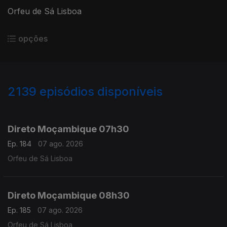
Orfeu de Sá Lisboa
opções
2139
episódios disponíveis
945852
943722
941289
938824
Direto Moçambique 07h30
Ep. 184
07 ago. 2026
Orfeu de Sá Lisboa
Direto Moçambique 08h30
Ep. 185
07 ago. 2026
Orfeu de Sá Lisboa