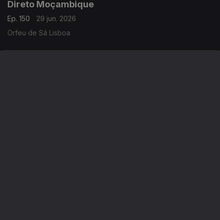
Direto Moçambique
Ep. 150
29 jun. 2026
Orfeu de Sá Lisboa
Direto Moçambique 07h30
Ep. 148
26 jun. 2026
Orfeu de Sá Lisboa
Instale a aplicação
RTP Play
Disponível para iOS, Android, Apple TV, Android TV e