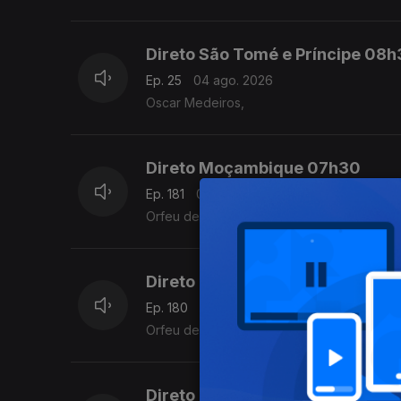
Direto São Tomé e Príncipe 08
Ep. 25
04 ago. 2026
Oscar Medeiros,
Direto Moçambique 07h30
Ep. 181
04 ago. 2026
Orfeu de Sá Lisboa
Direto Moçambique
Ep. 180
03 ago. 2026
Orfeu de Sá Lisboa
Direto Moçambique