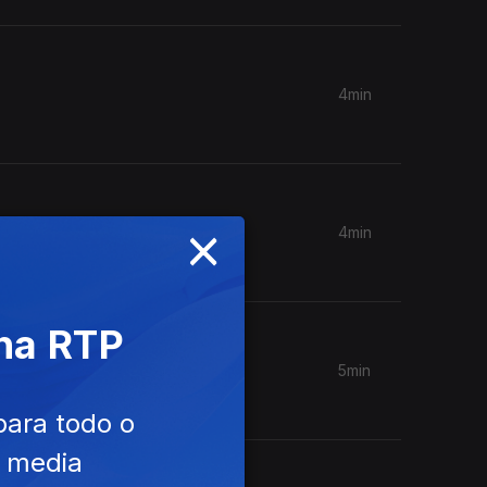
4min
×
4min
 na RTP
5min
para todo o
e media