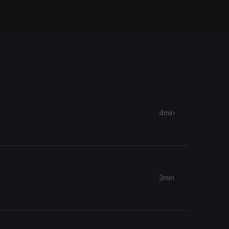
4min
3min