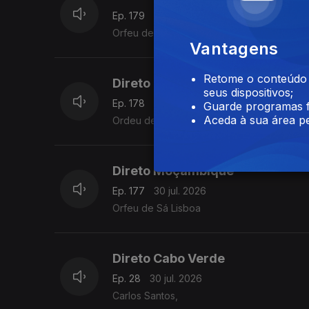
Ep. 179
31 jul. 2026
Orfeu de Sá Lisboa
Vantagens
Retome o conteúdo a
Direto Moçambique
seus dispositivos;
Ep. 178
31 jul. 2026
Guarde programas f
Aceda à sua área pe
Ordeu de Sá Lisboa
Direto Moçambique
Ep. 177
30 jul. 2026
Orfeu de Sá Lisboa
Direto Cabo Verde
Ep. 28
30 jul. 2026
Carlos Santos,