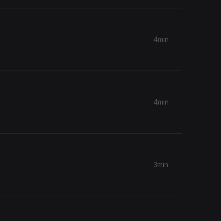
4min
4min
3min