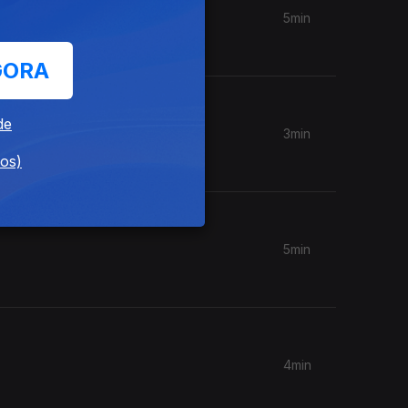
5min
GORA
de
3min
dos)
5min
4min