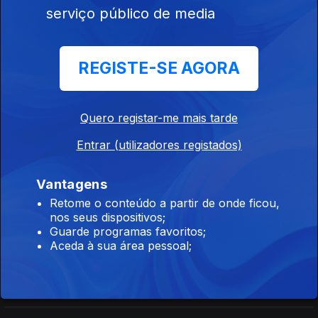
Orfeu de Sá Lisboa
serviço público de media
Direto Moçambique
REGISTE-SE AGORA
Ep. 164
15 jul. 2026
Órfeu de Sá Lisboa
Quero registar-me mais tarde
Entrar (utilizadores registados)
Direto Moçambique
Ep. 163
14 jul. 2026
Vantagens
Orfeu de Sá Lisboa
Retome o conteúdo a partir de onde ficou,
nos seus dispositivos;
Guarde programas favoritos;
Direto Moçambique
Aceda à sua área pessoal;
Ep. 162
13 jul. 2026
Orfeu de Sá Lisboa