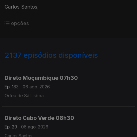
Carlos Santos,
opções
2137
episódios disponíveis
945569
943291
940797
938524
Direto Moçambique 07h30
Ep. 183
06 ago. 2026
Orfeu de Sá Lisboa
Direto Cabo Verde 08h30
Ep. 29
06 ago. 2026
Carlos Santos,