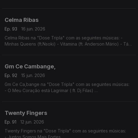
- Entre Sete Sete e Rosa
- Mónica (Igual ao Prazer)
Celma Ribas
Ep. 93
16 jun. 2026
Celma Ribas na "Dose Tripla" com as seguintes músicas: -
Minhas Queens (ft.Nsoki) - Vitamina (ft. Anderson Mário) - Táxi
(ft.Filho do Zua)
Gm Ce Cambange,
Ep. 92
15 jun. 2026
Gm Ce Ca,bange na "Dose Tripla" com as seguintes músicas:
- O Meu Coração está Lagrimar ( ft. Dj Filas)
- Amor por favor não machuque o meu coração
- A Construção do Nosso Pais (ft. Dj Filas)
Twenty Fingers
Ep. 91
12 jun. 2026
Twenty Fingers na "Dose Tripla" com as seguintes músicas:
- Juntos Somos Mais Fortes