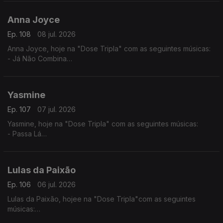
- Sociedade
- Rusga di Sete e Meia
Anna Joyce
Ep. 108
08 jul. 2026
Anna Joyce, hoje na "Dose Tripla" com as seguintes músicas:
- Já Não Combina
- Off Para Ti
- Combina
Yasmine
Ep. 107
07 jul. 2026
Yasmine, hoje na "Dose Tripla" com as seguintes músicas:
- Passa Lá
- És Só Tu
- Ramantxada
Lulas da Paixão
Ep. 106
06 jul. 2026
Lulas da Paixão, hojee na "Dose Tripla"com as seguintes
músicas:
- Nga Antónia