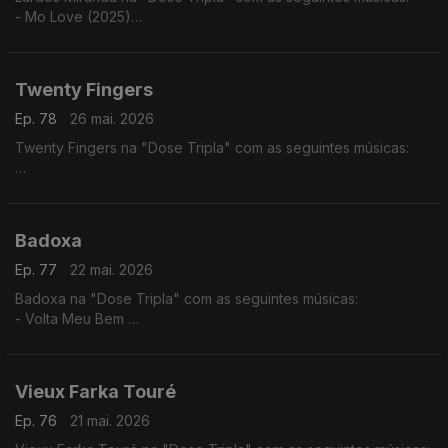
- Mo Love (2025)
- Tá Lá ft. Elizabeth Ventura
- Fim do Mundo
Twenty Fingers
Ep. 78
26 mai. 2026
Twenty Fingers na "Dose Tripla" com as seguintes músicas:
- Julieta ft. Nelson Freitas
- Rivais (2024)
- Karina ft. Kheid Naldo
Badoxa
Ep. 77
22 mai. 2026
Badoxa na "Dose Tripla" com as seguintes músicas:
- Volta Meu Bem
- Mãe Grande
- Mulher Africana
Vieux Farka Touré
Ep. 76
21 mai. 2026