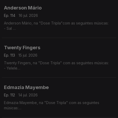
Anderson Mário
Ep. 114
16 jul. 2026
Anderson Mário, na "Dose Tripla"com as seguintes músicas:
- Sal
- Longe Daqui - (Anderson Mário / Rui Orlando)
- A Toa (2025) - (Chelsea Dinorath ft. Anderson Mario)
Twenty Fingers
Ep. 113
15 jul. 2026
Twenty Fingers, na "Dose Tripla" com as seguintes músicas:
- Yelele
- Tava Quase
- Julieta
Edmazia Mayembe
Ep. 112
14 jul. 2026
Edmazia Mayembe, na "Dose Tripla" com as seguintes
músicas:
- Precisas Partir