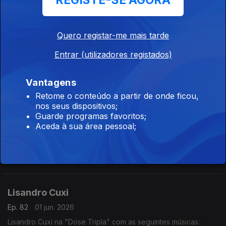
REGISTE-SE AGORA
- Setembro
- Te Amar (2016)
- Borboleta
Quero registar-me mais tarde
Irina Barros
Entrar (utilizadores registados)
Ep. 84
03 jun. 2026
Irina Barros na "Dose Tripla" com as seguintes músicas:
- Bandeira Branca
Vantagens
- Bonito (feat Nelson Freitas)
Retome o conteúdo a partir de onde ficou,
- Done (feat Chelsea Dinorath)
nos seus dispositivos;
Don Kikas
Guarde programas favoritos;
Aceda à sua área pessoal;
Ep. 83
02 jun. 2026
Don Kikas na "Dose Tripla" com as seguintes músicas:
- Angolanamente sensual
- Pura Sedução
- Implica comigo
Lisandro Cuxi
Ep. 82
01 jun. 2026
Lisandro Cuxi na "Dose Tripla" com as seguintes músicas: