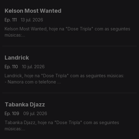
- Mario (Versão 2017)
- Alma Nua
Kelson Most Wanted
Ep. 111
13 jul. 2026
Kelson Most Wanted, hoje na "Dose Tripla" com as seguintes
músicas:
- Rap Genérico
- Melaço
- Quiet Luxury feat. (Lil Janne Kev & Wizzy)
Landrick
Ep. 110
10 jul. 2026
Landrick, hoje na "Dose Tripla" com as seguintes músicas:
- Namora com o telefone
- Grandes Amores Não Acabam Juntos
- Desilusão
Tabanka Djazz
Ep. 109
09 jul. 2026
Tabanka Djazz, hoje na "Dose Tripla" com as seguintes
músicas:
- Mancebo