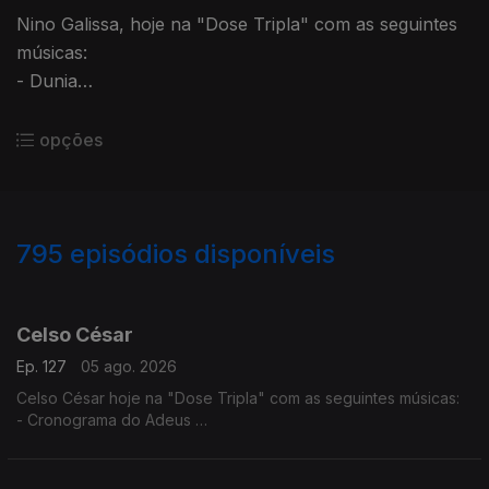
Nino Galissa, hoje na "Dose Tripla" com as seguintes
músicas:
- Dunia
- Afri Mansaya
- Moia
opções
795
episódios disponíveis
944056
940368
936276
932430
927613
922874
916832
911748
907197
902334
Celso César
Ep. 127
05 ago. 2026
Celso César hoje na "Dose Tripla" com as seguintes músicas:
- Cronograma do Adeus
- Vives Em Mim
- Estou a te Amar