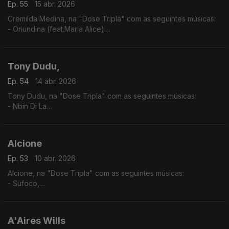
Ep. 55
15 abr. 2026
Cremilda Medina, na "Dose Tripla" com as seguintes músicas:
- Oriundina (feat.Maria Alice)
-Traz d'Horizonte ( feat. Ana Firmino)
- Miss Perfumado
Tony Dudu,
Ep. 54
14 abr. 2026
Tony Dudu, na "Dose Tripla" com as seguintes músicas:
- Nbin Di La
- Africa Unite
- Nigeria Woman
Alcione
Ep. 53
10 abr. 2026
Alcione, na "Dose Tripla" com as seguintes músicas:
- Sufoco,
- O surdo
- Meu Ébano
A'Aires Wills