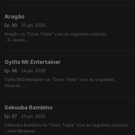
- Normal
- You Know
Aragão
Ep. 99
25 jun. 2026
Aragão na "Dose Tripla" com as seguintes músicas:
- À Janela
- Amor de Agosto
- Beijo Teu
Gylito Mr.Entertainer
Ep. 98
24 jun. 2026
Gylito Mr.Entertainer na "Dose Tripla" com as seguintes
músicas:
- Mundo Aveludado
- Pila- Tenti
- Rabida Futuro
Sekouba Bambino
Ep. 97
23 jun. 2026
Sekouba Bambino na "Dose Tripla" com as seguintes músicas:
- Imini Minitama