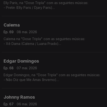
Elly Paris, na "Dose Tripla" com as seguintes músicas:
- Pretin (Elly Paris / Djary Paris)
- Vroom Vroom (Elly Paris / Ricky Boy)
- Xpia B'oia
Calema
Ep. 69
08 mai. 2026
Calema na "Dose Tripla" com as seguintes músicas:
- Xê Dama (Calema / Luana Prado)
- Amar Pela Metade (Ao Vivo No Estádio da Luz)
- Chuva de Amor
Edgar Domingos
Ep. 68
07 mai. 2026
Edgar Domingos, na "Dose Tripla" com as seguintes músicas:
- Não Diz que Me Amas (Inverno)
- Bom de Promessas (Verão)
- Agente 007
Johnny Ramos
Ep. 67
06 mai. 2026