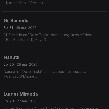
- Karrma (Kriolu Version)
- Via de rêve
- Tolo (2024)
Gil Semedo
Ep. 81
29 mai. 2026
Gil Semedo na "Dose Tripla" com as seguintes músicas:
- Nos Batukui (ft. Dj Nays^)
- Hello Mama Afrika (feat. Motamorphasis)
- Caboswing Time
Nanutu
Ep. 80
28 mai. 2026
Nanutu na "Dose Tripla" com as seguintes músicas:
- Canção D'Magne
- Cabinda a Cunene
- Luandei
Lurdes Miranda
Ep. 79
27 mai. 2026
Lurdes Miranda na "Dose Tripla" com as seguintes músicas: