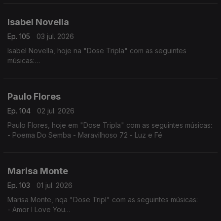
- Nguami Maka
- Garan
Isabel Novella
Ep. 105
03 jul. 2026
Isabel Novella, hoje na "Dose Tripla" com as seguintes
músicas:
- Karingana
- Mama (Metamorphose)
- Let Me Go
Paulo Flores
Ep. 104
02 jul. 2026
Paulo Flores, hoje em "Dose Tripla" com as seguintes músicas:
- Poema Do Semba - Maravilhoso 72 - Luz e Fé
Marisa Monte
Ep. 103
01 jul. 2026
Marisa Monte, nqa "Dose Tripl" com as seguintes músicas:
- Amor I Love You
- É Doce Morrer no Mar