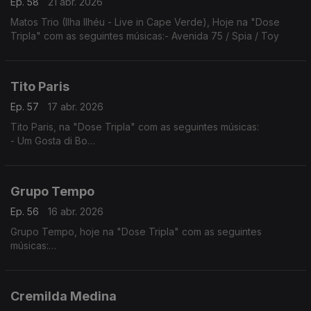
Ep. 58
21 abr. 2026
Matos Trio (Ilha Ilhéu - Live in Cape Verde), Hoje na "Dose
Tripla" com as seguintes músicas:- Avenida 75 / Spia / Toy
Tito Paris
Ep. 57
17 abr. 2026
Tito Paris, na "Dose Tripla" com as seguintes músicas:
- Um Gosta di Bo
- Cidade Velha
- Dança Ma Mi Criola (The Rough Guide to Music of Cape
Verde)
Grupo Tempo
Ep. 56
16 abr. 2026
Grupo Tempo, hoje na "Dose Tripla" com as seguintes
músicas:
- Migo Mu
- Katxina
- Mundo kutxi mô sá
Cremilda Medina