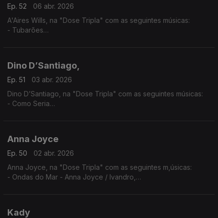
Ep. 52
06 abr. 2026
A'Aires Wills, na "Dose Tripla" com as seguintes músicas:
- Tubarões
- Havana - (A'Aires feat Evas e Keven Santos,)
- Zona - (A'Aires feat. Lil Boy,LilMac,Lil Drizzy & Okenio M,)
Dino D’Santiago,
Ep. 51
03 abr. 2026
Dino D’Santiago, na "Dose Tripla" com as seguintes músicas:
- Como Seria
- Pensa Na Oji
- Nôs Funaná - (feat.Pedro & Branco Na Surra)
Anna Joyce
Ep. 50
02 abr. 2026
Anna Joyce, na "Dose Tripla" com as seguintes m,úsicas:
- Ondas do Mar - Anna Joyce / Ivandro,
- Protagonista - Anna Joyce (A Peça),
- Off Para Ti
Kady