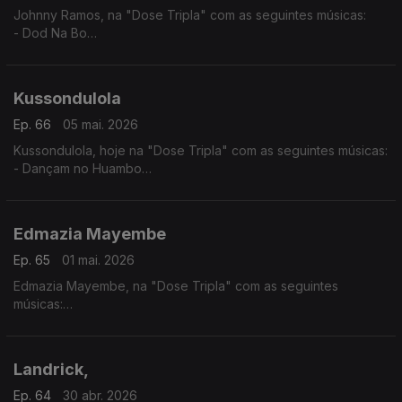
Johnny Ramos, na "Dose Tripla" com as seguintes músicas:
- Dod Na Bo
- Angelina
- Tu e Eu
Kussondulola
Ep. 66
05 mai. 2026
Kussondulola, hoje na "Dose Tripla" com as seguintes músicas:
- Dançam no Huambo
- Ela é Perigosa
- Homem da Igualdade
Edmazia Mayembe
Ep. 65
01 mai. 2026
Edmazia Mayembe, na "Dose Tripla" com as seguintes
músicas:
- Amanhã Não Sei
- É Obra
- Mario (Versão 2017)
Landrick,
Ep. 64
30 abr. 2026