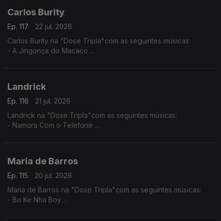
Carlos Burity
Ep. 117
22 jul. 2026
Carlos Burity na "Dose Tripla"com as seguintes músicas:
- A Jingonça do Macaco
- Canção Nostalgia
- Tona Caxi
Landrick
Ep. 116
21 jul. 2026
Landrick na "Dose Tripla"com as seguintes músicas:
- Namora Com o Telefone
- Desilusão
- Grandes Amores Não Acabam Juntos
Maria de Barros
Ep. 115
20 jul. 2026
Maria de Barros na "Dose Tripla"com as seguintes músicas:
- Bo Ke Nha Boy
- Reggadera
- Mi Nada Ca tem