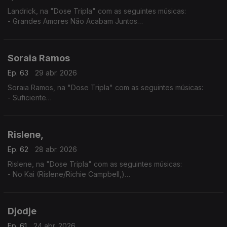
Landrick, na "Dose Tripla" com as seguintes músicas:
- Grandes Amores Não Acabam Juntos
- É Ela
- 10
Soraia Ramos
Ep. 63
29 abr. 2026
Soraia Ramos, na "Dose Tripla" com as seguintes músicas:
- Suficiente
- GBB (Soraia Ramos feat, Zara Williams)
- Totoloto
Rislene,
Ep. 62
28 abr. 2026
Rislene, na "Dose Tripla" com as seguintes músicas:
- No Kai (Rislene/Richie Campbell,)
- Nha Cubiku
- Sodade
Djodje
Ep. 61
24 abr. 2026