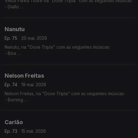
Vieux Farka Touré na "Dose Tripla" com as seguintes músicas:
- Diallo
- Allah Wawi
- Ma Hine Cocore
Nanutu
Ep. 75
20 mai. 2026
Nanutu, na "Dose Tripla" com as seguintes músicas:
- Bisa
- Nha Primeiro Lar
- Ximbika
Nelson Freitas
Ep. 74
19 mai. 2026
Nelson Freitas, na "Dose Tripla" com as seguintes músicas:
- Burning
- I Need You (feat. Anderson Mario)
- Tetete (feat. Manecas Costa)
Carlão
Ep. 73
15 mai. 2026