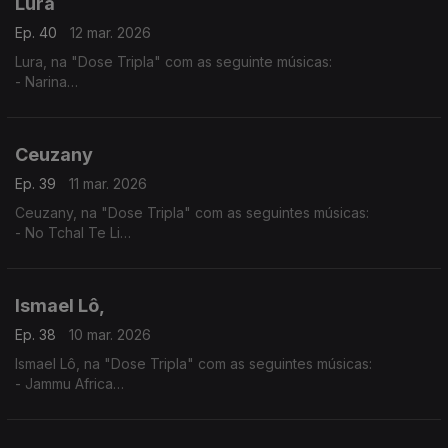
Lura
Ep. 40
12 mar. 2026
Lura, na "Dose Tripla" com as seguinte músicas:
- Narina
- Só Um Cartinha
- Fitiço di Funana
Ceuzany
Ep. 39
11 mar. 2026
Ceuzany, na "Dose Tripla" com as seguintes músicas:
- No Tchal Te Li
- Sem Ninguém
- A Tous Mes Amis
Ismael Lô,
Ep. 38
10 mar. 2026
Ismael Lô, na "Dose Tripla" com as seguintes músicas:
- Jammu Africa
- Vaye boye
- Incha Allah