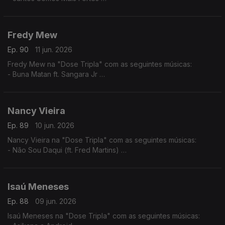
- Tava Quase
- Julieta ft. Nelson Freitas (Remiz)
Fredy Mew
Ep. 90
11 jun. 2026
Fredy Mew na "Dose Tripla" com as seguintes músicas:
- Buna Matan ft. Sangara Jr
- Solidon ft. Black Family
- Embias ft.Marlon
Nancy Vieira
Ep. 89
10 jun. 2026
Nancy Vieira na "Dose Tripla" com as seguintes músicas:
- Não Sou Daqui (ft. Fred Martins)
- No Amá
- Mundo Rabés
Isaú Meneses
Ep. 88
09 jun. 2026
Isaú Meneses na "Dose Tripla" com as seguintes músicas: