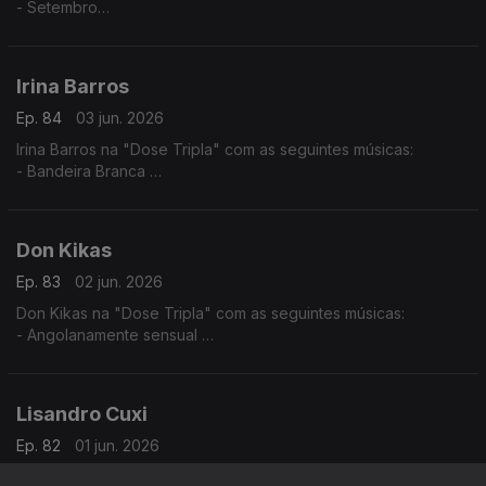
- Setembro
- Te Amar (2016)
- Borboleta
Irina Barros
Ep. 84
03 jun. 2026
Irina Barros na "Dose Tripla" com as seguintes músicas:
- Bandeira Branca
- Bonito (feat Nelson Freitas)
- Done (feat Chelsea Dinorath)
Don Kikas
Ep. 83
02 jun. 2026
Don Kikas na "Dose Tripla" com as seguintes músicas:
- Angolanamente sensual
- Pura Sedução
- Implica comigo
Lisandro Cuxi
Ep. 82
01 jun. 2026
Lisandro Cuxi na "Dose Tripla" com as seguintes músicas: