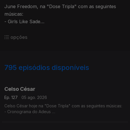
June Freedom, na "Dose Tripla" com as seguintes
músicas:
- Girls Like Sade
- Go Low
- Leban Ku Bo
opções
795
episódios disponíveis
944056
940368
936276
932430
Celso César
Ep. 127
05 ago. 2026
Celso César hoje na "Dose Tripla" com as seguintes músicas:
- Cronograma do Adeus
- Vives Em Mim
- Estou a te Amar