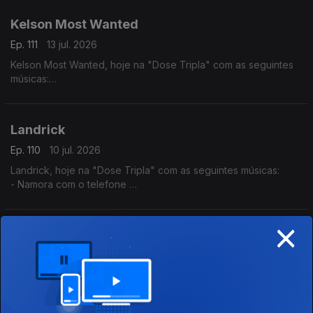
- Mario (Versão 2017)
- Alma Nua
Kelson Most Wanted
Ep. 111
13 jul. 2026
Kelson Most Wanted, hoje na "Dose Tripla" com as seguintes
músicas:
- Rap Genérico
- Melaço
- Quiet Luxury feat. (Lil Janne Kev & Wizzy)
Landrick
Ep. 110
10 jul. 2026
Landrick, hoje na "Dose Tripla" com as seguintes músicas:
- Namora com o telefone
- Grandes Amores Não Acabam Juntos
- Desilusão
×
Tabanka Djazz
Ep. 109
09 jul. 2026
Tabanka Djazz, hoje na "Dose Tripla" com as seguintes
músicas:
- Mancebo