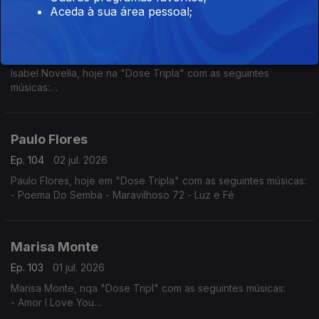
- Nguami Maka
Aceda à sua área pessoal;
- Garan
Isabel Novella
Ep. 105
03 jul. 2026
Isabel Novella, hoje na "Dose Tripla" com as seguintes
músicas:
- Karingana
- Mama (Metamorphose)
- Let Me Go
Paulo Flores
Ep. 104
02 jul. 2026
Paulo Flores, hoje em "Dose Tripla" com as seguintes músicas:
- Poema Do Semba - Maravilhoso 72 - Luz e Fé
Marisa Monte
Ep. 103
01 jul. 2026
Marisa Monte, nqa "Dose Tripl" com as seguintes músicas:
- Amor I Love You
- É Doce Morrer no Mar