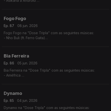
- Asikana a Android
- Conduza e caminha com atenção
- Oye Afrika
Fogo Fogo
Ep. 87
08 jun. 2026
Fogo Fogo na "Dose Tripla" com as seguintes músicas:
- Nho Buli (ft. Ferro Gaita)
- Ca Ta Da
- Hora di Bai
Bia Ferreira
Ep. 86
05 jun. 2026
Bia Ferreira na "Dose Tripla" com as seguintes músicas:
- Améfrica
- Algoritmo
- Paz Para o Espírito
Dynamo
Ep. 85
04 jun. 2026
Dynamo na "Dose Tripla" com as seguintes músicas: