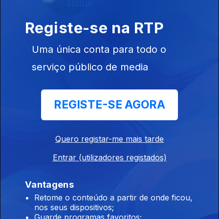
- Sociedade
- Rusga di Sete e Meia
Anna Joyce
Registe-se na RTP
Ep. 108
08 jul. 2026
Uma única conta para todo o
Anna Joyce, hoje na "Dose Tripla" com as seguintes músicas:
- Já Não Combina
serviço público de media
- Off Para Ti
- Combina
Yasmine
REGISTE-SE AGORA
Ep. 107
07 jul. 2026
Yasmine, hoje na "Dose Tripla" com as seguintes músicas:
- Passa Lá
Quero registar-me mais tarde
- És Só Tu
- Ramantxada
Entrar (utilizadores registados)
Lulas da Paixão
Ep. 106
06 jul. 2026
Vantagens
Lulas da Paixão, hojee na "Dose Tripla"com as seguintes
Retome o conteúdo a partir de onde ficou,
músicas:
nos seus dispositivos;
- Nga Antónia
Guarde programas favoritos;