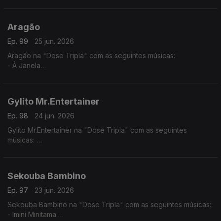
- Normal
- You Know
Aragão
Ep. 99
25 jun. 2026
Aragão na "Dose Tripla" com as seguintes músicas:
- À Janela
- Amor de Agosto
- Beijo Teu
Gylito Mr.Entertainer
Ep. 98
24 jun. 2026
Gylito Mr.Entertainer na "Dose Tripla" com as seguintes
músicas:
- Mundo Aveludado
- Pila- Tenti
- Rabida Futuro
Sekouba Bambino
Ep. 97
23 jun. 2026
Sekouba Bambino na "Dose Tripla" com as seguintes músicas:
- Imini Minitama