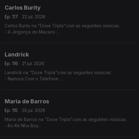
Carlos Burity
Ep. 117
22 jul. 2026
Carlos Burity na "Dose Tripla"com as seguintes músicas:
- A Jingonça do Macaco
- Canção Nostalgia
- Tona Caxi
Landrick
Ep. 116
21 jul. 2026
Landrick na "Dose Tripla"com as seguintes músicas:
- Namora Com o Telefone
- Desilusão
- Grandes Amores Não Acabam Juntos
Maria de Barros
Ep. 115
20 jul. 2026
Maria de Barros na "Dose Tripla"com as seguintes músicas:
- Bo Ke Nha Boy
- Reggadera
- Mi Nada Ca tem