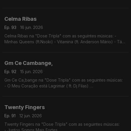
- Entre Sete Sete e Rosa
- Mónica (Igual ao Prazer)
Celma Ribas
Ep. 93
16 jun. 2026
Celma Ribas na "Dose Tripla" com as seguintes músicas: -
Minhas Queens (ft.Nsoki) - Vitamina (ft. Anderson Mário) - Táxi
(ft.Filho do Zua)
Gm Ce Cambange,
Ep. 92
15 jun. 2026
Gm Ce Ca,bange na "Dose Tripla" com as seguintes músicas:
- O Meu Coração está Lagrimar ( ft. Dj Filas)
- Amor por favor não machuque o meu coração
- A Construção do Nosso Pais (ft. Dj Filas)
Twenty Fingers
Ep. 91
12 jun. 2026
Twenty Fingers na "Dose Tripla" com as seguintes músicas:
- Juntos Somos Mais Fortes