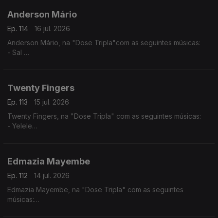
Anderson Mário
Ep. 114
16 jul. 2026
Anderson Mário, na "Dose Tripla"com as seguintes músicas:
- Sal
- Longe Daqui - (Anderson Mário / Rui Orlando)
- A Toa (2025) - (Chelsea Dinorath ft. Anderson Mario)
Twenty Fingers
Ep. 113
15 jul. 2026
Twenty Fingers, na "Dose Tripla" com as seguintes músicas:
- Yelele
- Tava Quase
- Julieta
Edmazia Mayembe
Ep. 112
14 jul. 2026
Edmazia Mayembe, na "Dose Tripla" com as seguintes
músicas:
- Precisas Partir