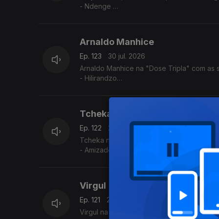
- Ndenge
- Kaluanda
- Dikolenu
Arnaldo Manhice
Ep. 123
30 jul. 2026
Arnaldo Manhice na "Dose Tripla" com as s
- Hilirandzo
- You are my love
- Macamo
Tcheka
Ep. 122
29 jul. 2026
Tcheka na "Dose Tripla" com as seguintes
- Amizade Si
- Spera Mundo
- Lonji
Virgul
Ep. 121
28 jul. 2026
Virgul na "Dose Tripla" com as seguintes m