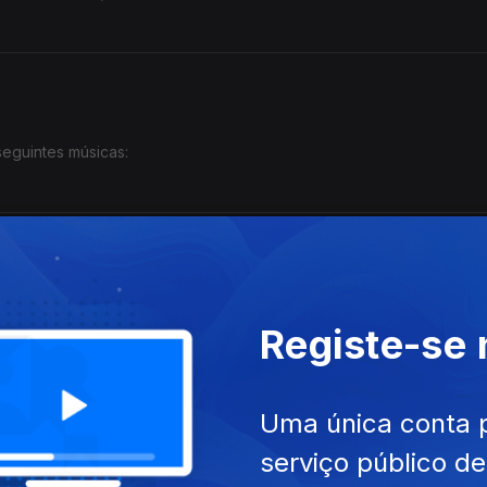
eguintes músicas:
 músicas:
Registe-se
Uma única conta 
serviço público d
úsicas: