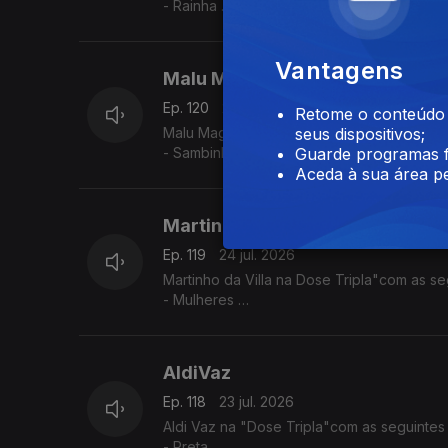
- Rainha
- Dificil Demais
- Só eu Sei
Vantagens
Malu Magalhães
Ep. 120
27 jul. 2026
Retome o conteúdo a
Malu Magalhães na Dose Tripla"com as seg
seus dispositivos;
- Sambinha Bom
Guarde programas f
- Velha e Louca
Aceda à sua área pe
- América Latina
Martinho da Vila
Ep. 119
24 jul. 2026
Martinho da Villa na Dose Tripla"com as se
- Mulheres
- Disritmia
- Eu Sou D'Angola
AldiVaz
Ep. 118
23 jul. 2026
Aldi Vaz na "Dose Tripla"com as seguintes
- Preta