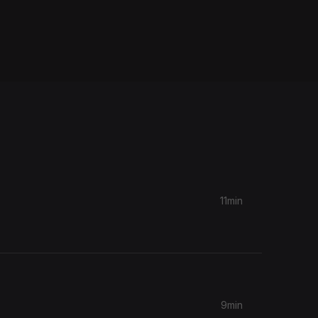
11min
9min