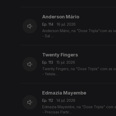
- Reggadera
- Mi Nada Ca tem
Anderson Mário
Ep. 114
16 jul. 2026
Anderson Mário, na "Dose Tripla"com as s
- Sal
- Longe Daqui - (Anderson Mário / Rui Orl
- A Toa (2025) - (Chelsea Dinorath ft. And
Twenty Fingers
Ep. 113
15 jul. 2026
Twenty Fingers, na "Dose Tripla" com as s
- Yelele
- Tava Quase
- Julieta
Edmazia Mayembe
Ep. 112
14 jul. 2026
Edmazia Mayembe, na "Dose Tripla" com a
- Precisas Partir