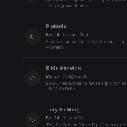
- Cronograma do Adeus
- Vives Em Mim
- Estou a te Amar
Plutónio
Ep. 126
04 ago. 2026
Plutónio hoje na "Dose Tripla" com as segu
- Cafeína
- Tal E Qual
- Interestelar
Elida Almeida
Ep. 125
03 ago. 2026
Elida Almeida, hoje na "Dose Tripla com as
- Di Mi Ku Di Bo
- Alebi
- Dondona
Toty Sa Med,
Ep. 124
31 jul. 2026
Toty Sa Med, na "Dose Tripla" com as segu