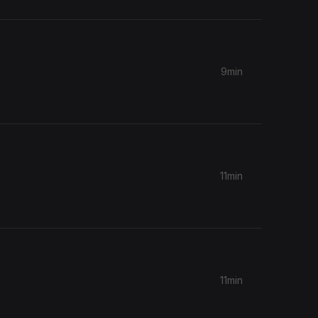
9min
11min
11min