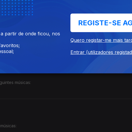
REGISTE-SE A
 partir de onde ficou, nos
uintes músicas:
Quero registar-me mais tar
avoritos;
ssoal;
Entrar (utilizadores regista
guintes músicas:
 músicas: