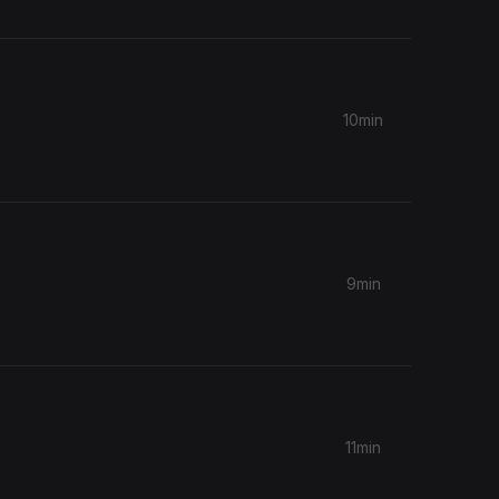
10min
9min
11min