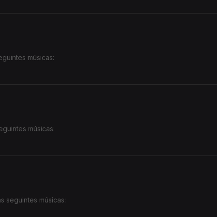
eguintes músicas:
ando)
erson Mario)
eguintes músicas:
s seguintes músicas: