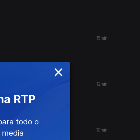
15min
×
12min
 na RTP
para todo o
10min
e media