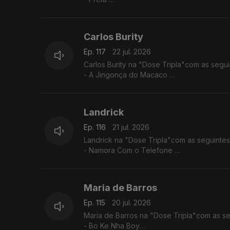
- Ké di no Guiné
- Sortiado
Carlos Burity
Ep. 117
22 jul. 2026
Carlos Burity na "Dose Tripla"com as segui
- A Jingonça do Macaco
- Canção Nostalgia
- Tona Caxi
Landrick
Ep. 116
21 jul. 2026
Landrick na "Dose Tripla"com as seguintes
- Namora Com o Telefone
- Desilusão
- Grandes Amores Não Acabam Juntos
Maria de Barros
Ep. 115
20 jul. 2026
Maria de Barros na "Dose Tripla"com as se
- Bo Ke Nha Boy