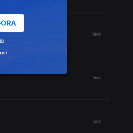
GORA
9min
de
dos)
9min
8min