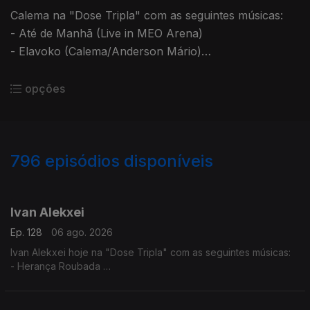
Calema na "Dose Tripla" com as seguintes músicas:
- Até de Manhã (Live in MEO Arena)
- Elavoko (Calema/Anderson Mário)
- Respirar (Calema/Sara Correia)
opções
796
episódios disponíveis
944304
940590
936553
932707
927819
923952
917625
912104
907423
Ivan Alekxei
Ep. 128
06 ago. 2026
Ivan Alekxei hoje na "Dose Tripla" com as seguintes músicas:
- Herança Roubada
- Apesar dos Apesares
- Emigrante