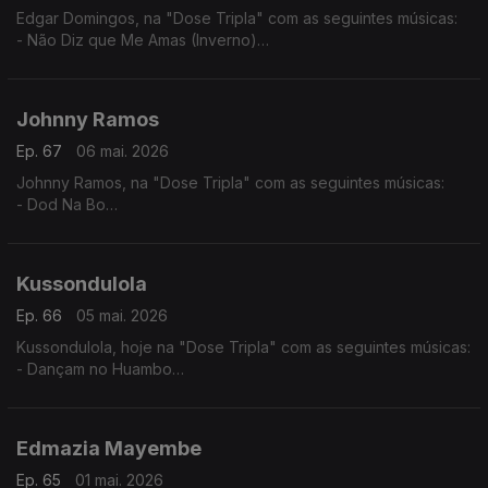
Edgar Domingos, na "Dose Tripla" com as seguintes músicas:
- Não Diz que Me Amas (Inverno)
- Bom de Promessas (Verão)
- Agente 007
Johnny Ramos
Ep. 67
06 mai. 2026
Johnny Ramos, na "Dose Tripla" com as seguintes músicas:
- Dod Na Bo
- Angelina
- Tu e Eu
Kussondulola
Ep. 66
05 mai. 2026
Kussondulola, hoje na "Dose Tripla" com as seguintes músicas:
- Dançam no Huambo
- Ela é Perigosa
- Homem da Igualdade
Edmazia Mayembe
Ep. 65
01 mai. 2026