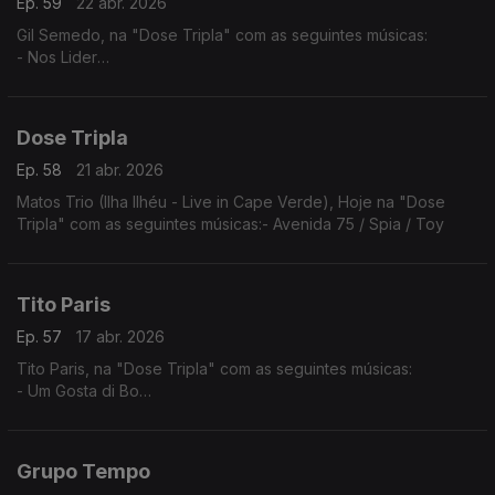
Ep. 59
22 abr. 2026
Gil Semedo, na "Dose Tripla" com as seguintes músicas:
- Nos Lider
- Maria Julia
- Caboswing Time
Dose Tripla
Ep. 58
21 abr. 2026
Matos Trio (Ilha Ilhéu - Live in Cape Verde), Hoje na "Dose
Tripla" com as seguintes músicas:- Avenida 75 / Spia / Toy
Tito Paris
Ep. 57
17 abr. 2026
Tito Paris, na "Dose Tripla" com as seguintes músicas:
- Um Gosta di Bo
- Cidade Velha
- Dança Ma Mi Criola (The Rough Guide to Music of Cape
Verde)
Grupo Tempo