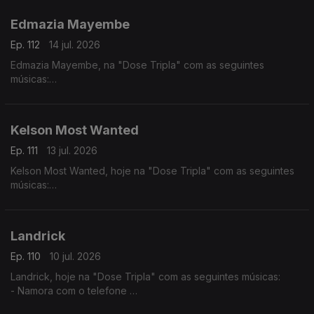
- Julieta
Edmazia Mayembe
Ep. 112
14 jul. 2026
Edmazia Mayembe, na "Dose Tripla" com as seguintes
músicas:
- Precisas Partir
- Mario (Versão 2017)
- Alma Nua
Kelson Most Wanted
Ep. 111
13 jul. 2026
Kelson Most Wanted, hoje na "Dose Tripla" com as seguintes
músicas:
- Rap Genérico
- Melaço
- Quiet Luxury feat. (Lil Janne Kev & Wizzy)
Landrick
Ep. 110
10 jul. 2026
Landrick, hoje na "Dose Tripla" com as seguintes músicas:
- Namora com o telefone
- Grandes Amores Não Acabam Juntos