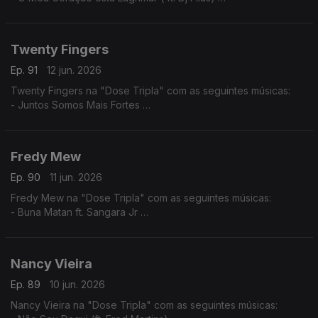
- Amor por favor não machuque o meu coração
- A Construção do Nosso Pais (ft. Dj Filas)
Twenty Fingers
Ep. 91
12 jun. 2026
Twenty Fingers na "Dose Tripla" com as seguintes músicas:
- Juntos Somos Mais Fortes
- Tava Quase
- Julieta ft. Nelson Freitas (Remiz)
Fredy Mew
Ep. 90
11 jun. 2026
Fredy Mew na "Dose Tripla" com as seguintes músicas:
- Buna Matan ft. Sangara Jr
- Solidon ft. Black Family
- Embias ft.Marlon
Nancy Vieira
Ep. 89
10 jun. 2026
Nancy Vieira na "Dose Tripla" com as seguintes músicas: