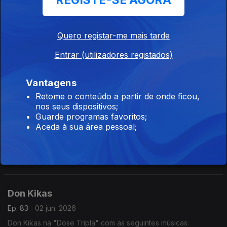
REGISTE-SE AGORA
- Améfrica
- Algoritmo
- Paz Para o Espírito
Quero registar-me mais tarde
Dynamo
Entrar (utilizadores registados)
Ep. 85
04 jun. 2026
Dynamo na "Dose Tripla" com as seguintes músicas:
- Setembro
Vantagens
- Te Amar (2016)
Retome o conteúdo a partir de onde ficou,
- Borboleta
nos seus dispositivos;
Irina Barros
Guarde programas favoritos;
Aceda à sua área pessoal;
Ep. 84
03 jun. 2026
Irina Barros na "Dose Tripla" com as seguintes músicas:
- Bandeira Branca
- Bonito (feat Nelson Freitas)
- Done (feat Chelsea Dinorath)
Don Kikas
Ep. 83
02 jun. 2026
Don Kikas na "Dose Tripla" com as seguintes músicas: