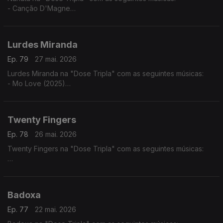
- Canção D'Magne
- Cabinda a Cunene
- Luandei
Lurdes Miranda
Ep. 79
27 mai. 2026
Lurdes Miranda na "Dose Tripla" com as seguintes músicas:
- Mo Love (2025)
- Tá Lá ft. Elizabeth Ventura
- Fim do Mundo
Twenty Fingers
Ep. 78
26 mai. 2026
Twenty Fingers na "Dose Tripla" com as seguintes músicas:
- Julieta ft. Nelson Freitas
- Rivais (2024)
- Karina ft. Kheid Naldo
Badoxa
Ep. 77
22 mai. 2026