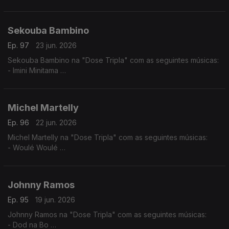
- Mundo Aveludado
- Pila- Tenti
- Rabida Futuro
Sekouba Bambino
Ep. 97
23 jun. 2026
Sekouba Bambino na "Dose Tripla" com as seguintes músicas:
- Imini Minitama
- Barou Nato
- Sinontena
Michel Martelly
Ep. 96
22 jun. 2026
Michel Martelly na "Dose Tripla" com as seguintes músicas:
- Woulé Woulé
- Ou la la
- Pa Manyen
Johnny Ramos
Ep. 95
19 jun. 2026
Johnny Ramos na "Dose Tripla" com as seguintes músicas:
- Dod na Bo