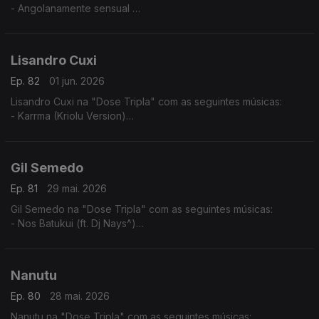
- Angolanamente sensual
- Pura Sedução
- Implica comigo
Lisandro Cuxi
Ep. 82
01 jun. 2026
Lisandro Cuxi na "Dose Tripla" com as seguintes músicas:
- Karrma (Kriolu Version)
- Via de rêve
- Tolo (2024)
Gil Semedo
Ep. 81
29 mai. 2026
Gil Semedo na "Dose Tripla" com as seguintes músicas:
- Nos Batukui (ft. Dj Nays^)
- Hello Mama Afrika (feat. Motamorphasis)
- Caboswing Time
Nanutu
Ep. 80
28 mai. 2026
Nanutu na "Dose Tripla" com as seguintes músicas: