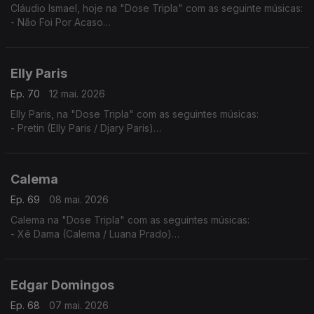
Cláudio Ismael, hoje na "Dose Tripla" com as seguinte músicas:
- Não Foi Por Acaso
- To a levar
- Vai Ver
Elly Paris
Ep. 70
12 mai. 2026
Elly Paris, na "Dose Tripla" com as seguintes músicas:
- Pretin (Elly Paris / Djary Paris)
- Vroom Vroom (Elly Paris / Ricky Boy)
- Xpia B'oia
Calema
Ep. 69
08 mai. 2026
Calema na "Dose Tripla" com as seguintes músicas:
- Xê Dama (Calema / Luana Prado)
- Amar Pela Metade (Ao Vivo No Estádio da Luz)
- Chuva de Amor
Edgar Domingos
Ep. 68
07 mai. 2026