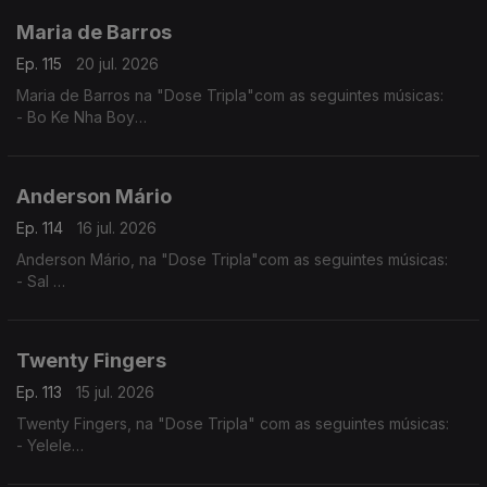
Maria de Barros
Ep. 115
20 jul. 2026
Maria de Barros na "Dose Tripla"com as seguintes músicas:
- Bo Ke Nha Boy
- Reggadera
- Mi Nada Ca tem
Anderson Mário
Ep. 114
16 jul. 2026
Anderson Mário, na "Dose Tripla"com as seguintes músicas:
- Sal
- Longe Daqui - (Anderson Mário / Rui Orlando)
- A Toa (2025) - (Chelsea Dinorath ft. Anderson Mario)
Twenty Fingers
Ep. 113
15 jul. 2026
Twenty Fingers, na "Dose Tripla" com as seguintes músicas:
- Yelele
- Tava Quase