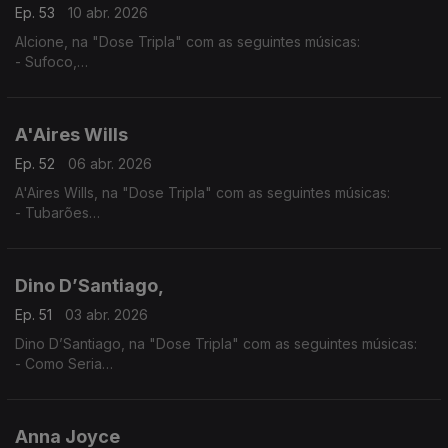
Ep. 53
10 abr. 2026
Alcione, na "Dose Tripla" com as seguintes músicas:
- Sufoco,
- O surdo
- Meu Ébano
A'Aires Wills
Ep. 52
06 abr. 2026
A'Aires Wills, na "Dose Tripla" com as seguintes músicas:
- Tubarões
- Havana - (A'Aires feat Evas e Keven Santos,)
- Zona - (A'Aires feat. Lil Boy,LilMac,Lil Drizzy & Okenio M,)
Dino D’Santiago,
Ep. 51
03 abr. 2026
Dino D’Santiago, na "Dose Tripla" com as seguintes músicas:
- Como Seria
- Pensa Na Oji
- Nôs Funaná - (feat.Pedro & Branco Na Surra)
Anna Joyce