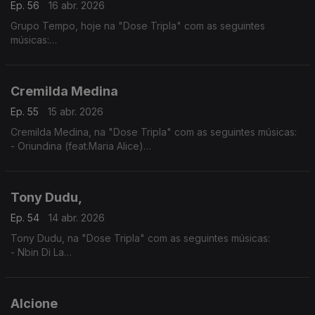
Ep. 56
16 abr. 2026
Grupo Tempo, hoje na "Dose Tripla" com as seguintes
músicas:
- Migo Mu
- Katxina
- Mundo kutxi mô sá
Cremilda Medina
Ep. 55
15 abr. 2026
Cremilda Medina, na "Dose Tripla" com as seguintes músicas:
- Oriundina (feat.Maria Alice)
-Traz d'Horizonte ( feat. Ana Firmino)
- Miss Perfumado
Tony Dudu,
Ep. 54
14 abr. 2026
Tony Dudu, na "Dose Tripla" com as seguintes músicas:
- Nbin Di La
- Africa Unite
- Nigeria Woman
Alcione