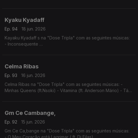
- Tu e Eu
- Angelina
Kyaku Kyadaff
Ep. 94
18 jun. 2026
Kayaku Kyadaff s na "Dose Tripla" com as seguintes músicas:
- Inconsequente
- Entre Sete Sete e Rosa
- Mónica (Igual ao Prazer)
Celma Ribas
Ep. 93
16 jun. 2026
Celma Ribas na "Dose Tripla" com as seguintes músicas: -
Minhas Queens (ft.Nsoki) - Vitamina (ft. Anderson Mário) - Táxi
(ft.Filho do Zua)
Gm Ce Cambange,
Ep. 92
15 jun. 2026
Gm Ce Ca,bange na "Dose Tripla" com as seguintes músicas:
- O Meu Coração está Lagrimar ( ft. Dj Filas)