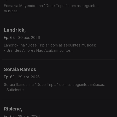
Edmazia Mayembe, na "Dose Tripla" com as seguintes
músicas:
- Amanhã Não Sei
- É Obra
- Mario (Versão 2017)
Landrick,
Ep. 64
30 abr. 2026
Landrick, na "Dose Tripla" com as seguintes músicas:
- Grandes Amores Não Acabam Juntos
- É Ela
- 10
Soraia Ramos
Ep. 63
29 abr. 2026
Soraia Ramos, na "Dose Tripla" com as seguintes músicas:
- Suficiente
- GBB (Soraia Ramos feat, Zara Williams)
- Totoloto
Rislene,
Ep. 62
28 abr. 2026