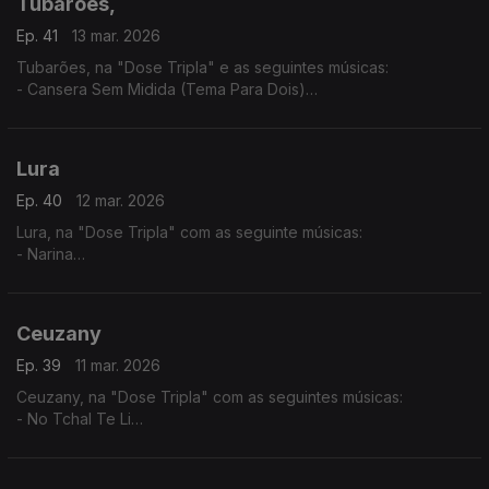
Tubarões,
Ep. 41
13 mar. 2026
Tubarões, na "Dose Tripla" e as seguintes músicas:
- Cansera Sem Midida (Tema Para Dois)
- Djonsinho Cabral
- Ta Cundum Cundum (Tema Para Dois)
Lura
Ep. 40
12 mar. 2026
Lura, na "Dose Tripla" com as seguinte músicas:
- Narina
- Só Um Cartinha
- Fitiço di Funana
Ceuzany
Ep. 39
11 mar. 2026
Ceuzany, na "Dose Tripla" com as seguintes músicas:
- No Tchal Te Li
- Sem Ninguém
- A Tous Mes Amis