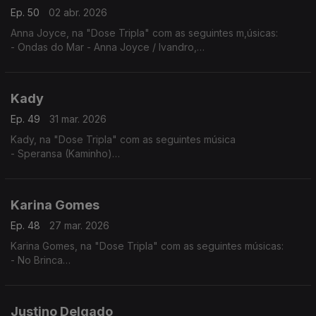
Ep. 50
02 abr. 2026
Anna Joyce, na "Dose Tripla" com as seguintes m,úsicas:
- Ondas do Mar - Anna Joyce / Ivandro,
- Protagonista - Anna Joyce (A Peça),
- Off Para Ti
Kady
Ep. 49
31 mar. 2026
Kady, na "Dose Tripla" com as seguintes música
- Speransa (Kaminho)
- Flan
- Nha Kabelu
Karina Gomes
Ep. 48
27 mar. 2026
Karina Gomes, na "Dose Tripla" com as seguintes músicas:
- No Brinca
- Titina
- Bon Kontrada
Justino Delgado