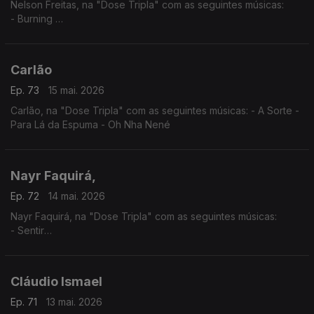
Nelson Freitas, na "Dose Tripla" com as seguintes músicas:
- Burning
- I Need You (feat. Anderson Mario)
- Tetete (feat. Manecas Costa)
Carlão
Ep. 73
15 mai. 2026
Carlão, na "Dose Tripla" com as seguintes músicas: - A Sorte -
Para Lá da Espuma - Oh Nha Nené
Nayr Faquirá,
Ep. 72
14 mai. 2026
Nayr Faquirá, na "Dose Tripla" com as seguintes músicas:
- Sentir
- Púrpura
- Tua
Cláudio Ismael
Ep. 71
13 mai. 2026