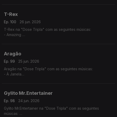
- Tud Ten Sê Temp (2025) - (Jacqueline Fortes ft. Miriam
Barros,)
- Dialogue
T-Rex
Ep. 100
26 jun. 2026
T-Rex na "Dose Tripla" com as seguintes músicas:
- Amazing
- Normal
- You Know
Aragão
Ep. 99
25 jun. 2026
Aragão na "Dose Tripla" com as seguintes músicas:
- À Janela
- Amor de Agosto
- Beijo Teu
Gylito Mr.Entertainer
Ep. 98
24 jun. 2026
Gylito Mr.Entertainer na "Dose Tripla" com as seguintes
músicas: