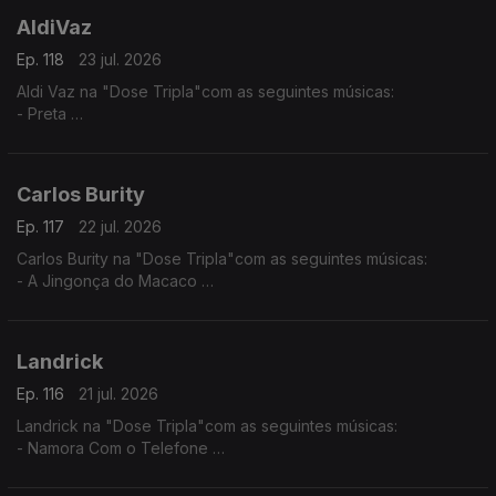
AldiVaz
Ep. 118
23 jul. 2026
Aldi Vaz na "Dose Tripla"com as seguintes músicas:
- Preta
- Ké di no Guiné
- Sortiado
Carlos Burity
Ep. 117
22 jul. 2026
Carlos Burity na "Dose Tripla"com as seguintes músicas:
- A Jingonça do Macaco
- Canção Nostalgia
- Tona Caxi
Landrick
Ep. 116
21 jul. 2026
Landrick na "Dose Tripla"com as seguintes músicas:
- Namora Com o Telefone
- Desilusão
- Grandes Amores Não Acabam Juntos