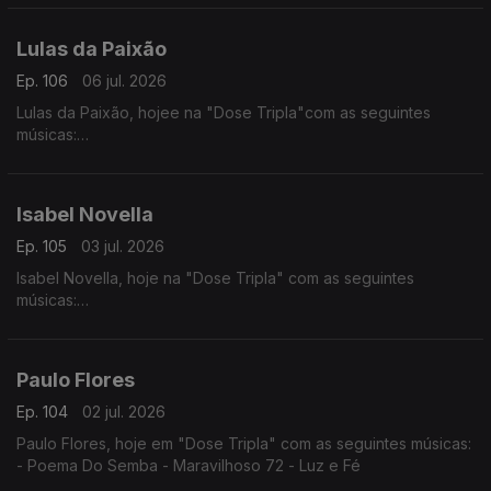
- Ramantxada
Lulas da Paixão
Ep. 106
06 jul. 2026
Lulas da Paixão, hojee na "Dose Tripla"com as seguintes
músicas:
- Nga Antónia
- Nguami Maka
- Garan
Isabel Novella
Ep. 105
03 jul. 2026
Isabel Novella, hoje na "Dose Tripla" com as seguintes
músicas:
- Karingana
- Mama (Metamorphose)
- Let Me Go
Paulo Flores
Ep. 104
02 jul. 2026
Paulo Flores, hoje em "Dose Tripla" com as seguintes músicas:
- Poema Do Semba - Maravilhoso 72 - Luz e Fé