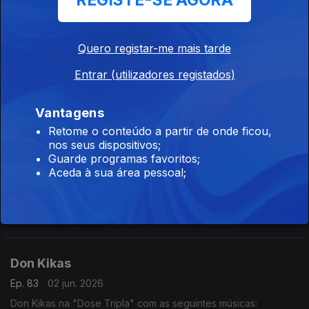
REGISTE-SE AGORA
- Améfrica
- Algoritmo
- Paz Para o Espírito
Quero registar-me mais tarde
Dynamo
Entrar (utilizadores registados)
Ep. 85
04 jun. 2026
Dynamo na "Dose Tripla" com as seguintes músicas:
- Setembro
Vantagens
- Te Amar (2016)
Retome o conteúdo a partir de onde ficou,
- Borboleta
nos seus dispositivos;
Irina Barros
Guarde programas favoritos;
Aceda à sua área pessoal;
Ep. 84
03 jun. 2026
Irina Barros na "Dose Tripla" com as seguintes músicas:
- Bandeira Branca
- Bonito (feat Nelson Freitas)
- Done (feat Chelsea Dinorath)
Don Kikas
Ep. 83
02 jun. 2026
Don Kikas na "Dose Tripla" com as seguintes músicas: