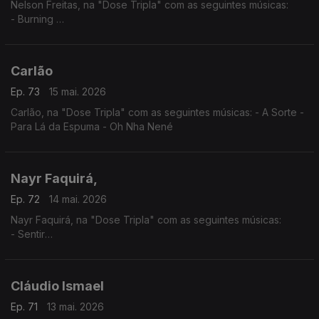
Nelson Freitas, na "Dose Tripla" com as seguintes músicas:
- Burning
- I Need You (feat. Anderson Mario)
- Tetete (feat. Manecas Costa)
Carlão
Ep. 73
15 mai. 2026
Carlão, na "Dose Tripla" com as seguintes músicas: - A Sorte -
Para Lá da Espuma - Oh Nha Nené
Nayr Faquirá,
Ep. 72
14 mai. 2026
Nayr Faquirá, na "Dose Tripla" com as seguintes músicas:
- Sentir
- Púrpura
- Tua
Cláudio Ismael
Ep. 71
13 mai. 2026