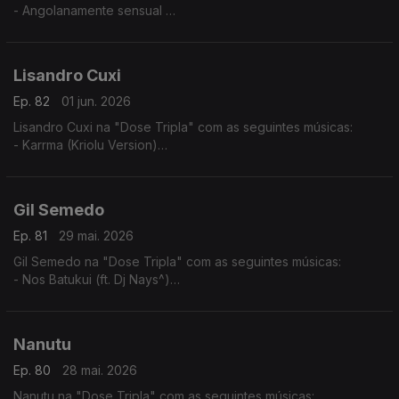
- Angolanamente sensual
- Pura Sedução
- Implica comigo
Lisandro Cuxi
Ep. 82
01 jun. 2026
Lisandro Cuxi na "Dose Tripla" com as seguintes músicas:
- Karrma (Kriolu Version)
- Via de rêve
- Tolo (2024)
Gil Semedo
Ep. 81
29 mai. 2026
Gil Semedo na "Dose Tripla" com as seguintes músicas:
- Nos Batukui (ft. Dj Nays^)
- Hello Mama Afrika (feat. Motamorphasis)
- Caboswing Time
Nanutu
Ep. 80
28 mai. 2026
Nanutu na "Dose Tripla" com as seguintes músicas: