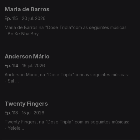
Maria de Barros
Ep. 115
20 jul. 2026
Maria de Barros na "Dose Tripla"com as seguintes músicas:
- Bo Ke Nha Boy
- Reggadera
- Mi Nada Ca tem
Anderson Mário
Ep. 114
16 jul. 2026
Anderson Mário, na "Dose Tripla"com as seguintes músicas:
- Sal
- Longe Daqui - (Anderson Mário / Rui Orlando)
- A Toa (2025) - (Chelsea Dinorath ft. Anderson Mario)
Twenty Fingers
Ep. 113
15 jul. 2026
Twenty Fingers, na "Dose Tripla" com as seguintes músicas:
- Yelele
- Tava Quase