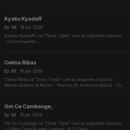
- Tu e Eu
- Angelina
Kyaku Kyadaff
Ep. 94
18 jun. 2026
Kayaku Kyadaff s na "Dose Tripla" com as seguintes músicas:
- Inconsequente
- Entre Sete Sete e Rosa
- Mónica (Igual ao Prazer)
Celma Ribas
Ep. 93
16 jun. 2026
Celma Ribas na "Dose Tripla" com as seguintes músicas: -
Minhas Queens (ft.Nsoki) - Vitamina (ft. Anderson Mário) - Táxi
(ft.Filho do Zua)
Gm Ce Cambange,
Ep. 92
15 jun. 2026
Gm Ce Ca,bange na "Dose Tripla" com as seguintes músicas:
- O Meu Coração está Lagrimar ( ft. Dj Filas)