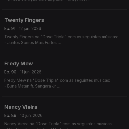
- Amor por favor não machuque o meu coração
- A Construção do Nosso Pais (ft. Dj Filas)
Twenty Fingers
Ep. 91
12 jun. 2026
Twenty Fingers na "Dose Tripla" com as seguintes músicas:
- Juntos Somos Mais Fortes
- Tava Quase
- Julieta ft. Nelson Freitas (Remiz)
Fredy Mew
Ep. 90
11 jun. 2026
Fredy Mew na "Dose Tripla" com as seguintes músicas:
- Buna Matan ft. Sangara Jr
- Solidon ft. Black Family
- Embias ft.Marlon
Nancy Vieira
Ep. 89
10 jun. 2026
Nancy Vieira na "Dose Tripla" com as seguintes músicas: