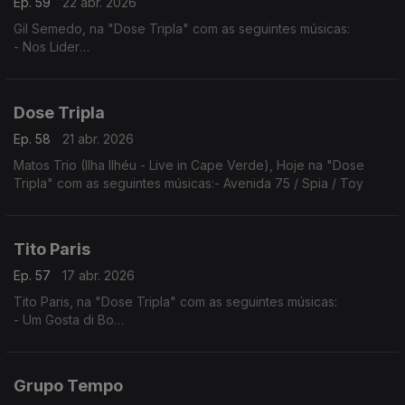
Ep. 59
22 abr. 2026
Gil Semedo, na "Dose Tripla" com as seguintes músicas:
- Nos Lider
- Maria Julia
- Caboswing Time
Dose Tripla
Ep. 58
21 abr. 2026
Matos Trio (Ilha Ilhéu - Live in Cape Verde), Hoje na "Dose
Tripla" com as seguintes músicas:- Avenida 75 / Spia / Toy
Tito Paris
Ep. 57
17 abr. 2026
Tito Paris, na "Dose Tripla" com as seguintes músicas:
- Um Gosta di Bo
- Cidade Velha
- Dança Ma Mi Criola (The Rough Guide to Music of Cape
Verde)
Grupo Tempo