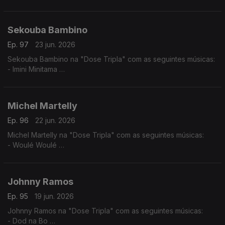
- Mundo Aveludado
- Pila- Tenti
- Rabida Futuro
Sekouba Bambino
Ep. 97
23 jun. 2026
Sekouba Bambino na "Dose Tripla" com as seguintes músicas:
- Imini Minitama
- Barou Nato
- Sinontena
Michel Martelly
Ep. 96
22 jun. 2026
Michel Martelly na "Dose Tripla" com as seguintes músicas:
- Woulé Woulé
- Ou la la
- Pa Manyen
Johnny Ramos
Ep. 95
19 jun. 2026
Johnny Ramos na "Dose Tripla" com as seguintes músicas:
- Dod na Bo