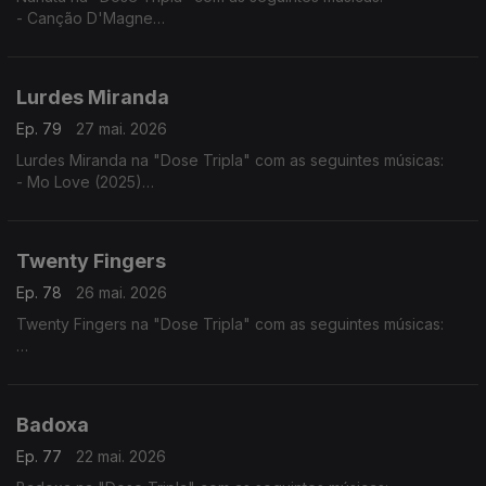
- Canção D'Magne
- Cabinda a Cunene
- Luandei
Lurdes Miranda
Ep. 79
27 mai. 2026
Lurdes Miranda na "Dose Tripla" com as seguintes músicas:
- Mo Love (2025)
- Tá Lá ft. Elizabeth Ventura
- Fim do Mundo
Twenty Fingers
Ep. 78
26 mai. 2026
Twenty Fingers na "Dose Tripla" com as seguintes músicas:
- Julieta ft. Nelson Freitas
- Rivais (2024)
- Karina ft. Kheid Naldo
Badoxa
Ep. 77
22 mai. 2026