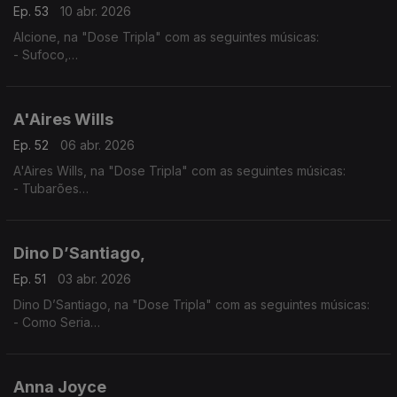
Ep. 53
10 abr. 2026
Alcione, na "Dose Tripla" com as seguintes músicas:
- Sufoco,
- O surdo
- Meu Ébano
A'Aires Wills
Ep. 52
06 abr. 2026
A'Aires Wills, na "Dose Tripla" com as seguintes músicas:
- Tubarões
- Havana - (A'Aires feat Evas e Keven Santos,)
- Zona - (A'Aires feat. Lil Boy,LilMac,Lil Drizzy & Okenio M,)
Dino D’Santiago,
Ep. 51
03 abr. 2026
Dino D’Santiago, na "Dose Tripla" com as seguintes músicas:
- Como Seria
- Pensa Na Oji
- Nôs Funaná - (feat.Pedro & Branco Na Surra)
Anna Joyce