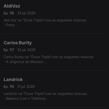
AldiVaz
Ep. 118
23 jul. 2026
Aldi Vaz na "Dose Tripla"com as seguintes músicas:
- Preta
- Ké di no Guiné
- Sortiado
Carlos Burity
Ep. 117
22 jul. 2026
Carlos Burity na "Dose Tripla"com as seguintes músicas:
- A Jingonça do Macaco
- Canção Nostalgia
- Tona Caxi
Landrick
Ep. 116
21 jul. 2026
Landrick na "Dose Tripla"com as seguintes músicas:
- Namora Com o Telefone
- Desilusão
- Grandes Amores Não Acabam Juntos