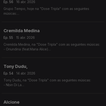
Ep. 56
16 abr. 2026
Grupo Tempo, hoje na "Dose Tripla" com as seguintes
músicas:
- Migo Mu
- Katxina
- Mundo kutxi mô sá
Cremilda Medina
Ep. 55
15 abr. 2026
Cremilda Medina, na "Dose Tripla" com as seguintes músicas:
- Oriundina (feat.Maria Alice)
-Traz d'Horizonte ( feat. Ana Firmino)
- Miss Perfumado
Tony Dudu,
Ep. 54
14 abr. 2026
Tony Dudu, na "Dose Tripla" com as seguintes músicas:
- Nbin Di La
- Africa Unite
- Nigeria Woman
Alcione