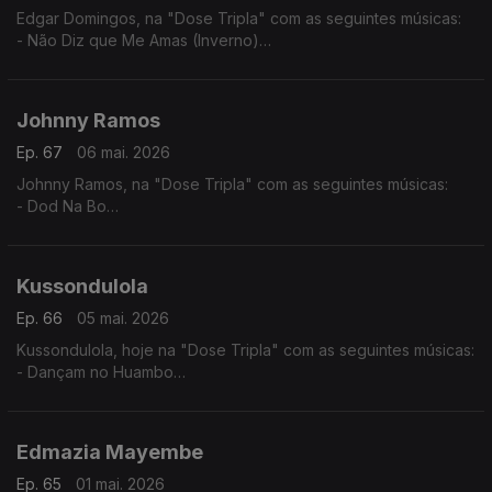
Edgar Domingos, na "Dose Tripla" com as seguintes músicas:
- Não Diz que Me Amas (Inverno)
- Bom de Promessas (Verão)
- Agente 007
Johnny Ramos
Ep. 67
06 mai. 2026
Johnny Ramos, na "Dose Tripla" com as seguintes músicas:
- Dod Na Bo
- Angelina
- Tu e Eu
Kussondulola
Ep. 66
05 mai. 2026
Kussondulola, hoje na "Dose Tripla" com as seguintes músicas:
- Dançam no Huambo
- Ela é Perigosa
- Homem da Igualdade
Edmazia Mayembe
Ep. 65
01 mai. 2026