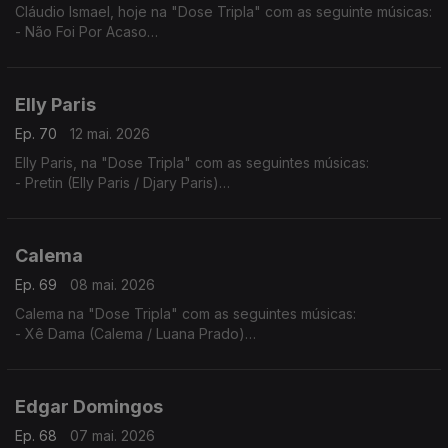
Cláudio Ismael, hoje na "Dose Tripla" com as seguinte músicas:
- Não Foi Por Acaso
- To a levar
- Vai Ver
Elly Paris
Ep. 70
12 mai. 2026
Elly Paris, na "Dose Tripla" com as seguintes músicas:
- Pretin (Elly Paris / Djary Paris)
- Vroom Vroom (Elly Paris / Ricky Boy)
- Xpia B'oia
Calema
Ep. 69
08 mai. 2026
Calema na "Dose Tripla" com as seguintes músicas:
- Xê Dama (Calema / Luana Prado)
- Amar Pela Metade (Ao Vivo No Estádio da Luz)
- Chuva de Amor
Edgar Domingos
Ep. 68
07 mai. 2026