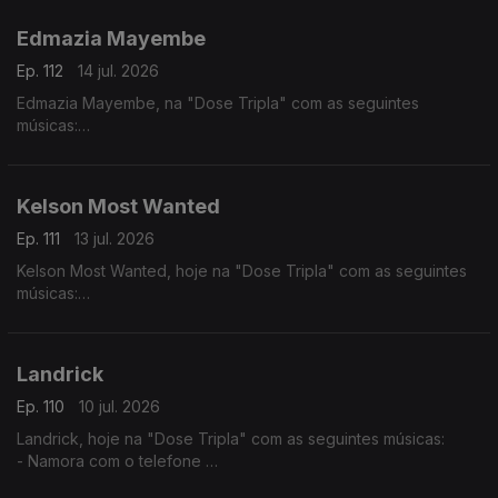
- Julieta
Edmazia Mayembe
Ep. 112
14 jul. 2026
Edmazia Mayembe, na "Dose Tripla" com as seguintes
músicas:
- Precisas Partir
- Mario (Versão 2017)
- Alma Nua
Kelson Most Wanted
Ep. 111
13 jul. 2026
Kelson Most Wanted, hoje na "Dose Tripla" com as seguintes
músicas:
- Rap Genérico
- Melaço
- Quiet Luxury feat. (Lil Janne Kev & Wizzy)
Landrick
Ep. 110
10 jul. 2026
Landrick, hoje na "Dose Tripla" com as seguintes músicas:
- Namora com o telefone
- Grandes Amores Não Acabam Juntos