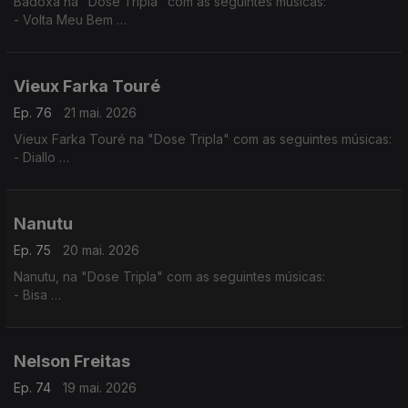
Badoxa na "Dose Tripla" com as seguintes músicas:
- Volta Meu Bem
- Mãe Grande
- Mulher Africana
Vieux Farka Touré
Ep. 76
21 mai. 2026
Vieux Farka Touré na "Dose Tripla" com as seguintes músicas:
- Diallo
- Allah Wawi
- Ma Hine Cocore
Nanutu
Ep. 75
20 mai. 2026
Nanutu, na "Dose Tripla" com as seguintes músicas:
- Bisa
- Nha Primeiro Lar
- Ximbika
Nelson Freitas
Ep. 74
19 mai. 2026