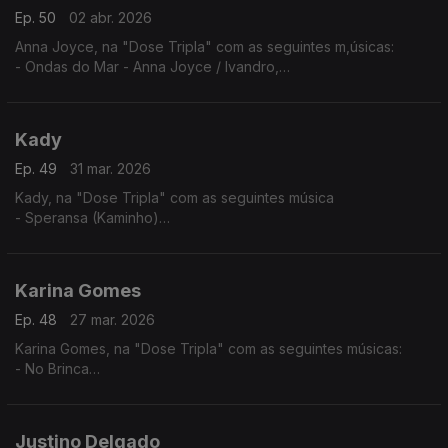
Ep. 50
02 abr. 2026
Anna Joyce, na "Dose Tripla" com as seguintes m,úsicas:
- Ondas do Mar - Anna Joyce / Ivandro,
- Protagonista - Anna Joyce (A Peça),
- Off Para Ti
Kady
Ep. 49
31 mar. 2026
Kady, na "Dose Tripla" com as seguintes música
- Speransa (Kaminho)
- Flan
- Nha Kabelu
Karina Gomes
Ep. 48
27 mar. 2026
Karina Gomes, na "Dose Tripla" com as seguintes músicas:
- No Brinca
- Titina
- Bon Kontrada
Justino Delgado