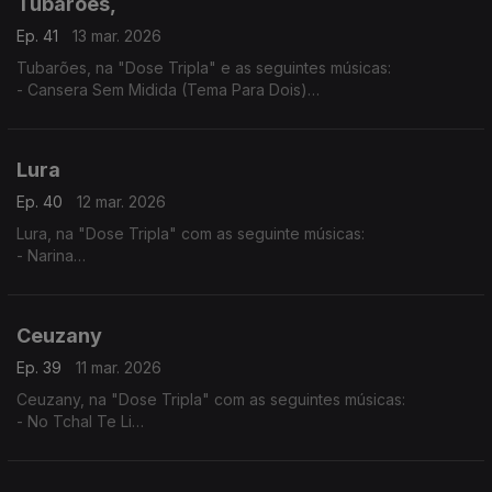
Tubarões,
Ep. 41
13 mar. 2026
Tubarões, na "Dose Tripla" e as seguintes músicas:
- Cansera Sem Midida (Tema Para Dois)
- Djonsinho Cabral
- Ta Cundum Cundum (Tema Para Dois)
Lura
Ep. 40
12 mar. 2026
Lura, na "Dose Tripla" com as seguinte músicas:
- Narina
- Só Um Cartinha
- Fitiço di Funana
Ceuzany
Ep. 39
11 mar. 2026
Ceuzany, na "Dose Tripla" com as seguintes músicas:
- No Tchal Te Li
- Sem Ninguém
- A Tous Mes Amis