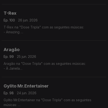
- Tud Ten Sê Temp (2025) - (Jacqueline Fortes ft. Miriam
Barros,)
- Dialogue
T-Rex
Ep. 100
26 jun. 2026
T-Rex na "Dose Tripla" com as seguintes músicas:
- Amazing
- Normal
- You Know
Aragão
Ep. 99
25 jun. 2026
Aragão na "Dose Tripla" com as seguintes músicas:
- À Janela
- Amor de Agosto
- Beijo Teu
Gylito Mr.Entertainer
Ep. 98
24 jun. 2026
Gylito Mr.Entertainer na "Dose Tripla" com as seguintes
músicas: