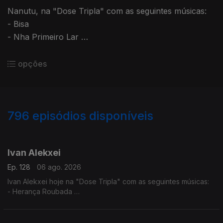
Nanutu, na "Dose Tripla" com as seguintes músicas:
- Bisa
- Nha Primeiro Lar
- Ximbika
opções
796
episódios disponíveis
944304
940590
936553
932707
927819
923952
917625
912104
907423
Ivan Alekxei
Ep. 128
06 ago. 2026
Ivan Alekxei hoje na "Dose Tripla" com as seguintes músicas:
- Herança Roubada
- Apesar dos Apesares
- Emigrante