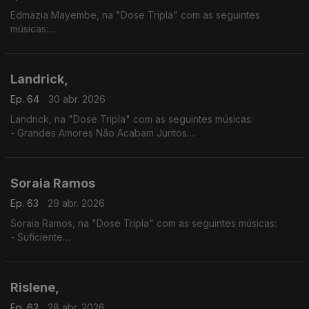
Edmazia Mayembe, na "Dose Tripla" com as seguintes
músicas:
- Amanhã Não Sei
- É Obra
- Mario (Versão 2017)
Landrick,
Ep. 64
30 abr. 2026
Landrick, na "Dose Tripla" com as seguintes músicas:
- Grandes Amores Não Acabam Juntos
- É Ela
- 10
Soraia Ramos
Ep. 63
29 abr. 2026
Soraia Ramos, na "Dose Tripla" com as seguintes músicas:
- Suficiente
- GBB (Soraia Ramos feat, Zara Williams)
- Totoloto
Rislene,
Ep. 62
28 abr. 2026