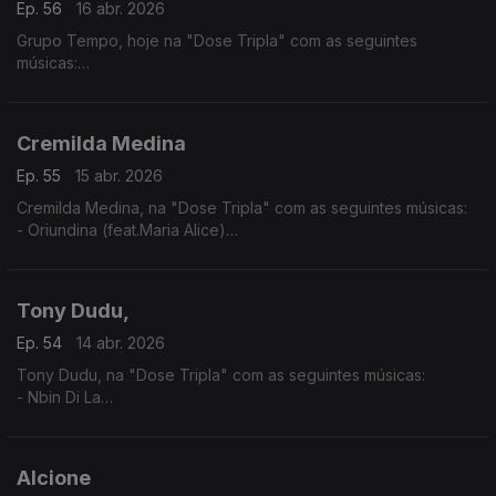
Ep. 56
16 abr. 2026
Grupo Tempo, hoje na "Dose Tripla" com as seguintes
músicas:
- Migo Mu
- Katxina
- Mundo kutxi mô sá
Cremilda Medina
Ep. 55
15 abr. 2026
Cremilda Medina, na "Dose Tripla" com as seguintes músicas:
- Oriundina (feat.Maria Alice)
-Traz d'Horizonte ( feat. Ana Firmino)
- Miss Perfumado
Tony Dudu,
Ep. 54
14 abr. 2026
Tony Dudu, na "Dose Tripla" com as seguintes músicas:
- Nbin Di La
- Africa Unite
- Nigeria Woman
Alcione