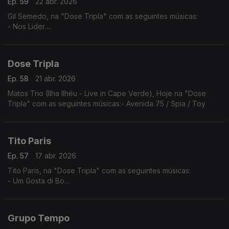
Ep. 59
22 abr. 2026
Gil Semedo, na "Dose Tripla" com as seguintes músicas:
- Nos Lider
- Maria Julia
- Caboswing Time
Dose Tripla
Ep. 58
21 abr. 2026
Matos Trio (Ilha Ilhéu - Live in Cape Verde), Hoje na "Dose
Tripla" com as seguintes músicas:- Avenida 75 / Spia / Toy
Tito Paris
Ep. 57
17 abr. 2026
Tito Paris, na "Dose Tripla" com as seguintes músicas:
- Um Gosta di Bo
- Cidade Velha
- Dança Ma Mi Criola (The Rough Guide to Music of Cape
Verde)
Grupo Tempo