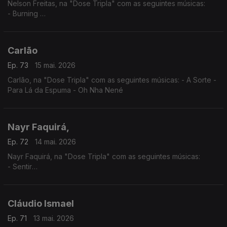
Nelson Freitas, na "Dose Tripla" com as seguintes músicas:
- Burning
- I Need You (feat. Anderson Mario)
- Tetete (feat. Manecas Costa)
Carlão
Ep. 73
15 mai. 2026
Carlão, na "Dose Tripla" com as seguintes músicas: - A Sorte -
Para Lá da Espuma - Oh Nha Nené
Nayr Faquirá,
Ep. 72
14 mai. 2026
Nayr Faquirá, na "Dose Tripla" com as seguintes músicas:
- Sentir
- Púrpura
- Tua
Cláudio Ismael
Ep. 71
13 mai. 2026