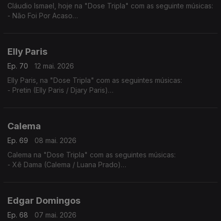
Cláudio Ismael, hoje na "Dose Tripla" com as seguinte músicas:
- Não Foi Por Acaso
- To a levar
- Vai Ver
Elly Paris
Ep. 70
12 mai. 2026
Elly Paris, na "Dose Tripla" com as seguintes músicas:
- Pretin (Elly Paris / Djary Paris)
- Vroom Vroom (Elly Paris / Ricky Boy)
- Xpia B'oia
Calema
Ep. 69
08 mai. 2026
Calema na "Dose Tripla" com as seguintes músicas:
- Xê Dama (Calema / Luana Prado)
- Amar Pela Metade (Ao Vivo No Estádio da Luz)
- Chuva de Amor
Edgar Domingos
Ep. 68
07 mai. 2026