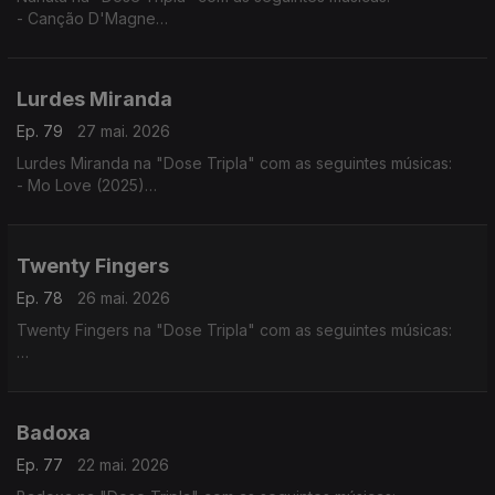
- Canção D'Magne
- Cabinda a Cunene
- Luandei
Lurdes Miranda
Ep. 79
27 mai. 2026
Lurdes Miranda na "Dose Tripla" com as seguintes músicas:
- Mo Love (2025)
- Tá Lá ft. Elizabeth Ventura
- Fim do Mundo
Twenty Fingers
Ep. 78
26 mai. 2026
Twenty Fingers na "Dose Tripla" com as seguintes músicas:
- Julieta ft. Nelson Freitas
- Rivais (2024)
- Karina ft. Kheid Naldo
Badoxa
Ep. 77
22 mai. 2026