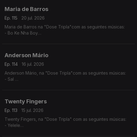
Maria de Barros
Ep. 115
20 jul. 2026
Maria de Barros na "Dose Tripla"com as seguintes músicas:
- Bo Ke Nha Boy
- Reggadera
- Mi Nada Ca tem
Anderson Mário
Ep. 114
16 jul. 2026
Anderson Mário, na "Dose Tripla"com as seguintes músicas:
- Sal
- Longe Daqui - (Anderson Mário / Rui Orlando)
- A Toa (2025) - (Chelsea Dinorath ft. Anderson Mario)
Twenty Fingers
Ep. 113
15 jul. 2026
Twenty Fingers, na "Dose Tripla" com as seguintes músicas:
- Yelele
- Tava Quase