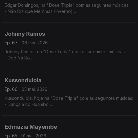
Edgar Domingos, na "Dose Tripla" com as seguintes músicas:
- Não Diz que Me Amas (Inverno)
- Bom de Promessas (Verão)
- Agente 007
Johnny Ramos
Ep. 67
06 mai. 2026
Johnny Ramos, na "Dose Tripla" com as seguintes músicas:
- Dod Na Bo
- Angelina
- Tu e Eu
Kussondulola
Ep. 66
05 mai. 2026
Kussondulola, hoje na "Dose Tripla" com as seguintes músicas:
- Dançam no Huambo
- Ela é Perigosa
- Homem da Igualdade
Edmazia Mayembe
Ep. 65
01 mai. 2026