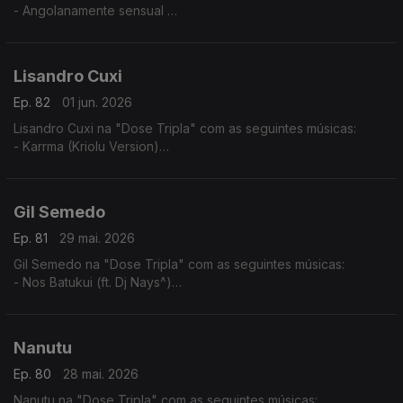
- Angolanamente sensual
- Pura Sedução
- Implica comigo
Lisandro Cuxi
Ep. 82
01 jun. 2026
Lisandro Cuxi na "Dose Tripla" com as seguintes músicas:
- Karrma (Kriolu Version)
- Via de rêve
- Tolo (2024)
Gil Semedo
Ep. 81
29 mai. 2026
Gil Semedo na "Dose Tripla" com as seguintes músicas:
- Nos Batukui (ft. Dj Nays^)
- Hello Mama Afrika (feat. Motamorphasis)
- Caboswing Time
Nanutu
Ep. 80
28 mai. 2026
Nanutu na "Dose Tripla" com as seguintes músicas: