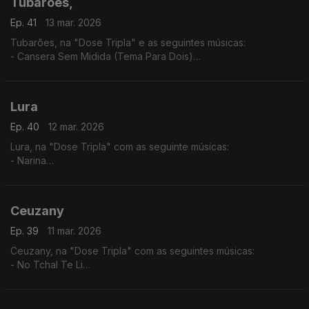
Tubarões,
Ep. 41
13 mar. 2026
Tubarões, na "Dose Tripla" e as seguintes músicas:
- Cansera Sem Midida (Tema Para Dois)
- Djonsinho Cabral
- Ta Cundum Cundum (Tema Para Dois)
Lura
Ep. 40
12 mar. 2026
Lura, na "Dose Tripla" com as seguinte músicas:
- Narina
- Só Um Cartinha
- Fitiço di Funana
Ceuzany
Ep. 39
11 mar. 2026
Ceuzany, na "Dose Tripla" com as seguintes músicas:
- No Tchal Te Li
- Sem Ninguém
- A Tous Mes Amis