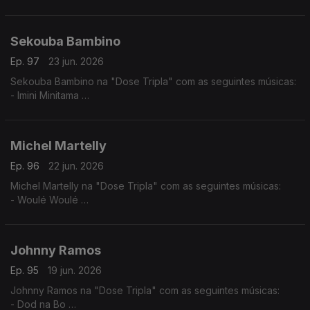
- Mundo Aveludado
- Pila- Tenti
- Rabida Futuro
Sekouba Bambino
Ep. 97
23 jun. 2026
Sekouba Bambino na "Dose Tripla" com as seguintes músicas:
- Imini Minitama
- Barou Nato
- Sinontena
Michel Martelly
Ep. 96
22 jun. 2026
Michel Martelly na "Dose Tripla" com as seguintes músicas:
- Woulé Woulé
- Ou la la
- Pa Manyen
Johnny Ramos
Ep. 95
19 jun. 2026
Johnny Ramos na "Dose Tripla" com as seguintes músicas:
- Dod na Bo