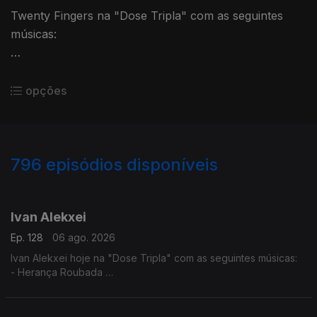
Twenty Fingers na "Dose Tripla" com as seguintes
músicas:
- Julieta ft. Nelson Freitas
- Rivais (2024)
opções
- Karina ft. Kheid Naldo
796
episódios disponíveis
944304
940590
936553
932707
927819
923952
917625
912104
907423
Ivan Alekxei
Ep. 128
06 ago. 2026
Ivan Alekxei hoje na "Dose Tripla" com as seguintes músicas:
- Herança Roubada
- Apesar dos Apesares
- Emigrante