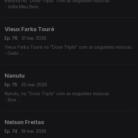
Badoxa na "Dose Tripla" com as seguintes músicas:
- Volta Meu Bem
- Mãe Grande
- Mulher Africana
Vieux Farka Touré
Ep. 76
21 mai. 2026
Vieux Farka Touré na "Dose Tripla" com as seguintes músicas:
- Diallo
- Allah Wawi
- Ma Hine Cocore
Nanutu
Ep. 75
20 mai. 2026
Nanutu, na "Dose Tripla" com as seguintes músicas:
- Bisa
- Nha Primeiro Lar
- Ximbika
Nelson Freitas
Ep. 74
19 mai. 2026