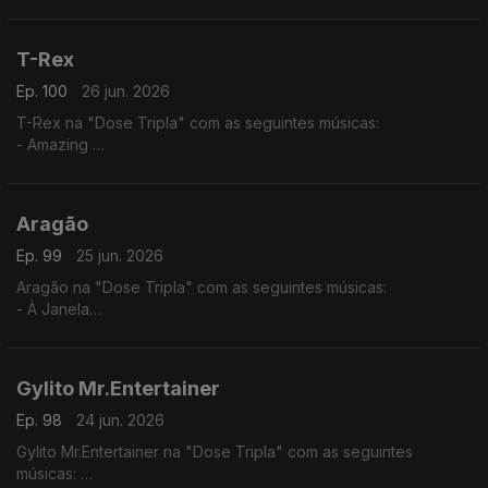
- Tud Ten Sê Temp (2025) - (Jacqueline Fortes ft. Miriam
Barros,)
- Dialogue
T-Rex
Ep. 100
26 jun. 2026
T-Rex na "Dose Tripla" com as seguintes músicas:
- Amazing
- Normal
- You Know
Aragão
Ep. 99
25 jun. 2026
Aragão na "Dose Tripla" com as seguintes músicas:
- À Janela
- Amor de Agosto
- Beijo Teu
Gylito Mr.Entertainer
Ep. 98
24 jun. 2026
Gylito Mr.Entertainer na "Dose Tripla" com as seguintes
músicas: