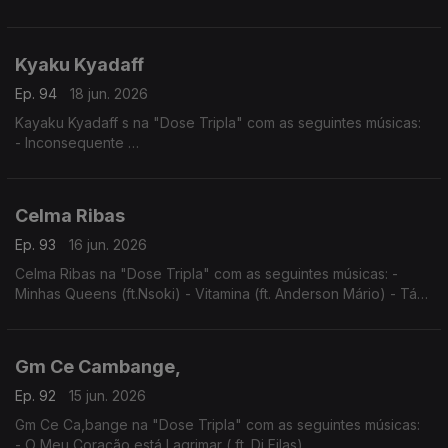
- Tu e Eu
- Angelina
Kyaku Kyadaff
Ep. 94
18 jun. 2026
Kayaku Kyadaff s na "Dose Tripla" com as seguintes músicas:
- Inconsequente
- Entre Sete Sete e Rosa
- Mónica (Igual ao Prazer)
Celma Ribas
Ep. 93
16 jun. 2026
Celma Ribas na "Dose Tripla" com as seguintes músicas: -
Minhas Queens (ft.Nsoki) - Vitamina (ft. Anderson Mário) - Táxi
(ft.Filho do Zua)
Gm Ce Cambange,
Ep. 92
15 jun. 2026
Gm Ce Ca,bange na "Dose Tripla" com as seguintes músicas:
- O Meu Coração está Lagrimar ( ft. Dj Filas)