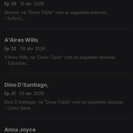
Ep. 53
10 abr. 2026
Alcione, na "Dose Tripla" com as seguintes músicas:
- Sufoco,
- O surdo
- Meu Ébano
A'Aires Wills
Ep. 52
06 abr. 2026
A'Aires Wills, na "Dose Tripla" com as seguintes músicas:
- Tubarões
- Havana - (A'Aires feat Evas e Keven Santos,)
- Zona - (A'Aires feat. Lil Boy,LilMac,Lil Drizzy & Okenio M,)
Dino D’Santiago,
Ep. 51
03 abr. 2026
Dino D’Santiago, na "Dose Tripla" com as seguintes músicas:
- Como Seria
- Pensa Na Oji
- Nôs Funaná - (feat.Pedro & Branco Na Surra)
Anna Joyce