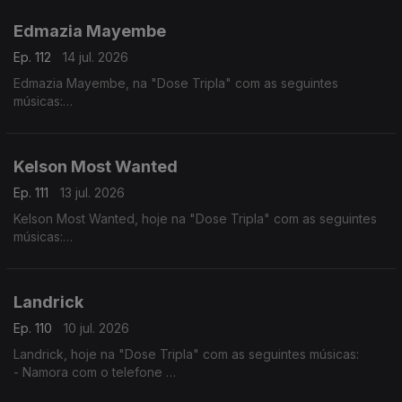
- Julieta
Edmazia Mayembe
Ep. 112
14 jul. 2026
Edmazia Mayembe, na "Dose Tripla" com as seguintes
músicas:
- Precisas Partir
- Mario (Versão 2017)
- Alma Nua
Kelson Most Wanted
Ep. 111
13 jul. 2026
Kelson Most Wanted, hoje na "Dose Tripla" com as seguintes
músicas:
- Rap Genérico
- Melaço
- Quiet Luxury feat. (Lil Janne Kev & Wizzy)
Landrick
Ep. 110
10 jul. 2026
Landrick, hoje na "Dose Tripla" com as seguintes músicas:
- Namora com o telefone
- Grandes Amores Não Acabam Juntos