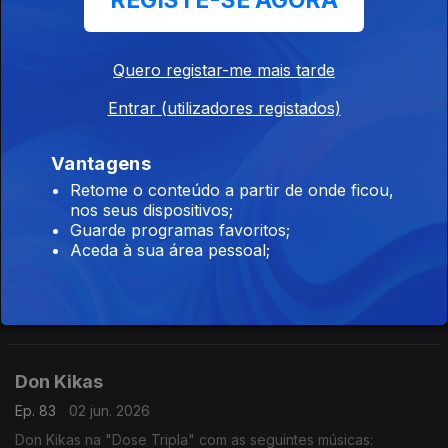
REGISTE-SE AGORA
- Améfrica
- Algoritmo
- Paz Para o Espírito
Quero registar-me mais tarde
Dynamo
Entrar (utilizadores registados)
Ep. 85
04 jun. 2026
Dynamo na "Dose Tripla" com as seguintes músicas:
- Setembro
Vantagens
- Te Amar (2016)
Retome o conteúdo a partir de onde ficou,
- Borboleta
nos seus dispositivos;
Irina Barros
Guarde programas favoritos;
Aceda à sua área pessoal;
Ep. 84
03 jun. 2026
Irina Barros na "Dose Tripla" com as seguintes músicas:
- Bandeira Branca
- Bonito (feat Nelson Freitas)
- Done (feat Chelsea Dinorath)
Don Kikas
Ep. 83
02 jun. 2026
Don Kikas na "Dose Tripla" com as seguintes músicas: