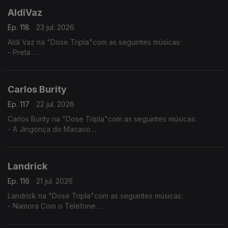
AldiVaz
Ep. 118
23 jul. 2026
Aldi Vaz na "Dose Tripla"com as seguintes músicas:
- Preta
- Ké di no Guiné
- Sortiado
Carlos Burity
Ep. 117
22 jul. 2026
Carlos Burity na "Dose Tripla"com as seguintes músicas:
- A Jingonça do Macaco
- Canção Nostalgia
- Tona Caxi
Landrick
Ep. 116
21 jul. 2026
Landrick na "Dose Tripla"com as seguintes músicas:
- Namora Com o Telefone
- Desilusão
- Grandes Amores Não Acabam Juntos