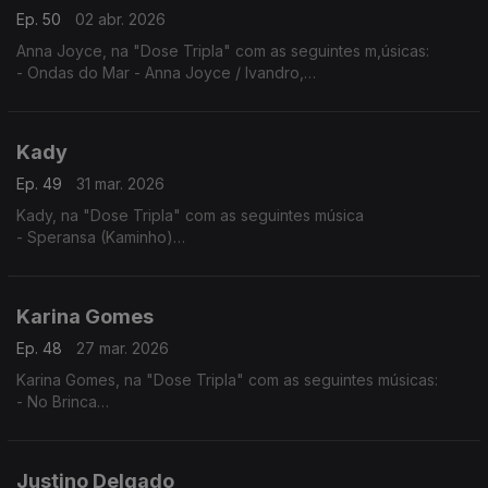
Ep. 50
02 abr. 2026
Anna Joyce, na "Dose Tripla" com as seguintes m,úsicas:
- Ondas do Mar - Anna Joyce / Ivandro,
- Protagonista - Anna Joyce (A Peça),
- Off Para Ti
Kady
Ep. 49
31 mar. 2026
Kady, na "Dose Tripla" com as seguintes música
- Speransa (Kaminho)
- Flan
- Nha Kabelu
Karina Gomes
Ep. 48
27 mar. 2026
Karina Gomes, na "Dose Tripla" com as seguintes músicas:
- No Brinca
- Titina
- Bon Kontrada
Justino Delgado