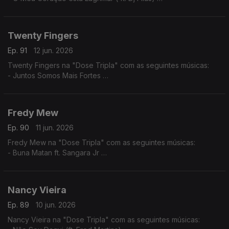
- Amor por favor não machuque o meu coração
- A Construção do Nosso Pais (ft. Dj Filas)
Twenty Fingers
Ep. 91
12 jun. 2026
Twenty Fingers na "Dose Tripla" com as seguintes músicas:
- Juntos Somos Mais Fortes
- Tava Quase
- Julieta ft. Nelson Freitas (Remiz)
Fredy Mew
Ep. 90
11 jun. 2026
Fredy Mew na "Dose Tripla" com as seguintes músicas:
- Buna Matan ft. Sangara Jr
- Solidon ft. Black Family
- Embias ft.Marlon
Nancy Vieira
Ep. 89
10 jun. 2026
Nancy Vieira na "Dose Tripla" com as seguintes músicas: