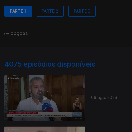
PARTE 1
PARTE 2
PARTE 3
opções
4075
episódios disponíveis
06 ago. 2026