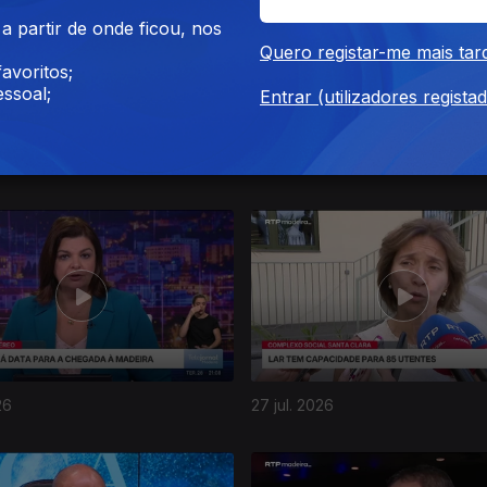
 partir de onde ficou, nos
Quero registar-me mais tar
avoritos;
ssoal;
Entrar (utilizadores regista
026
31 jul. 2026
26
27 jul. 2026