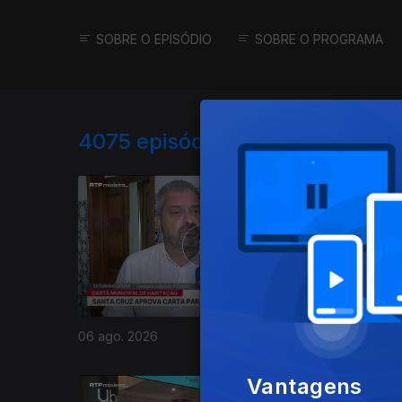
SOBRE O EPISÓDIO
SOBRE O PROGRAMA
4075
episódios disponíveis
06 ago. 2026
05 ago. 
Vantagens