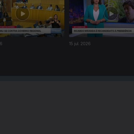
26
15 jul. 2026
Instale a aplicação
RTP Play
Disponível para iOS, Android, Apple TV, Android TV e CarPlay