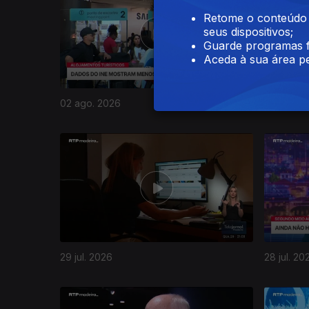
Retome o conteúdo a
seus dispositivos;
Guarde programas f
Aceda à sua área pe
02 ago. 2026
01 ago. 2
945071
29 jul. 2026
28 jul. 20