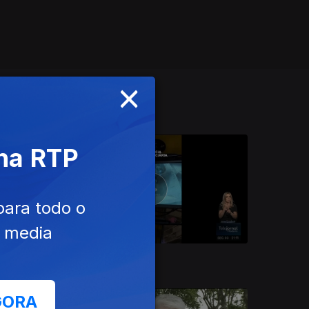
×
 na RTP
para todo o
e media
03 ago. 2026
GORA