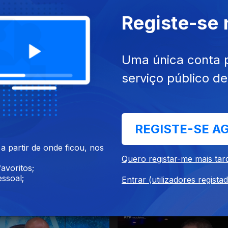
Registe-se
Uma única conta 
serviço público d
026
31 jul. 2026
REGISTE-SE A
 partir de onde ficou, nos
Quero registar-me mais tar
avoritos;
ssoal;
Entrar (utilizadores regista
26
27 jul. 2026