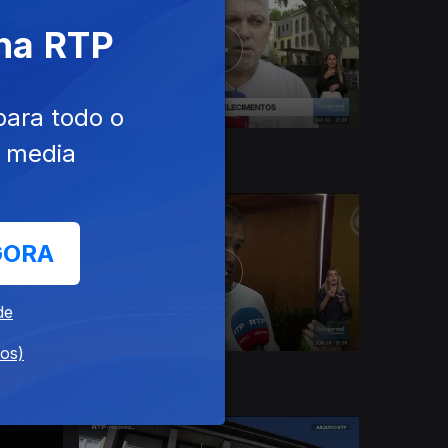
 na RTP
para todo o
e media
30 jul. 2026
GORA
de
dos)
26 jul. 2026