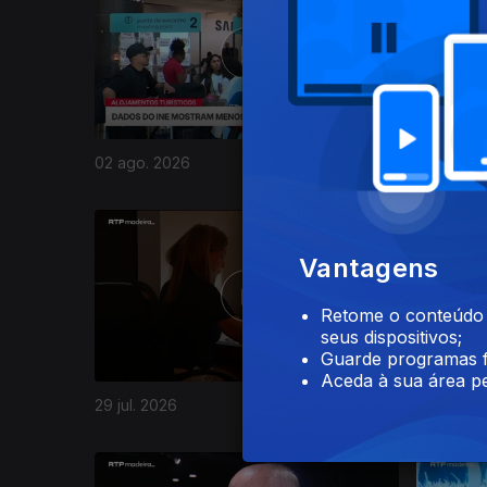
02 ago. 2026
01 ago. 2
945071
Vantagens
Retome o conteúdo a
seus dispositivos;
Guarde programas f
Aceda à sua área pe
29 jul. 2026
28 jul. 20