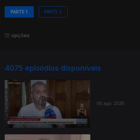
PARTE 1
PARTE 2
opções
4075
episódios disponíveis
06 ago. 2026