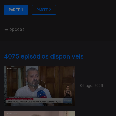
PARTE 1
PARTE 2
opções
4075
episódios disponíveis
06 ago. 2026